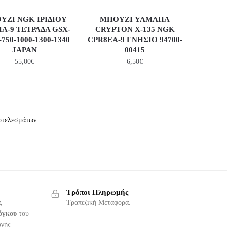
ΥΖΙ NGK ΙΡΙΔΙΟΥ
ΜΠΟΥΖΙ YAMAHA
IA-9 ΤΕΤΡΑΔΑ GSX-
CRYPTON X-135 NGK
-750-1000-1300-1340
CPR8EA-9 ΓΝΗΣΙΟ 94700-
JAPAN
00415
55,00
€
6,50
€
οτελεσμάτων
Τρόποι Πληρωμής
,
Τραπεζική Μεταφορά.
όγκου
του
ογής