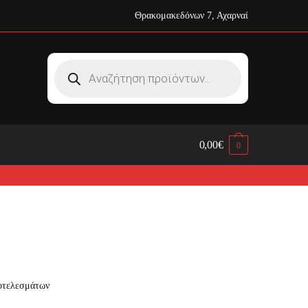
Θρακομακεδόνων 7, Αχαρναί
Products
search
0,00
€
0
οτελεσμάτων