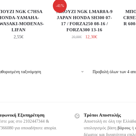
-41%
ΠΟΥΖΙ NGK C7HSA
ΜΠΟΥΖΙ NGK LMAR8A-9
ΜΠΟ
HONDA-YAMAHA-
JAPAN HONDA SH300 07-
CR9E
WASAKI-MODENAS-
17 / FORZA250 08-16 /
R 600
LIFAN
FORZA300 13-16
2,55
€
12,30
€
20,88
€
Προβολή όλων των 4 απ
εφωνική Εξυπηρέτηση
Τρόποι Αποστολής
έστε μας στο 2102447344 &
Αποστολή σε όλη την Ελλάδα
366080 για οποιαδήποτε απορία.
υπολογισμός βάση
βάρους
ή
δέματος και δυνατότητα επιλ