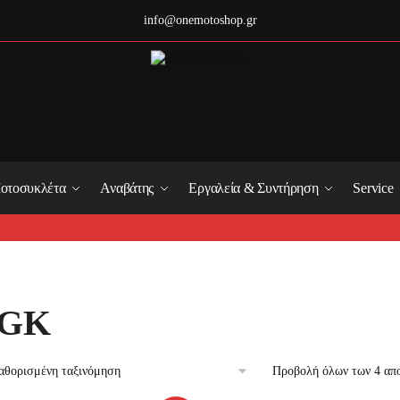
info@onemotoshop.gr
οτοσυκλέτα
Αναβάτης
Εργαλεία & Συντήρηση
Service
GK
Προβολή όλων των 4 απ