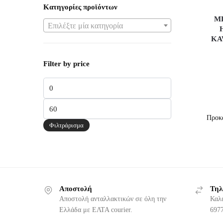
Κατηγορίες προϊόντων
Μ
Επιλέξτε μία κατηγορία
KA
Filter by price
Ελάχιστη
τιμή
Μέγιστη
τιμή
Φιλτράρισμα
Αποστολή
Τηλ
Αποστολή ανταλλακτικών σε όλη την
Καλ
Ελλάδα με ΕΛΤΑ courier.
6977