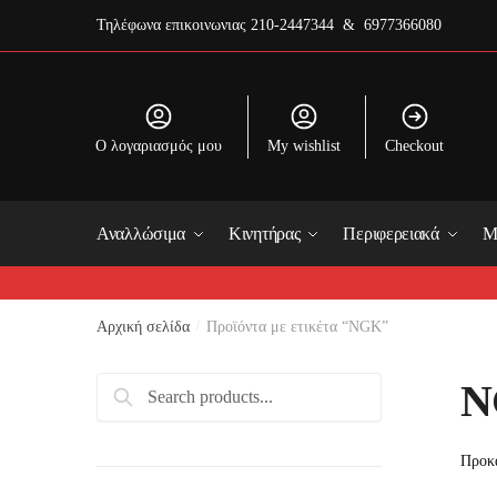
Skip
Skip
Τηλέφωνα επικοινωνιας
210-2447344 & 6977366080
to
to
navigation
content
O λογαριασμός μου
My wishlist
Checkout
Αναλλώσιμα
Κινητήρας
Περιφερειακά
Μ
Αρχική σελίδα
/
Προϊόντα με ετικέτα “NGK”
Αναζήτηση
N
για: