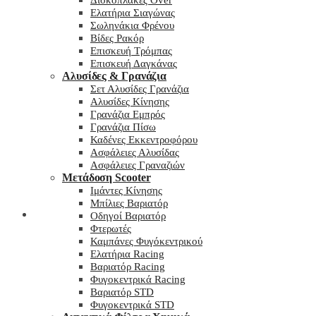
Δισκόπλακες Over
Ελατήρια Σιαγώνας
Σωληνάκια Φρένου
Βίδες Ρακόρ
Επισκευή Τρόμπας
Επισκευή Δαγκάνας
Αλυσίδες & Γρανάζια
Σετ Αλυσίδες Γρανάζια
Αλυσίδες Κίνησης
Γρανάζια Εμπρός
Γρανάζια Πίσω
Καδένες Εκκεντροφόρου
Ασφάλειες Αλυσίδας
Ασφάλειες Γραναζιών
Μετάδοση Scooter
Ιμάντες Κίνησης
Μπίλιες Βαριατόρ
My wishlist
Οδηγοί Βαριατόρ
Φτερωτές
Καμπάνες Φυγόκεντρικού
Ελατήρια Racing
Βαριατόρ Racing
Φυγοκεντρικά Racing
Βαριατόρ STD
Φυγοκεντρικά STD