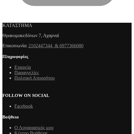
ΚΑΤΑΣΤΗΜΑ
Θρακομακεδόνων 7, Αχαρναί
Επικοινωνία:
2102447344 & 6977366080
Πληροφορίες
Εταιρεία
Παραγγελίες
Πολιτική Απορρήτου
FOLLOW ON SOCIAL
Facebook
Βοήθεια
Ο Λογαριασμός μου
Κέντρο Βοήθειας