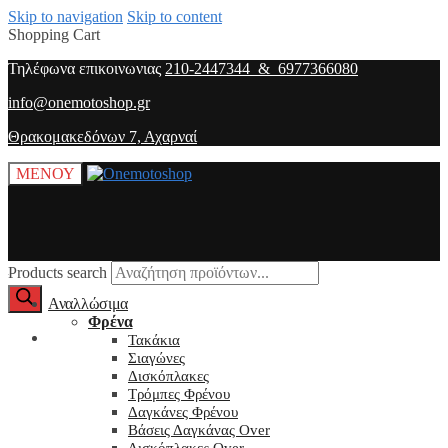
Skip to navigation
Skip to content
Shopping Cart
Τηλέφωνα επικοινωνιας
210-2447344 & 6977366080
info@onemotoshop.gr
Θρακομακεδόνων 7, Αχαρναί
ΜΕΝΟΥ
Products search
Αναλλώσιμα
Φρένα
O λογαριασμός μου
Τακάκια
Σιαγώνες
Δισκόπλακες
Τρόμπες Φρένου
Δαγκάνες Φρένου
Βάσεις Δαγκάνας Over