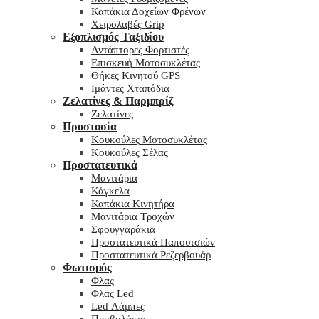
Καπάκια Δοχείων Φρένων
Χειρολαβές Grip
Εξοπλισμός Ταξιδίου
Αντάπτορες Φορτιστές
Επισκευή Μοτοσυκλέτας
Θήκες Κινητού GPS
Ιμάντες Χταπόδια
Ζελατίνες & Παρμπρίζ
Ζελατίνες
Προστασία
Κουκούλες Μοτοσυκλέτας
Κουκούλες Σέλας
Προστατευτικά
Μανιτάρια
Κάγκελα
Καπάκια Κινητήρα
Μανιτάρια Τροχών
Σφουγγαράκια
Προστατευτικά Παπουτσιών
Προστατευτικά Ρεζερβουάρ
Φωτισμός
Φλας
Φλας Led
Led Λάμπες