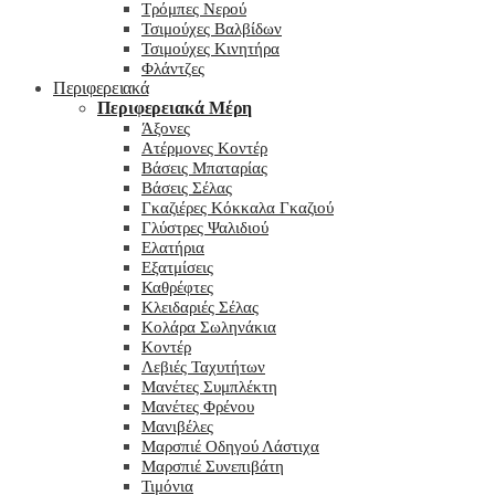
Τρόμπες Νερού
Τσιμούχες Βαλβίδων
Τσιμούχες Κινητήρα
Φλάντζες
Περιφερειακά
Περιφερειακά Μέρη
Άξονες
Ατέρμονες Κοντέρ
Βάσεις Μπαταρίας
Βάσεις Σέλας
Γκαζιέρες Κόκκαλα Γκαζιού
Γλύστρες Ψαλιδιού
Ελατήρια
Εξατμίσεις
Καθρέφτες
Κλειδαριές Σέλας
Κολάρα Σωληνάκια
Κοντέρ
Λεβιές Ταχυτήτων
Μανέτες Συμπλέκτη
Μανέτες Φρένου
Μανιβέλες
Μαρσπιέ Οδηγού Λάστιχα
Μαρσπιέ Συνεπιβάτη
Τιμόνια