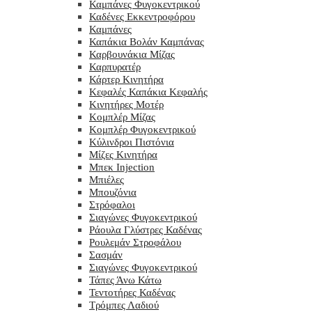
Καμπάνες Φυγοκεντρικού
Καδένες Εκκεντροφόρου
Καμπάνες
Καπάκια Βολάν Καμπάνας
Καρβουνάκια Μίζας
Καρπυρατέρ
Κάρτερ Κινητήρα
Κεφαλές Καπάκια Κεφαλής
Κινητήρες Μοτέρ
Κομπλέρ Μίζας
Κομπλέρ Φυγοκεντρικού
Κύλινδροι Πιστόνια
Μίζες Κινητήρα
Μπεκ Injection
Μπιέλες
Μπουζόνια
Στρόφαλοι
Σιαγώνες Φυγοκεντρικού
Ράουλα Γλύστρες Καδένας
Ρουλεμάν Στροφάλου
Σασμάν
Σιαγώνες Φυγοκεντρικού
Τάπες Άνω Κάτω
Τεντοτήρες Καδένας
Τρόμπες Λαδιού