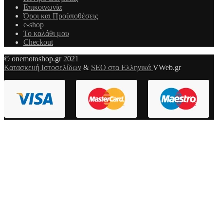
Επικοινωνία
Όροι και Προϋποθέσεις
e-shop
Το καλάθι μου
Checkout
© onemotoshop.gr 2021
Κατασκευή Ιστοσελίδων
&
SEO στα Ελληνικά
VWeb.gr