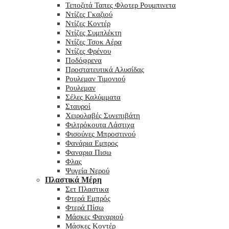
Τεποζιτά Ταπες Φλοτερ Ρουμπινετα
Ντίζες Γκαζιού
Ντίζες Κοντέρ
Ντίζες Συμπλέκτη
Ντίζες Τσοκ Αέρα
Ντίζες Φρένου
Ποδόφρενα
Προστατευτικά Αλυσίδας
Ρουλεμαν Τιμονιού
Ρουλεμαν
Σέλες Καλύμματα
Σταυροί
Χειρολαβές Συνεπιβάτη
Φιλτρόκουτα Λάστιχα
Φισούνες Μπροστινού
Φανάρια Εμπρος
Φαναρια Πισω
Φλας
Ψυγεία Νερού
Πλαστικά Μέρη
Σετ Πλαστικα
Φτερά Εμπρός
Φτερά Πίσω
Μάσκες Φαναριού
Μάσκες Κοντέρ