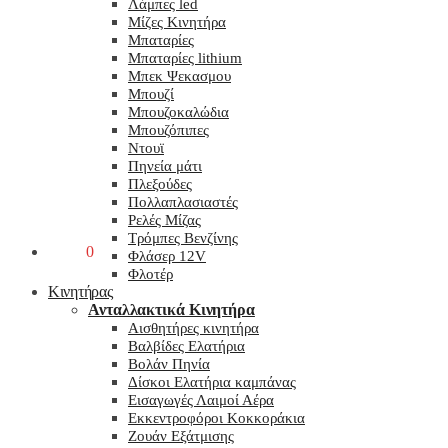
Λάμπες led
Μίζες Κινητήρα
Μπαταρίες
Μπαταρίες lithium
Μπεκ Ψεκασμου
Μπουζί
Μπουζοκαλώδια
Μπουζόπιπες
Ντουϊ
Πηνεία μάτι
Πλεξούδες
Πολλαπλασιαστές
Ρελές Μίζας
Τρόμπες Βενζίνης
0,00
€
0
Φλάσερ 12V
Φλοτέρ
Κινητήρας
Ανταλλακτικά Κινητήρα
Αισθητήρες κινητήρα
Βαλβίδες Ελατήρια
Βολάν Πηνία
Δίσκοι Ελατήρια καμπάνας
Εισαγωγές Λαιμοί Αέρα
Εκκεντροφόροι Κοκκοράκια
Ζουάν Εξάτμισης