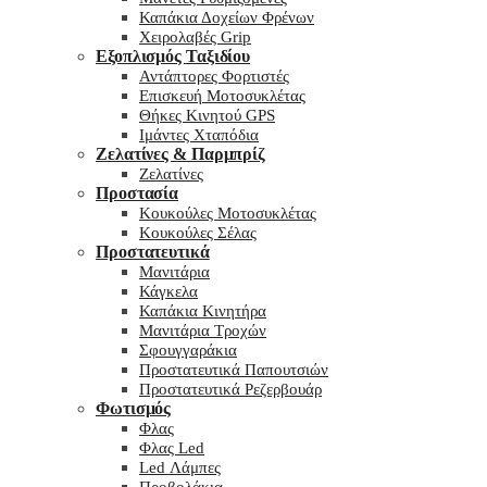
Καπάκια Δοχείων Φρένων
Χειρολαβές Grip
Εξοπλισμός Ταξιδίου
Αντάπτορες Φορτιστές
Επισκευή Μοτοσυκλέτας
Θήκες Κινητού GPS
Ιμάντες Χταπόδια
Ζελατίνες & Παρμπρίζ
Ζελατίνες
Προστασία
Κουκούλες Μοτοσυκλέτας
Κουκούλες Σέλας
Προστατευτικά
Μανιτάρια
Κάγκελα
Καπάκια Κινητήρα
Μανιτάρια Τροχών
Σφουγγαράκια
Προστατευτικά Παπουτσιών
Προστατευτικά Ρεζερβουάρ
Φωτισμός
Φλας
Φλας Led
Led Λάμπες