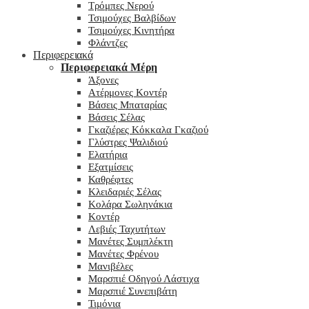
Τρόμπες Νερού
Τσιμούχες Βαλβίδων
Τσιμούχες Κινητήρα
Φλάντζες
Περιφερειακά
Περιφερειακά Μέρη
Άξονες
Ατέρμονες Κοντέρ
Βάσεις Μπαταρίας
Βάσεις Σέλας
Γκαζιέρες Κόκκαλα Γκαζιού
Γλύστρες Ψαλιδιού
Ελατήρια
Εξατμίσεις
Καθρέφτες
Κλειδαριές Σέλας
Κολάρα Σωληνάκια
Κοντέρ
Λεβιές Ταχυτήτων
Μανέτες Συμπλέκτη
Μανέτες Φρένου
Μανιβέλες
Μαρσπιέ Οδηγού Λάστιχα
Μαρσπιέ Συνεπιβάτη
Τιμόνια