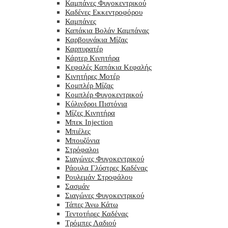
Καμπάνες Φυγοκεντρικού
Καδένες Εκκεντροφόρου
Καμπάνες
Καπάκια Βολάν Καμπάνας
Καρβουνάκια Μίζας
Καρπυρατέρ
Κάρτερ Κινητήρα
Κεφαλές Καπάκια Κεφαλής
Κινητήρες Μοτέρ
Κομπλέρ Μίζας
Κομπλέρ Φυγοκεντρικού
Κύλινδροι Πιστόνια
Μίζες Κινητήρα
Μπεκ Injection
Μπιέλες
Μπουζόνια
Στρόφαλοι
Σιαγώνες Φυγοκεντρικού
Ράουλα Γλύστρες Καδένας
Ρουλεμάν Στροφάλου
Σασμάν
Σιαγώνες Φυγοκεντρικού
Τάπες Άνω Κάτω
Τεντοτήρες Καδένας
Τρόμπες Λαδιού