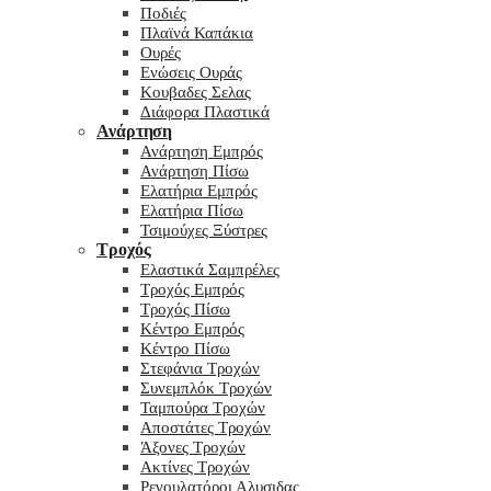
Ποδιές
Πλαϊνά Καπάκια
Ουρές
Ενώσεις Ουράς
Κουβαδες Σελας
Διάφορα Πλαστικά
Ανάρτηση
Ανάρτηση Εμπρός
Ανάρτηση Πίσω
Ελατήρια Εμπρός
Ελατήρια Πίσω
Τσιμούχες Ξύστρες
Τροχός
Ελαστικά Σαμπρέλες
Τροχός Εμπρός
Τροχός Πίσω
Κέντρο Εμπρός
Κέντρο Πίσω
Στεφάνια Τροχών
Συνεμπλόκ Τροχών
Ταμπούρα Τροχών
Αποστάτες Τροχών
Άξονες Τροχών
Ακτίνες Τροχών
Ρεγουλατόροι Αλυσιδας