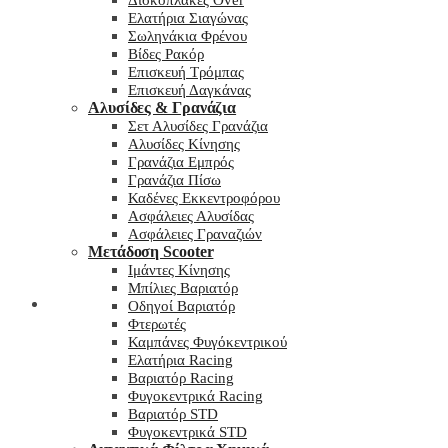
Δισκόπλακες Over
Ελατήρια Σιαγώνας
Σωληνάκια Φρένου
Βίδες Ρακόρ
Επισκευή Τρόμπας
Επισκευή Δαγκάνας
Αλυσίδες & Γρανάζια
Σετ Αλυσίδες Γρανάζια
Αλυσίδες Κίνησης
Γρανάζια Εμπρός
Γρανάζια Πίσω
Καδένες Εκκεντροφόρου
Ασφάλειες Αλυσίδας
Ασφάλειες Γραναζιών
Μετάδοση Scooter
Ιμάντες Κίνησης
Μπίλιες Βαριατόρ
My wishlist
Οδηγοί Βαριατόρ
Φτερωτές
Καμπάνες Φυγόκεντρικού
Ελατήρια Racing
Βαριατόρ Racing
Φυγοκεντρικά Racing
Βαριατόρ STD
Φυγοκεντρικά STD