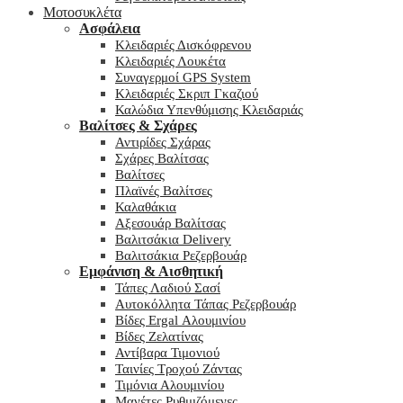
Μοτοσυκλέτα
Ασφάλεια
Κλειδαριές Δισκόφρενου
Κλειδαριές Λουκέτα
Συναγερμοί GPS System
Κλειδαριές Σκριπ Γκαζιού
Καλώδια Υπενθύμισης Κλειδαριάς
Βαλίτσες & Σχάρες
Αντιρίδες Σχάρας
Σχάρες Βαλίτσας
Βαλίτσες
Πλαϊνές Βαλίτσες
Καλαθάκια
Αξεσουάρ Βαλίτσας
Βαλιτσάκια Delivery
Βαλιτσάκια Ρεζερβουάρ
Εμφάνιση & Αισθητική
Τάπες Λαδιού Σασί
Αυτοκόλλητα Τάπας Ρεζερβουάρ
Βίδες Ergal Αλουμινίου
Βίδες Ζελατίνας
Αντίβαρα Τιμονιού
Ταινίες Τροχού Ζάντας
Τιμόνια Αλουμινίου
Μανέτες Ρυθμιζόμενες