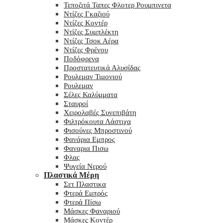
Τεποζιτά Ταπες Φλοτερ Ρουμπινετα
Ντίζες Γκαζιού
Ντίζες Κοντέρ
Ντίζες Συμπλέκτη
Ντίζες Τσοκ Αέρα
Ντίζες Φρένου
Ποδόφρενα
Προστατευτικά Αλυσίδας
Ρουλεμαν Τιμονιού
Ρουλεμαν
Σέλες Καλύμματα
Σταυροί
Χειρολαβές Συνεπιβάτη
Φιλτρόκουτα Λάστιχα
Φισούνες Μπροστινού
Φανάρια Εμπρος
Φαναρια Πισω
Φλας
Ψυγεία Νερού
Πλαστικά Μέρη
Σετ Πλαστικα
Φτερά Εμπρός
Φτερά Πίσω
Μάσκες Φαναριού
Μάσκες Κοντέρ