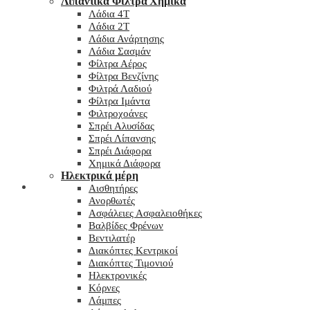
Λιπαντικά Φίλτρα Χημικά
Λάδια 4T
Λάδια 2T
Λάδια Ανάρτησης
Λάδια Σασμάν
Φίλτρα Αέρος
Φίλτρα Βενζίνης
Φιλτρά Λαδιού
Φίλτρα Ιμάντα
Φιλτροχοάνες
Σπρέι Αλυσίδας
Σπρέι Λίπανσης
Σπρέι Διάφορα
Χημικά Διάφορα
Hλεκτρικά μέρη
Checkout
Αισθητήρες
Ανορθωτές
Ασφάλειες Ασφαλειοθήκες
Βαλβίδες Φρένων
Βεντιλατέρ
Διακόπτες Κεντρικοί
Διακόπτες Τιμονιού
Ηλεκτρονικές
Κόρνες
Λάμπες