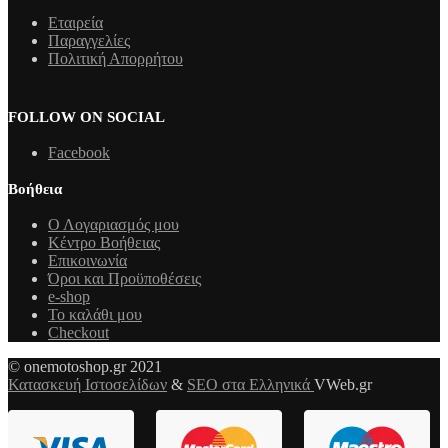
Εταιρεία
Παραγγελίες
Πολιτική Απορρήτου
FOLLOW ON SOCIAL
Facebook
Βοήθεια
Ο Λογαριασμός μου
Κέντρο Βοήθειας
Επικοινωνία
Όροι και Προϋποθέσεις
e-shop
Το καλάθι μου
Checkout
© onemotoshop.gr 2021
Κατασκευή Ιστοσελίδων
&
SEO στα Ελληνικά
VWeb.gr