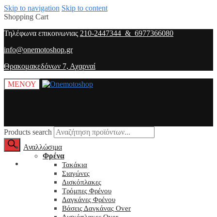
Skip to navigation
Skip to content
Shopping Cart
Τηλέφωνα επικοινωνιας
210-2447344 & 6977366080
info@onemotoshop.gr
Θρακομακεδόνων 7, Αχαρναί
ΜΕΝΟΥ
Products search
Αναλλώσιμα
Φρένα
O λογαριασμός μου
Τακάκια
Σιαγώνες
Δισκόπλακες
Τρόμπες Φρένου
Δαγκάνες Φρένου
Βάσεις Δαγκάνας Over