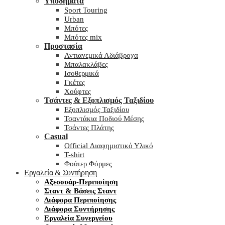
Υποδήματα
Sport Touring
Urban
Μπότες
Μπότες mix
Προστασία
Αντιανεμικά Αδιάβροχα
Μπαλακλάβες
Ισοθερμικά
Γκέτες
Χούφτες
Τσάντες & Εξοπλισμός Ταξιδίου
Εξοπλισμός Ταξιδίου
Τσαντάκια Ποδιού Μέσης
Τσάντες Πλάτης
Casual
Official Διαφημιστικό Υλικό
T-shirt
Φούτερ Φόρμες
Εργαλεία & Συντήρηση
Αξεσουάρ-Περιποίηση
Σταντ & Βάσεις Σταντ
Διάφορα Περιποίησης
Διάφορα Συντήρησης
Εργαλεία Συνεργείου