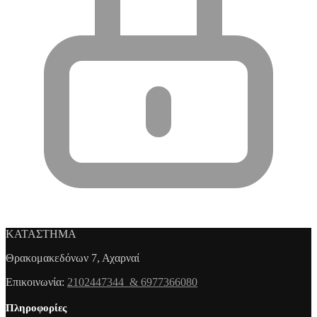
ΚΑΤΑΣΤΗΜΑ
Θρακομακεδόνων 7, Αχαρναί
Επικοινωνία:
2102447344 & 6977366080
Πληροφορίες