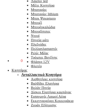
Λάμπες led
Μίζες Κινητήρα
Μπαταρίες
Μπαταρίες lithium
Μπεκ Ψεκασμου
Μπουζί
Μπουζοκαλώδια
Μπουζόπιπες
Ντουϊ
Πηνεία μάτι
Πλεξούδες
Πολλαπλασιαστές
Ρελές Μίζας
Τρόμπες Βενζίνης
0,00
€
0
Φλάσερ 12V
Φλοτέρ
Κινητήρας
Ανταλλακτικά Κινητήρα
Αισθητήρες κινητήρα
Βαλβίδες Ελατήρια
Βολάν Πηνία
Δίσκοι Ελατήρια καμπάνας
Εισαγωγές Λαιμοί Αέρα
Εκκεντροφόροι Κοκκοράκια
Ζουάν Εξάτμισης