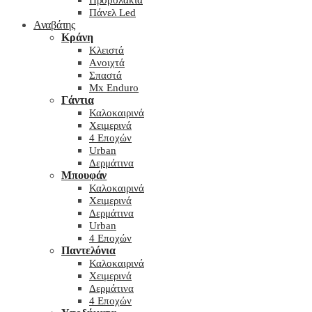
Προβολάκια
Πάνελ Led
Αναβάτης
Κράνη
Kλειστά
Aνοιχτά
Σπαστά
Mx Enduro
Γάντια
Καλοκαιρινά
Χειμερινά
4 Εποχών
Urban
Δερμάτινα
Μπουφάν
Καλοκαιρινά
Χειμερινά
Δερμάτινα
Urban
4 Εποχών
Παντελόνια
Καλοκαιρινά
Χειμερινά
Δερμάτινα
4 Εποχών