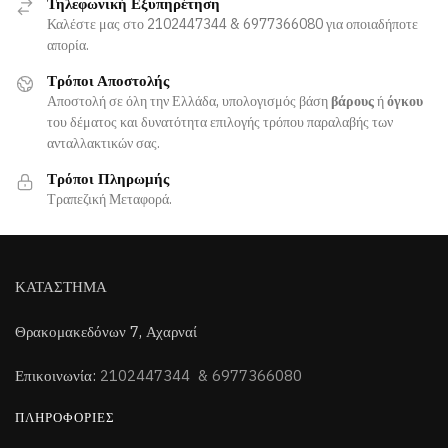
Τηλεφωνική Εξυπηρέτηση
Καλέστε μας στο 2102447344 & 6977366080 για οποιαδήποτε
απορία.
Τρόποι Αποστολής
Αποστολή σε όλη την Ελλάδα, υπολογισμός βάση
ή
βάρους
όγκου
του δέματος και δυνατότητα επιλογής τρόπου παραλαβής των
ανταλλακτικών σας.
Τρόποι Πληρωμής
Τραπεζική Μεταφορά.
ΚΑΤΑΣΤΗΜΑ
Θρακομακεδόνων 7, Αχαρναί
Επικοινωνία:
2102447344 & 6977366080
ΠΛΗΡΟΦΟΡΊΕΣ