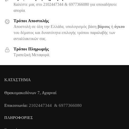
Καλέστε μας στο 2102447344 & 6977366080 για οποιαδήποτε
απορία.
Τρόποι Αποστολής
Αποστολή σε όλη την Ελλάδα, υπολογισμός βάση
βάρους
ή
όγκου
του δέματος και δυνατότητα επιλογής τρόπου παραλαβής των
ανταλλακτικών σας.
Τρόποι Πληρωμής
Τραπεζική Μεταφορά.
ΚΑΤΑΣΤΗΜΑ
Θρακομακεδόνων 7, Αχαρναί
Επικοινωνία:
2102447344 & 6977366080
ΠΛΗΡΟΦΟΡΊΕΣ