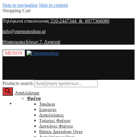
Skip to navigation
Skip to content
Shopping Cart
Τηλέφωνα επικοινωνιας
210-2447344 & 6977366080
info@onemotoshop.gr
Θρακομακεδόνων 7, Αχαρναί
ΜΕΝΟΥ
Products search
Αναλλώσιμα
Φρένα
O λογαριασμός μου
Τακάκια
Σιαγώνες
Δισκόπλακες
Τρόμπες Φρένου
Δαγκάνες Φρένου
Βάσεις Δαγκάνας Over