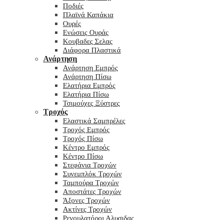
Ποδιές
Πλαϊνά Καπάκια
Ουρές
Ενώσεις Ουράς
Κουβαδες Σελας
Διάφορα Πλαστικά
Ανάρτηση
Ανάρτηση Εμπρός
Ανάρτηση Πίσω
Ελατήρια Εμπρός
Ελατήρια Πίσω
Τσιμούχες Ξύστρες
Τροχός
Ελαστικά Σαμπρέλες
Τροχός Εμπρός
Τροχός Πίσω
Κέντρο Εμπρός
Κέντρο Πίσω
Στεφάνια Τροχών
Συνεμπλόκ Τροχών
Ταμπούρα Τροχών
Αποστάτες Τροχών
Άξονες Τροχών
Ακτίνες Τροχών
Ρεγουλατόροι Αλυσιδας