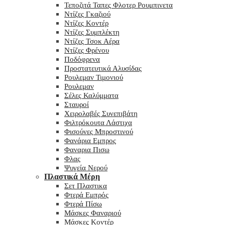
Τεποζιτά Ταπες Φλοτερ Ρουμπινετα
Ντίζες Γκαζιού
Ντίζες Κοντέρ
Ντίζες Συμπλέκτη
Ντίζες Τσοκ Αέρα
Ντίζες Φρένου
Ποδόφρενα
Προστατευτικά Αλυσίδας
Ρουλεμαν Τιμονιού
Ρουλεμαν
Σέλες Καλύμματα
Σταυροί
Χειρολαβές Συνεπιβάτη
Φιλτρόκουτα Λάστιχα
Φισούνες Μπροστινού
Φανάρια Εμπρος
Φαναρια Πισω
Φλας
Ψυγεία Νερού
Πλαστικά Μέρη
Σετ Πλαστικα
Φτερά Εμπρός
Φτερά Πίσω
Μάσκες Φαναριού
Μάσκες Κοντέρ