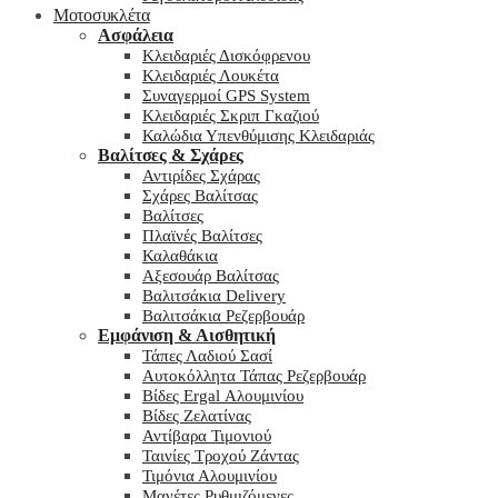
Μοτοσυκλέτα
Ασφάλεια
Κλειδαριές Δισκόφρενου
Κλειδαριές Λουκέτα
Συναγερμοί GPS System
Κλειδαριές Σκριπ Γκαζιού
Καλώδια Υπενθύμισης Κλειδαριάς
Βαλίτσες & Σχάρες
Αντιρίδες Σχάρας
Σχάρες Βαλίτσας
Βαλίτσες
Πλαϊνές Βαλίτσες
Καλαθάκια
Αξεσουάρ Βαλίτσας
Βαλιτσάκια Delivery
Βαλιτσάκια Ρεζερβουάρ
Εμφάνιση & Αισθητική
Τάπες Λαδιού Σασί
Αυτοκόλλητα Τάπας Ρεζερβουάρ
Βίδες Ergal Αλουμινίου
Βίδες Ζελατίνας
Αντίβαρα Τιμονιού
Ταινίες Τροχού Ζάντας
Τιμόνια Αλουμινίου
Μανέτες Ρυθμιζόμενες