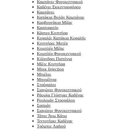
Καμπάνες Φυγοκεντρικού
Καδένες Εκκεντροφόρου
Καμπάνες
Καπάκια Βολάν Καμπάνας
Καρβουνάκια Μίζας
Καρπυρατέρ
Κάρτερ Κινητήρα
Κεφαλές Καπάκια Κεφαλής
Κινητήρες Μοτέρ
Κομπλέρ Μίζας
Κομπλέρ Φυγοκεντρικού
Κύλινδροι Πιστόνια
Μίζες Κινητήρα
Μπεκ Injection
Μπιέλες
Μπουζόνια
Στρόφαλοι
Σιαγώνες Φυγοκεντρικού
Ράουλα Γλύστρες Καδένας
Ρουλεμάν Στροφάλου
Σασμάν
Σιαγώνες Φυγοκεντρικού
Τάπες Άνω Κάτω
Τεντοτήρες Καδένας
Τρόμπες Λαδιού