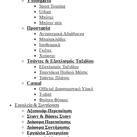
Υποδήματα
Sport Touring
Urban
Μπότες
Μπότες mix
Προστασία
Αντιανεμικά Αδιάβροχα
Μπαλακλάβες
Ισοθερμικά
Γκέτες
Χούφτες
Τσάντες & Εξοπλισμός Ταξιδίου
Εξοπλισμός Ταξιδίου
Τσαντάκια Ποδιού Μέσης
Τσάντες Πλάτης
Casual
Official Διαφημιστικό Υλικό
T-shirt
Φούτερ Φόρμες
Εργαλεία & Συντήρηση
Αξεσουάρ-Περιποίηση
Σταντ & Βάσεις Σταντ
Διάφορα Περιποίησης
Διάφορα Συντήρησης
Εργαλεία Συνεργείου