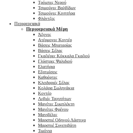
Τρόμπες Νερού
Τσιμούχες Βαλβίδων
Τσιμούχες Κινητήρα
Φλάντζες
Περιφερειακά
Περιφερειακά Μέρη
Άξονες
Ατέρμονες Κοντέρ
Βάσεις Μπαταρίας
Βάσεις Σέλας
Γκαζιέρες Κόκκαλα Γκαζιού
Γλύστρες Ψαλιδιού
Ελατήρια
Εξατμίσεις
Καθρέφτες
Κλειδαριές Σέλας
Κολάρα Σωληνάκια
Κοντέρ
Λεβιές Ταχυτήτων
Μανέτες Συμπλέκτη
Μανέτες Φρένου
Μανιβέλες
Μαρσπιέ Οδηγού Λάστιχα
Μαρσπιέ Συνεπιβάτη
Τιμόνια