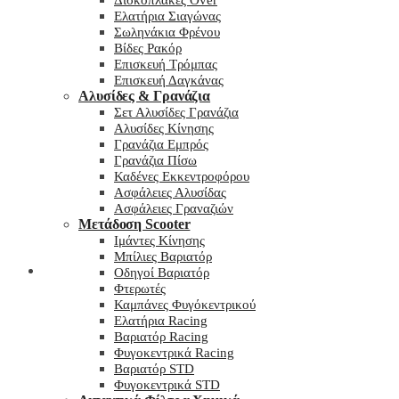
Δισκόπλακες Over
Ελατήρια Σιαγώνας
Σωληνάκια Φρένου
Βίδες Ρακόρ
Επισκευή Τρόμπας
Επισκευή Δαγκάνας
Αλυσίδες & Γρανάζια
Σετ Αλυσίδες Γρανάζια
Αλυσίδες Κίνησης
Γρανάζια Εμπρός
Γρανάζια Πίσω
Καδένες Εκκεντροφόρου
Ασφάλειες Αλυσίδας
Ασφάλειες Γραναζιών
Μετάδοση Scooter
Ιμάντες Κίνησης
Μπίλιες Βαριατόρ
My wishlist
Οδηγοί Βαριατόρ
Φτερωτές
Καμπάνες Φυγόκεντρικού
Ελατήρια Racing
Βαριατόρ Racing
Φυγοκεντρικά Racing
Βαριατόρ STD
Φυγοκεντρικά STD