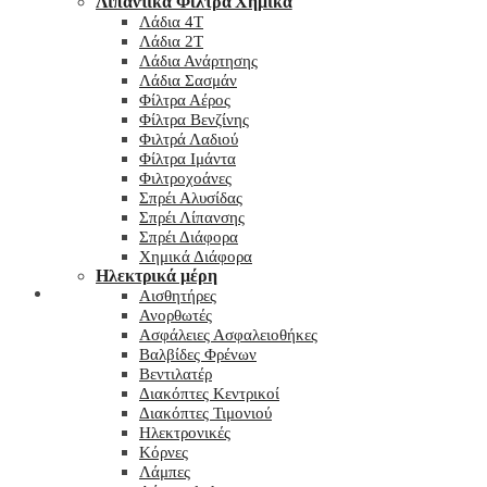
Λιπαντικά Φίλτρα Χημικά
Λάδια 4T
Λάδια 2T
Λάδια Ανάρτησης
Λάδια Σασμάν
Φίλτρα Αέρος
Φίλτρα Βενζίνης
Φιλτρά Λαδιού
Φίλτρα Ιμάντα
Φιλτροχοάνες
Σπρέι Αλυσίδας
Σπρέι Λίπανσης
Σπρέι Διάφορα
Χημικά Διάφορα
Hλεκτρικά μέρη
Checkout
Αισθητήρες
Ανορθωτές
Ασφάλειες Ασφαλειοθήκες
Βαλβίδες Φρένων
Βεντιλατέρ
Διακόπτες Κεντρικοί
Διακόπτες Τιμονιού
Ηλεκτρονικές
Κόρνες
Λάμπες