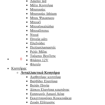
Λάμπες led
Μίζες Κινητήρα
Μπαταρίες
Μπαταρίες lithium
Μπεκ Ψεκασμου
Μπουζί
Μπουζοκαλώδια
Μπουζόπιπες
Ντουϊ
Πηνεία μάτι
Πλεξούδες
Πολλαπλασιαστές
Ρελές Μίζας
Τρόμπες Βενζίνης
0,00
€
0
Φλάσερ 12V
Φλοτέρ
Κινητήρας
Ανταλλακτικά Κινητήρα
Αισθητήρες κινητήρα
Βαλβίδες Ελατήρια
Βολάν Πηνία
Δίσκοι Ελατήρια καμπάνας
Εισαγωγές Λαιμοί Αέρα
Εκκεντροφόροι Κοκκοράκια
Ζουάν Εξάτμισης