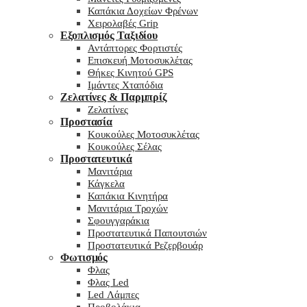
Καπάκια Δοχείων Φρένων
Χειρολαβές Grip
Εξοπλισμός Ταξιδίου
Αντάπτορες Φορτιστές
Επισκευή Μοτοσυκλέτας
Θήκες Κινητού GPS
Ιμάντες Χταπόδια
Ζελατίνες & Παρμπρίζ
Ζελατίνες
Προστασία
Κουκούλες Μοτοσυκλέτας
Κουκούλες Σέλας
Προστατευτικά
Μανιτάρια
Κάγκελα
Καπάκια Κινητήρα
Μανιτάρια Τροχών
Σφουγγαράκια
Προστατευτικά Παπουτσιών
Προστατευτικά Ρεζερβουάρ
Φωτισμός
Φλας
Φλας Led
Led Λάμπες