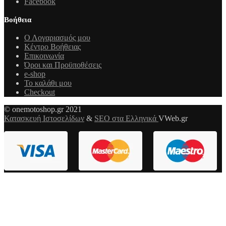
Facebook
Βοήθεια
Ο Λογαριασμός μου
Κέντρο Βοήθειας
Επικοινωνία
Όροι και Προϋποθέσεις
e-shop
Το καλάθι μου
Checkout
© onemotoshop.gr 2021
Κατασκευή Ιστοσελίδων
&
SEO στα Ελληνικά
VWeb.gr