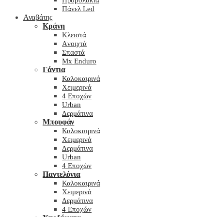
Προβολάκια
Πάνελ Led
Αναβάτης
Κράνη
Kλειστά
Aνοιχτά
Σπαστά
Mx Enduro
Γάντια
Καλοκαιρινά
Χειμερινά
4 Εποχών
Urban
Δερμάτινα
Μπουφάν
Καλοκαιρινά
Χειμερινά
Δερμάτινα
Urban
4 Εποχών
Παντελόνια
Καλοκαιρινά
Χειμερινά
Δερμάτινα
4 Εποχών