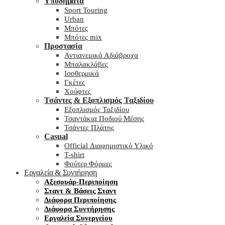
Υποδήματα
Sport Touring
Urban
Μπότες
Μπότες mix
Προστασία
Αντιανεμικά Αδιάβροχα
Μπαλακλάβες
Ισοθερμικά
Γκέτες
Χούφτες
Τσάντες & Εξοπλισμός Ταξιδίου
Εξοπλισμός Ταξιδίου
Τσαντάκια Ποδιού Μέσης
Τσάντες Πλάτης
Casual
Official Διαφημιστικό Υλικό
T-shirt
Φούτερ Φόρμες
Εργαλεία & Συντήρηση
Αξεσουάρ-Περιποίηση
Σταντ & Βάσεις Σταντ
Διάφορα Περιποίησης
Διάφορα Συντήρησης
Εργαλεία Συνεργείου