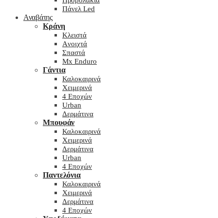
Προβολάκια
Πάνελ Led
Αναβάτης
Κράνη
Kλειστά
Aνοιχτά
Σπαστά
Mx Enduro
Γάντια
Καλοκαιρινά
Χειμερινά
4 Εποχών
Urban
Δερμάτινα
Μπουφάν
Καλοκαιρινά
Χειμερινά
Δερμάτινα
Urban
4 Εποχών
Παντελόνια
Καλοκαιρινά
Χειμερινά
Δερμάτινα
4 Εποχών