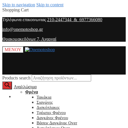
Skip to navigation
Skip to content
Shopping Cart
Τηλέφωνα επικοινωνιας
210-2447344 & 6977366080
info@onemotoshop.gr
Θρακομακεδόνων 7, Αχαρναί
ΜΕΝΟΥ
Products search
Αναλλώσιμα
Φρένα
O λογαριασμός μου
Τακάκια
Σιαγώνες
Δισκόπλακες
Τρόμπες Φρένου
Δαγκάνες Φρένου
Βάσεις Δαγκάνας Over