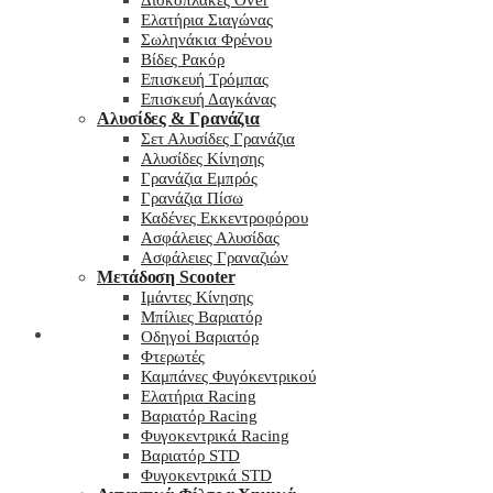
Δισκόπλακες Over
Ελατήρια Σιαγώνας
Σωληνάκια Φρένου
Βίδες Ρακόρ
Επισκευή Τρόμπας
Επισκευή Δαγκάνας
Αλυσίδες & Γρανάζια
Σετ Αλυσίδες Γρανάζια
Αλυσίδες Κίνησης
Γρανάζια Εμπρός
Γρανάζια Πίσω
Καδένες Εκκεντροφόρου
Ασφάλειες Αλυσίδας
Ασφάλειες Γραναζιών
Μετάδοση Scooter
Ιμάντες Κίνησης
Μπίλιες Βαριατόρ
My wishlist
Οδηγοί Βαριατόρ
Φτερωτές
Καμπάνες Φυγόκεντρικού
Ελατήρια Racing
Βαριατόρ Racing
Φυγοκεντρικά Racing
Βαριατόρ STD
Φυγοκεντρικά STD