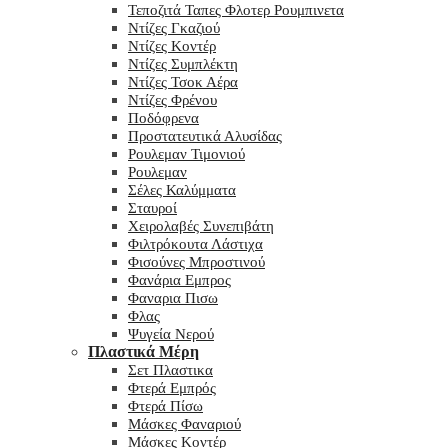
Τεποζιτά Ταπες Φλοτερ Ρουμπινετα
Ντίζες Γκαζιού
Ντίζες Κοντέρ
Ντίζες Συμπλέκτη
Ντίζες Τσοκ Αέρα
Ντίζες Φρένου
Ποδόφρενα
Προστατευτικά Αλυσίδας
Ρουλεμαν Τιμονιού
Ρουλεμαν
Σέλες Καλύμματα
Σταυροί
Χειρολαβές Συνεπιβάτη
Φιλτρόκουτα Λάστιχα
Φισούνες Μπροστινού
Φανάρια Εμπρος
Φαναρια Πισω
Φλας
Ψυγεία Νερού
Πλαστικά Μέρη
Σετ Πλαστικα
Φτερά Εμπρός
Φτερά Πίσω
Μάσκες Φαναριού
Μάσκες Κοντέρ