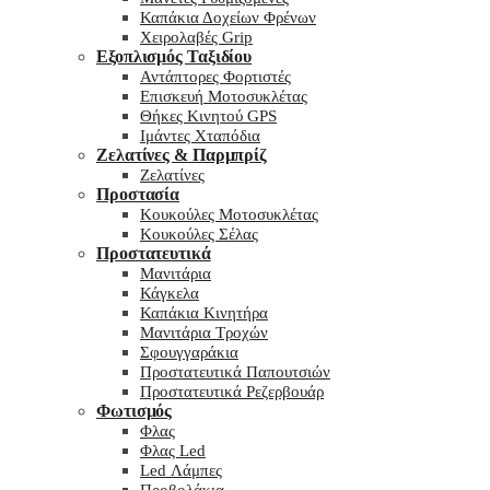
Καπάκια Δοχείων Φρένων
Χειρολαβές Grip
Εξοπλισμός Ταξιδίου
Αντάπτορες Φορτιστές
Επισκευή Μοτοσυκλέτας
Θήκες Κινητού GPS
Ιμάντες Χταπόδια
Ζελατίνες & Παρμπρίζ
Ζελατίνες
Προστασία
Κουκούλες Μοτοσυκλέτας
Κουκούλες Σέλας
Προστατευτικά
Μανιτάρια
Κάγκελα
Καπάκια Κινητήρα
Μανιτάρια Τροχών
Σφουγγαράκια
Προστατευτικά Παπουτσιών
Προστατευτικά Ρεζερβουάρ
Φωτισμός
Φλας
Φλας Led
Led Λάμπες