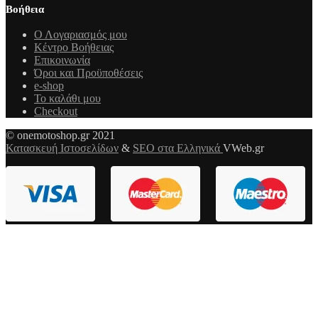
Βοήθεια
Ο Λογαριασμός μου
Κέντρο Βοήθειας
Επικοινωνία
Όροι και Προϋποθέσεις
e-shop
Το καλάθι μου
Checkout
© onemotoshop.gr 2021
Κατασκευή Ιστοσελίδων
&
SEO στα Ελληνικά
VWeb.gr