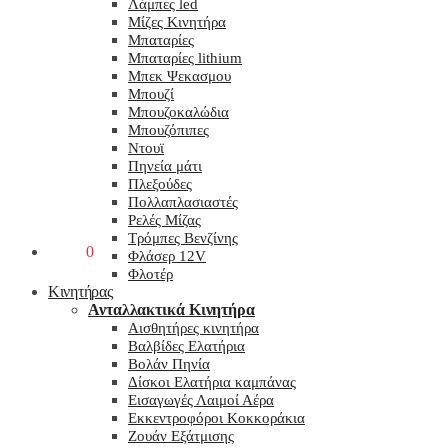
Λάμπες led
Μίζες Κινητήρα
Μπαταρίες
Μπαταρίες lithium
Μπεκ Ψεκασμου
Μπουζί
Μπουζοκαλώδια
Μπουζόπιπες
Ντουϊ
Πηνεία μάτι
Πλεξούδες
Πολλαπλασιαστές
Ρελές Μίζας
Τρόμπες Βενζίνης
0,00
€
0
Φλάσερ 12V
Φλοτέρ
Κινητήρας
Ανταλλακτικά Κινητήρα
Αισθητήρες κινητήρα
Βαλβίδες Ελατήρια
Βολάν Πηνία
Δίσκοι Ελατήρια καμπάνας
Εισαγωγές Λαιμοί Αέρα
Εκκεντροφόροι Κοκκοράκια
Ζουάν Εξάτμισης