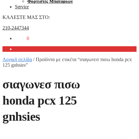
Φορτιστές Μπαταριών
Service
ΚΑΛΕΣΤΕ ΜΑΣ ΣΤΟ:
210-2447344
0,00
€
0
Αρχική σελίδα
/
Προϊόντα με ετικέτα “σιαγωνεσ πισω honda pcx
125 gnhsies”
σιαγωνεσ πισω
honda pcx 125
gnhsies