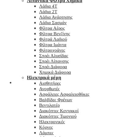
Λιπαντικά Φίλτρα Χημικά
Λάδια 4T
Λάδια 2T
Λάδια Ανάρτησης
Λάδια Σασμάν
Φίλτρα Αέρος
Φίλτρα Βενζίνης
Φιλτρά Λαδιού
Φίλτρα Ιμάντα
Φιλτροχοάνες
Σπρέι Αλυσίδας
Σπρέι Λίπανσης
Σπρέι Διάφορα
Χημικά Διάφορα
Hλεκτρικά μέρη
Checkout
Αισθητήρες
Ανορθωτές
Ασφάλειες Ασφαλειοθήκες
Βαλβίδες Φρένων
Βεντιλατέρ
Διακόπτες Κεντρικοί
Διακόπτες Τιμονιού
Ηλεκτρονικές
Κόρνες
Λάμπες