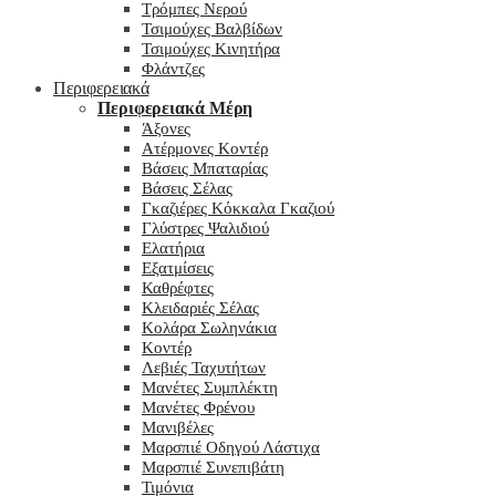
Τρόμπες Νερού
Τσιμούχες Βαλβίδων
Τσιμούχες Κινητήρα
Φλάντζες
Περιφερειακά
Περιφερειακά Μέρη
Άξονες
Ατέρμονες Κοντέρ
Βάσεις Μπαταρίας
Βάσεις Σέλας
Γκαζιέρες Κόκκαλα Γκαζιού
Γλύστρες Ψαλιδιού
Ελατήρια
Εξατμίσεις
Καθρέφτες
Κλειδαριές Σέλας
Κολάρα Σωληνάκια
Κοντέρ
Λεβιές Ταχυτήτων
Μανέτες Συμπλέκτη
Μανέτες Φρένου
Μανιβέλες
Μαρσπιέ Οδηγού Λάστιχα
Μαρσπιέ Συνεπιβάτη
Τιμόνια