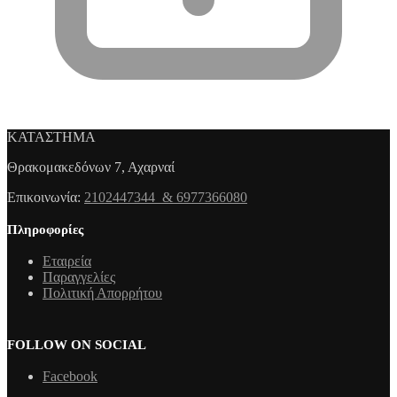
ΚΑΤΑΣΤΗΜΑ
Θρακομακεδόνων 7, Αχαρναί
Επικοινωνία:
2102447344 & 6977366080
Πληροφορίες
Εταιρεία
Παραγγελίες
Πολιτική Απορρήτου
FOLLOW ON SOCIAL
Facebook