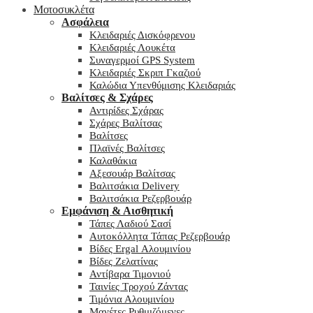
Μοτοσυκλέτα
Ασφάλεια
Κλειδαριές Δισκόφρενου
Κλειδαριές Λουκέτα
Συναγερμοί GPS System
Κλειδαριές Σκριπ Γκαζιού
Καλώδια Υπενθύμισης Κλειδαριάς
Βαλίτσες & Σχάρες
Αντιρίδες Σχάρας
Σχάρες Βαλίτσας
Βαλίτσες
Πλαϊνές Βαλίτσες
Καλαθάκια
Αξεσουάρ Βαλίτσας
Βαλιτσάκια Delivery
Βαλιτσάκια Ρεζερβουάρ
Εμφάνιση & Αισθητική
Τάπες Λαδιού Σασί
Αυτοκόλλητα Τάπας Ρεζερβουάρ
Βίδες Ergal Αλουμινίου
Βίδες Ζελατίνας
Αντίβαρα Τιμονιού
Ταινίες Τροχού Ζάντας
Τιμόνια Αλουμινίου
Μανέτες Ρυθμιζόμενες