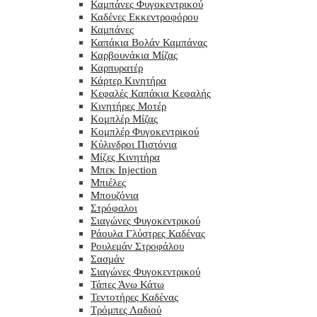
Καμπάνες Φυγοκεντρικού
Καδένες Εκκεντροφόρου
Καμπάνες
Καπάκια Βολάν Καμπάνας
Καρβουνάκια Μίζας
Καρπυρατέρ
Κάρτερ Κινητήρα
Κεφαλές Καπάκια Κεφαλής
Κινητήρες Μοτέρ
Κομπλέρ Μίζας
Κομπλέρ Φυγοκεντρικού
Κύλινδροι Πιστόνια
Μίζες Κινητήρα
Μπεκ Injection
Μπιέλες
Μπουζόνια
Στρόφαλοι
Σιαγώνες Φυγοκεντρικού
Ράουλα Γλύστρες Καδένας
Ρουλεμάν Στροφάλου
Σασμάν
Σιαγώνες Φυγοκεντρικού
Τάπες Άνω Κάτω
Τεντοτήρες Καδένας
Τρόμπες Λαδιού