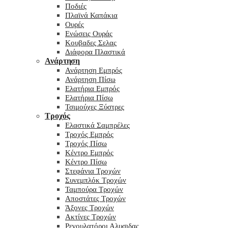
Ποδιές
Πλαϊνά Καπάκια
Ουρές
Ενώσεις Ουράς
Κουβαδες Σελας
Διάφορα Πλαστικά
Ανάρτηση
Ανάρτηση Εμπρός
Ανάρτηση Πίσω
Ελατήρια Εμπρός
Ελατήρια Πίσω
Τσιμούχες Ξύστρες
Τροχός
Ελαστικά Σαμπρέλες
Τροχός Εμπρός
Τροχός Πίσω
Κέντρο Εμπρός
Κέντρο Πίσω
Στεφάνια Τροχών
Συνεμπλόκ Τροχών
Ταμπούρα Τροχών
Αποστάτες Τροχών
Άξονες Τροχών
Ακτίνες Τροχών
Ρεγουλατόροι Αλυσιδας