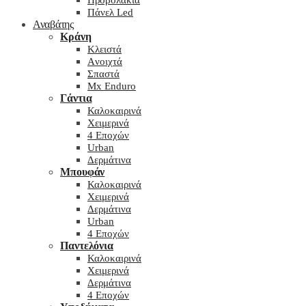
Προβολάκια
Πάνελ Led
Αναβάτης
Κράνη
Kλειστά
Aνοιχτά
Σπαστά
Mx Enduro
Γάντια
Καλοκαιρινά
Χειμερινά
4 Εποχών
Urban
Δερμάτινα
Μπουφάν
Καλοκαιρινά
Χειμερινά
Δερμάτινα
Urban
4 Εποχών
Παντελόνια
Καλοκαιρινά
Χειμερινά
Δερμάτινα
4 Εποχών