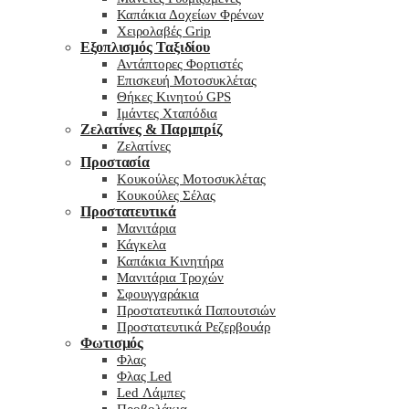
Καπάκια Δοχείων Φρένων
Χειρολαβές Grip
Εξοπλισμός Ταξιδίου
Αντάπτορες Φορτιστές
Επισκευή Μοτοσυκλέτας
Θήκες Κινητού GPS
Ιμάντες Χταπόδια
Ζελατίνες & Παρμπρίζ
Ζελατίνες
Προστασία
Κουκούλες Μοτοσυκλέτας
Κουκούλες Σέλας
Προστατευτικά
Μανιτάρια
Κάγκελα
Καπάκια Κινητήρα
Μανιτάρια Τροχών
Σφουγγαράκια
Προστατευτικά Παπουτσιών
Προστατευτικά Ρεζερβουάρ
Φωτισμός
Φλας
Φλας Led
Led Λάμπες