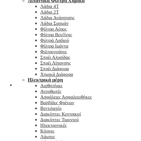
Λιπαντικά Φίλτρα Χημικά
Λάδια 4T
Λάδια 2T
Λάδια Ανάρτησης
Λάδια Σασμάν
Φίλτρα Αέρος
Φίλτρα Βενζίνης
Φιλτρά Λαδιού
Φίλτρα Ιμάντα
Φιλτροχοάνες
Σπρέι Αλυσίδας
Σπρέι Λίπανσης
Σπρέι Διάφορα
Χημικά Διάφορα
Hλεκτρικά μέρη
Checkout
Αισθητήρες
Ανορθωτές
Ασφάλειες Ασφαλειοθήκες
Βαλβίδες Φρένων
Βεντιλατέρ
Διακόπτες Κεντρικοί
Διακόπτες Τιμονιού
Ηλεκτρονικές
Κόρνες
Λάμπες