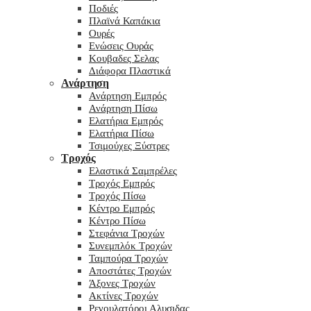
Ποδιές
Πλαϊνά Καπάκια
Ουρές
Ενώσεις Ουράς
Κουβαδες Σελας
Διάφορα Πλαστικά
Ανάρτηση
Ανάρτηση Εμπρός
Ανάρτηση Πίσω
Ελατήρια Εμπρός
Ελατήρια Πίσω
Τσιμούχες Ξύστρες
Τροχός
Ελαστικά Σαμπρέλες
Τροχός Εμπρός
Τροχός Πίσω
Κέντρο Εμπρός
Κέντρο Πίσω
Στεφάνια Τροχών
Συνεμπλόκ Τροχών
Ταμπούρα Τροχών
Αποστάτες Τροχών
Άξονες Τροχών
Ακτίνες Τροχών
Ρεγουλατόροι Αλυσιδας