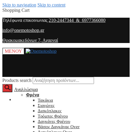
Skip to navigation
Skip to content
Shopping Cart
Τηλέφωνα επικοινωνιας
210-2447344 & 6977366080
info@onemotoshop.gr
Θρακομακεδόνων 7, Αχαρναί
ΜΕΝΟΥ
Products search
Αναλλώσιμα
Φρένα
O λογαριασμός μου
Τακάκια
Σιαγώνες
Δισκόπλακες
Τρόμπες Φρένου
Δαγκάνες Φρένου
Βάσεις Δαγκάνας Over