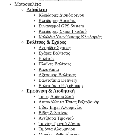
Μοτοσυκλέτα
Ασφάλεια
Κλειδαριές Δισκόφρενου
Κλειδαριές Λουκέτα
Συναγερμοί GPS System
Κλειδαριές Σκριπ Γκαζιού
Καλώδια Υπενθύμισης Κλειδαριάς
Βαλίτσες & Σχάρες
Αντιρίδες Σχάρας
Σχάρες Βαλίτσας
Βαλίτσες
Πλαϊνές Βαλίτσες
Καλαθάκια
Αξεσουάρ Βαλίτσας
Βαλιτσάκια Delivery
Βαλιτσάκια Ρεζερβουάρ
Εμφάνιση & Αισθητική
Τάπες Λαδιού Σασί
Αυτοκόλλητα Τάπας Ρεζερβουάρ
Βίδες Ergal Αλουμινίου
Βίδες Ζελατίνας
Αντίβαρα Τιμονιού
Ταινίες Τροχού Ζάντας
Τιμόνια Αλουμινίου
Μανέτες Ρυθμιζόμενες