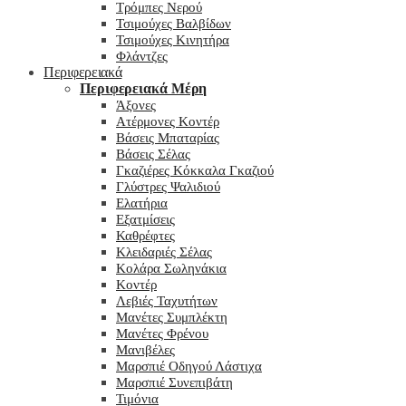
Τρόμπες Νερού
Τσιμούχες Βαλβίδων
Τσιμούχες Κινητήρα
Φλάντζες
Περιφερειακά
Περιφερειακά Μέρη
Άξονες
Ατέρμονες Κοντέρ
Βάσεις Μπαταρίας
Βάσεις Σέλας
Γκαζιέρες Κόκκαλα Γκαζιού
Γλύστρες Ψαλιδιού
Ελατήρια
Εξατμίσεις
Καθρέφτες
Κλειδαριές Σέλας
Κολάρα Σωληνάκια
Κοντέρ
Λεβιές Ταχυτήτων
Μανέτες Συμπλέκτη
Μανέτες Φρένου
Μανιβέλες
Μαρσπιέ Οδηγού Λάστιχα
Μαρσπιέ Συνεπιβάτη
Τιμόνια