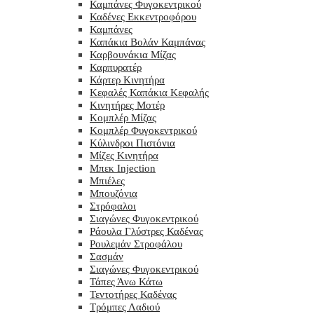
Καμπάνες Φυγοκεντρικού
Καδένες Εκκεντροφόρου
Καμπάνες
Καπάκια Βολάν Καμπάνας
Καρβουνάκια Μίζας
Καρπυρατέρ
Κάρτερ Κινητήρα
Κεφαλές Καπάκια Κεφαλής
Κινητήρες Μοτέρ
Κομπλέρ Μίζας
Κομπλέρ Φυγοκεντρικού
Κύλινδροι Πιστόνια
Μίζες Κινητήρα
Μπεκ Injection
Μπιέλες
Μπουζόνια
Στρόφαλοι
Σιαγώνες Φυγοκεντρικού
Ράουλα Γλύστρες Καδένας
Ρουλεμάν Στροφάλου
Σασμάν
Σιαγώνες Φυγοκεντρικού
Τάπες Άνω Κάτω
Τεντοτήρες Καδένας
Τρόμπες Λαδιού