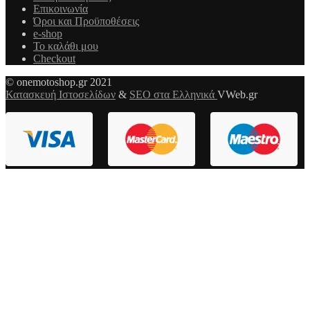
Επικοινωνία
Όροι και Προϋποθέσεις
e-shop
Το καλάθι μου
Checkout
© onemotoshop.gr 2021
Κατασκευή Ιστοσελίδων
&
SEO στα Ελληνικά
VWeb.gr