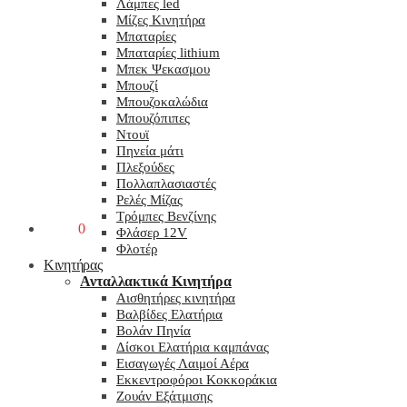
Λάμπες led
Μίζες Κινητήρα
Μπαταρίες
Μπαταρίες lithium
Μπεκ Ψεκασμου
Μπουζί
Μπουζοκαλώδια
Μπουζόπιπες
Ντουϊ
Πηνεία μάτι
Πλεξούδες
Πολλαπλασιαστές
Ρελές Μίζας
Τρόμπες Βενζίνης
0,00
€
0
Φλάσερ 12V
Φλοτέρ
Κινητήρας
Ανταλλακτικά Κινητήρα
Αισθητήρες κινητήρα
Βαλβίδες Ελατήρια
Βολάν Πηνία
Δίσκοι Ελατήρια καμπάνας
Εισαγωγές Λαιμοί Αέρα
Εκκεντροφόροι Κοκκοράκια
Ζουάν Εξάτμισης