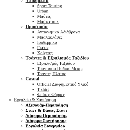
Υποδήματα
Sport Touring
Urban
Μπότες
Μπότες mix
Προστασία
Αντιανεμικά Αδιάβροχα
Μπαλακλάβες
Ισοθερμικά
Γκέτες
Χούφτες
Τσάντες & Εξοπλισμός Ταξιδίου
Εξοπλισμός Ταξιδίου
Τσαντάκια Ποδιού Μέσης
Τσάντες Πλάτης
Casual
Official Διαφημιστικό Υλικό
T-shirt
Φούτερ Φόρμες
Εργαλεία & Συντήρηση
Αξεσουάρ-Περιποίηση
Σταντ & Βάσεις Σταντ
Διάφορα Περιποίησης
Διάφορα Συντήρησης
Εργαλεία Συνεργείου