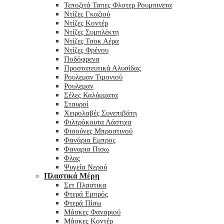
Τεποζιτά Ταπες Φλοτερ Ρουμπινετα
Ντίζες Γκαζιού
Ντίζες Κοντέρ
Ντίζες Συμπλέκτη
Ντίζες Τσοκ Αέρα
Ντίζες Φρένου
Ποδόφρενα
Προστατευτικά Αλυσίδας
Ρουλεμαν Τιμονιού
Ρουλεμαν
Σέλες Καλύμματα
Σταυροί
Χειρολαβές Συνεπιβάτη
Φιλτρόκουτα Λάστιχα
Φισούνες Μπροστινού
Φανάρια Εμπρος
Φαναρια Πισω
Φλας
Ψυγεία Νερού
Πλαστικά Μέρη
Σετ Πλαστικα
Φτερά Εμπρός
Φτερά Πίσω
Μάσκες Φαναριού
Μάσκες Κοντέρ