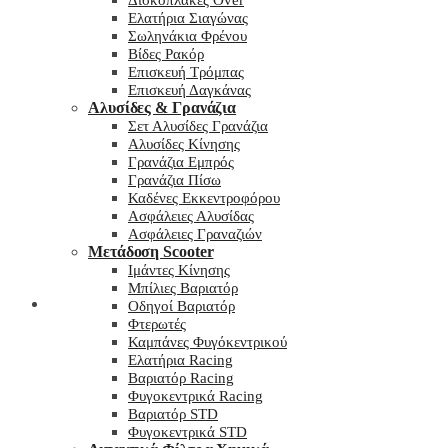
Δισκόπλακες Over
Ελατήρια Σιαγώνας
Σωληνάκια Φρένου
Βίδες Ρακόρ
Επισκευή Τρόμπας
Επισκευή Δαγκάνας
Αλυσίδες & Γρανάζια
Σετ Αλυσίδες Γρανάζια
Αλυσίδες Κίνησης
Γρανάζια Εμπρός
Γρανάζια Πίσω
Καδένες Εκκεντροφόρου
Ασφάλειες Αλυσίδας
Ασφάλειες Γραναζιών
Μετάδοση Scooter
Ιμάντες Κίνησης
Μπίλιες Βαριατόρ
My wishlist
Οδηγοί Βαριατόρ
Φτερωτές
Καμπάνες Φυγόκεντρικού
Ελατήρια Racing
Βαριατόρ Racing
Φυγοκεντρικά Racing
Βαριατόρ STD
Φυγοκεντρικά STD