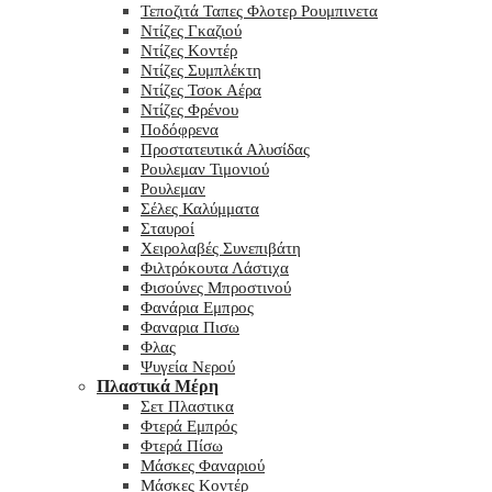
Τεποζιτά Ταπες Φλοτερ Ρουμπινετα
Ντίζες Γκαζιού
Ντίζες Κοντέρ
Ντίζες Συμπλέκτη
Ντίζες Τσοκ Αέρα
Ντίζες Φρένου
Ποδόφρενα
Προστατευτικά Αλυσίδας
Ρουλεμαν Τιμονιού
Ρουλεμαν
Σέλες Καλύμματα
Σταυροί
Χειρολαβές Συνεπιβάτη
Φιλτρόκουτα Λάστιχα
Φισούνες Μπροστινού
Φανάρια Εμπρος
Φαναρια Πισω
Φλας
Ψυγεία Νερού
Πλαστικά Μέρη
Σετ Πλαστικα
Φτερά Εμπρός
Φτερά Πίσω
Μάσκες Φαναριού
Μάσκες Κοντέρ