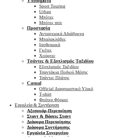
Υποδήματα
Sport Touring
Urban
Μπότες
Μπότες mix
Προστασία
Αντιανεμικά Αδιάβροχα
Μπαλακλάβες
Ισοθερμικά
Γκέτες
Χούφτες
Τσάντες & Εξοπλισμός Ταξιδίου
Εξοπλισμός Ταξιδίου
Τσαντάκια Ποδιού Μέσης
Τσάντες Πλάτης
Casual
Official Διαφημιστικό Υλικό
T-shirt
Φούτερ Φόρμες
Εργαλεία & Συντήρηση
Αξεσουάρ-Περιποίηση
Σταντ & Βάσεις Σταντ
Διάφορα Περιποίησης
Διάφορα Συντήρησης
Εργαλεία Συνεργείου