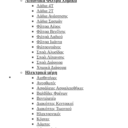
Λιπαντικά Φίλτρα Χημικά
Λάδια 4T
Λάδια 2T
Λάδια Ανάρτησης
Λάδια Σασμάν
Φίλτρα Αέρος
Φίλτρα Βενζίνης
Φιλτρά Λαδιού
Φίλτρα Ιμάντα
Φιλτροχοάνες
Σπρέι Αλυσίδας
Σπρέι Λίπανσης
Σπρέι Διάφορα
Χημικά Διάφορα
Hλεκτρικά μέρη
Checkout
Αισθητήρες
Ανορθωτές
Ασφάλειες Ασφαλειοθήκες
Βαλβίδες Φρένων
Βεντιλατέρ
Διακόπτες Κεντρικοί
Διακόπτες Τιμονιού
Ηλεκτρονικές
Κόρνες
Λάμπες