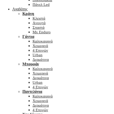
Προβολάκια
Πάνελ Led
Αναβάτης
Κράνη
Kλειστά
Aνοιχτά
Σπαστά
Mx Enduro
Γάντια
Καλοκαιρινά
Χειμερινά
4 Εποχών
Urban
Δερμάτινα
Μπουφάν
Καλοκαιρινά
Χειμερινά
Δερμάτινα
Urban
4 Εποχών
Παντελόνια
Καλοκαιρινά
Χειμερινά
Δερμάτινα
4 Εποχών