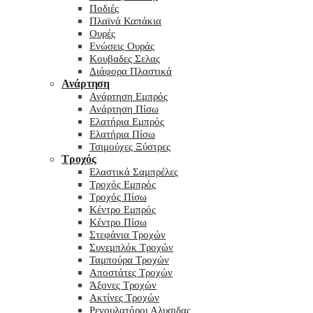
Ποδιές
Πλαϊνά Καπάκια
Ουρές
Ενώσεις Ουράς
Κουβαδες Σελας
Διάφορα Πλαστικά
Ανάρτηση
Ανάρτηση Εμπρός
Ανάρτηση Πίσω
Ελατήρια Εμπρός
Ελατήρια Πίσω
Τσιμούχες Ξύστρες
Τροχός
Ελαστικά Σαμπρέλες
Τροχός Εμπρός
Τροχός Πίσω
Κέντρο Εμπρός
Κέντρο Πίσω
Στεφάνια Τροχών
Συνεμπλόκ Τροχών
Ταμπούρα Τροχών
Αποστάτες Τροχών
Άξονες Τροχών
Ακτίνες Τροχών
Ρεγουλατόροι Αλυσιδας