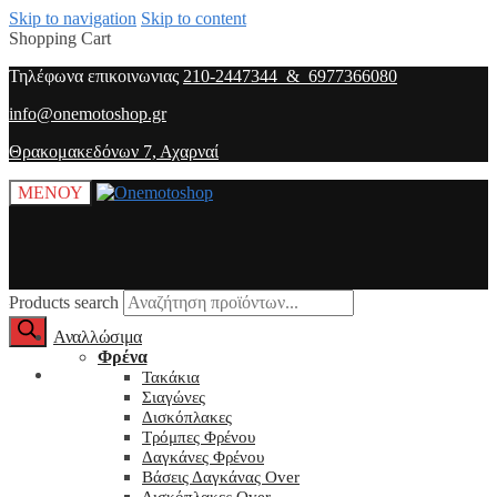
Skip to navigation
Skip to content
Shopping Cart
Τηλέφωνα επικοινωνιας
210-2447344 & 6977366080
info@onemotoshop.gr
Θρακομακεδόνων 7, Αχαρναί
ΜΕΝΟΥ
Products search
Αναλλώσιμα
Φρένα
O λογαριασμός μου
Τακάκια
Σιαγώνες
Δισκόπλακες
Τρόμπες Φρένου
Δαγκάνες Φρένου
Βάσεις Δαγκάνας Over