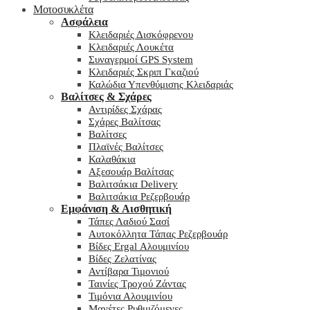
Μοτοσυκλέτα
Ασφάλεια
Κλειδαριές Δισκόφρενου
Κλειδαριές Λουκέτα
Συναγερμοί GPS System
Κλειδαριές Σκριπ Γκαζιού
Καλώδια Υπενθύμισης Κλειδαριάς
Βαλίτσες & Σχάρες
Αντιρίδες Σχάρας
Σχάρες Βαλίτσας
Βαλίτσες
Πλαϊνές Βαλίτσες
Καλαθάκια
Αξεσουάρ Βαλίτσας
Βαλιτσάκια Delivery
Βαλιτσάκια Ρεζερβουάρ
Εμφάνιση & Αισθητική
Τάπες Λαδιού Σασί
Αυτοκόλλητα Τάπας Ρεζερβουάρ
Βίδες Ergal Αλουμινίου
Βίδες Ζελατίνας
Αντίβαρα Τιμονιού
Ταινίες Τροχού Ζάντας
Τιμόνια Αλουμινίου
Μανέτες Ρυθμιζόμενες