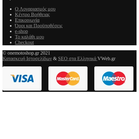
Ο Λογαριασμός μου
Κέντρο Βοήθειας
Επικοινωνία
Όροι και Προϋποθέσεις
e-shop
Το καλάθι μου
Checkout
© onemotoshop.gr 2021
Κατασκευή Ιστοσελίδων
&
SEO στα Ελληνικά
VWeb.gr