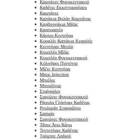
Καμπάνες Φυγοκεντρικού
Καδένες Εκκεντροφόρου
Καμπάνες
Καπάκια Βολάν Καμπάνας
Καρβουνάκια Μίζας
Καρπυρατέρ
Κάρτερ Κινητήρα
Κεφαλές Καπάκια Κεφαλής
Κινητήρες Μοτέρ
Κομπλέρ Μίζας
Κομπλέρ Φυγοκεντρικού
Κύλινδροι Πιστόνια
Μίζες Κινητήρα
Μπεκ Injection
Μπιέλες
Μπουζόνια
Στρόφαλοι
Σιαγώνες Φυγοκεντρικού
Ράουλα Γλύστρες Καδένας
Ρουλεμάν Στροφάλου
Σασμάν
Σιαγώνες Φυγοκεντρικού
Τάπες Άνω Κάτω
Τεντοτήρες Καδένας
Τρόμπες Λαδιού