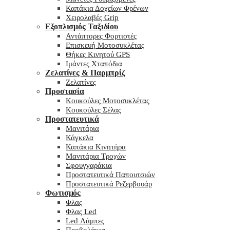
Καπάκια Δοχείων Φρένων
Χειρολαβές Grip
Εξοπλισμός Ταξιδίου
Αντάπτορες Φορτιστές
Επισκευή Μοτοσυκλέτας
Θήκες Κινητού GPS
Ιμάντες Χταπόδια
Ζελατίνες & Παρμπρίζ
Ζελατίνες
Προστασία
Κουκούλες Μοτοσυκλέτας
Κουκούλες Σέλας
Προστατευτικά
Μανιτάρια
Κάγκελα
Καπάκια Κινητήρα
Μανιτάρια Τροχών
Σφουγγαράκια
Προστατευτικά Παπουτσιών
Προστατευτικά Ρεζερβουάρ
Φωτισμός
Φλας
Φλας Led
Led Λάμπες