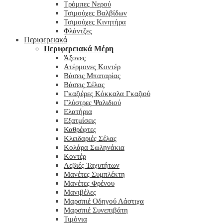
Τρόμπες Νερού
Τσιμούχες Βαλβίδων
Τσιμούχες Κινητήρα
Φλάντζες
Περιφερειακά
Περιφερειακά Μέρη
Άξονες
Ατέρμονες Κοντέρ
Βάσεις Μπαταρίας
Βάσεις Σέλας
Γκαζιέρες Κόκκαλα Γκαζιού
Γλύστρες Ψαλιδιού
Ελατήρια
Εξατμίσεις
Καθρέφτες
Κλειδαριές Σέλας
Κολάρα Σωληνάκια
Κοντέρ
Λεβιές Ταχυτήτων
Μανέτες Συμπλέκτη
Μανέτες Φρένου
Μανιβέλες
Μαρσπιέ Οδηγού Λάστιχα
Μαρσπιέ Συνεπιβάτη
Τιμόνια