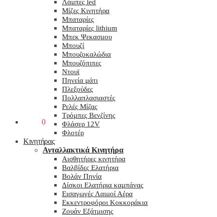
Λάμπες led
Μίζες Κινητήρα
Μπαταρίες
Μπαταρίες lithium
Μπεκ Ψεκασμου
Μπουζί
Μπουζοκαλώδια
Μπουζόπιπες
Ντουϊ
Πηνεία μάτι
Πλεξούδες
Πολλαπλασιαστές
Ρελές Μίζας
Τρόμπες Βενζίνης
0,00
€
0
Φλάσερ 12V
Φλοτέρ
Κινητήρας
Ανταλλακτικά Κινητήρα
Αισθητήρες κινητήρα
Βαλβίδες Ελατήρια
Βολάν Πηνία
Δίσκοι Ελατήρια καμπάνας
Εισαγωγές Λαιμοί Αέρα
Εκκεντροφόροι Κοκκοράκια
Ζουάν Εξάτμισης