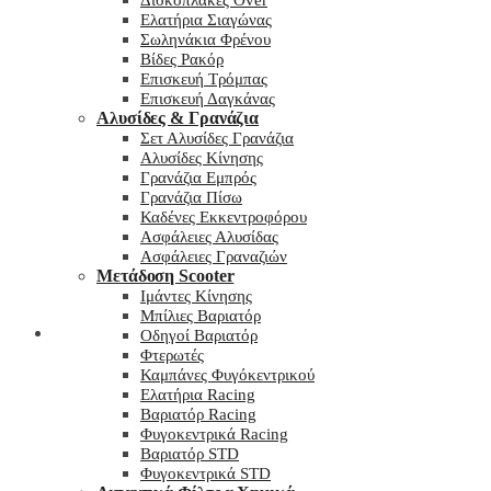
Δισκόπλακες Over
Ελατήρια Σιαγώνας
Σωληνάκια Φρένου
Βίδες Ρακόρ
Επισκευή Τρόμπας
Επισκευή Δαγκάνας
Αλυσίδες & Γρανάζια
Σετ Αλυσίδες Γρανάζια
Αλυσίδες Κίνησης
Γρανάζια Εμπρός
Γρανάζια Πίσω
Καδένες Εκκεντροφόρου
Ασφάλειες Αλυσίδας
Ασφάλειες Γραναζιών
Μετάδοση Scooter
Ιμάντες Κίνησης
Μπίλιες Βαριατόρ
My wishlist
Οδηγοί Βαριατόρ
Φτερωτές
Καμπάνες Φυγόκεντρικού
Ελατήρια Racing
Βαριατόρ Racing
Φυγοκεντρικά Racing
Βαριατόρ STD
Φυγοκεντρικά STD