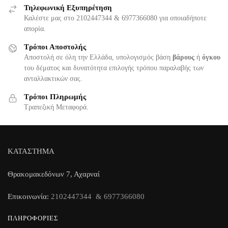
Τηλεφωνική Εξυπηρέτηση
Καλέστε μας στο 2102447344 & 6977366080 για οποιαδήποτε
απορία.
Τρόποι Αποστολής
Αποστολή σε όλη την Ελλάδα, υπολογισμός βάση
βάρους
ή
όγκου
του δέματος και δυνατότητα επιλογής τρόπου παραλαβής των
ανταλλακτικών σας.
Τρόποι Πληρωμής
Τραπεζική Μεταφορά.
ΚΑΤΑΣΤΗΜΑ
Θρακομακεδόνων 7, Αχαρναί
Επικοινωνία:
2102447344 & 6977366080
ΠΛΗΡΟΦΟΡΊΕΣ