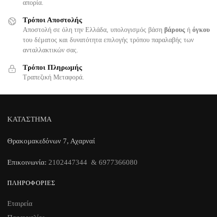
απορία.
Τρόποι Αποστολής
Αποστολή σε όλη την Ελλάδα, υπολογισμός βάση
βάρους
ή
όγκου
του δέματος και δυνατότητα επιλογής τρόπου παραλαβής των
ανταλλακτικών σας.
Τρόποι Πληρωμής
Τραπεζική Μεταφορά.
ΚΑΤΑΣΤΗΜΑ
Θρακομακεδόνων 7, Αχαρναί
Επικοινωνία:
2102447344 & 6977366080
ΠΛΗΡΟΦΟΡΊΕΣ
Εταιρεία