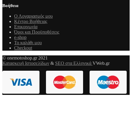
Βοήθεια
Ο Λογαριασμός μου
Κέντρο Βοήθειας
Επικοινωνία
Όροι και Προϋποθέσεις
e-shop
Το καλάθι μου
Checkout
© onemotoshop.gr 2021
Κατασκευή Ιστοσελίδων
&
SEO στα Ελληνικά
VWeb.gr