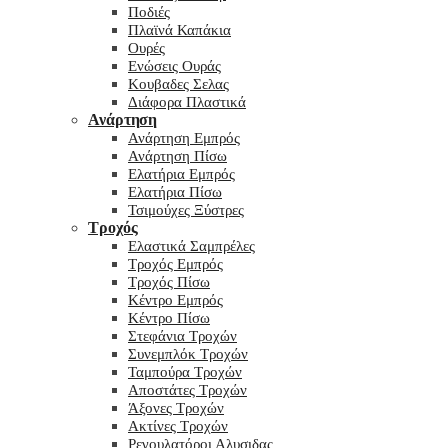
Ποδιές
Πλαϊνά Καπάκια
Ουρές
Ενώσεις Ουράς
Κουβαδες Σελας
Διάφορα Πλαστικά
Ανάρτηση
Ανάρτηση Εμπρός
Ανάρτηση Πίσω
Ελατήρια Εμπρός
Ελατήρια Πίσω
Τσιμούχες Ξύστρες
Τροχός
Ελαστικά Σαμπρέλες
Τροχός Εμπρός
Τροχός Πίσω
Κέντρο Εμπρός
Κέντρο Πίσω
Στεφάνια Τροχών
Συνεμπλόκ Τροχών
Ταμπούρα Τροχών
Αποστάτες Τροχών
Άξονες Τροχών
Ακτίνες Τροχών
Ρεγουλατόροι Αλυσιδας