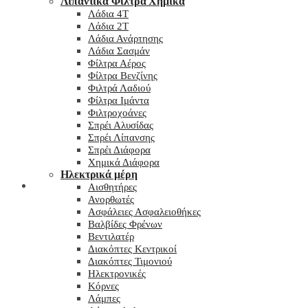
Λιπαντικά Φίλτρα Χημικά
Λάδια 4T
Λάδια 2T
Λάδια Ανάρτησης
Λάδια Σασμάν
Φίλτρα Αέρος
Φίλτρα Βενζίνης
Φιλτρά Λαδιού
Φίλτρα Ιμάντα
Φιλτροχοάνες
Σπρέι Αλυσίδας
Σπρέι Λίπανσης
Σπρέι Διάφορα
Χημικά Διάφορα
Hλεκτρικά μέρη
Checkout
Αισθητήρες
Ανορθωτές
Ασφάλειες Ασφαλειοθήκες
Βαλβίδες Φρένων
Βεντιλατέρ
Διακόπτες Κεντρικοί
Διακόπτες Τιμονιού
Ηλεκτρονικές
Κόρνες
Λάμπες