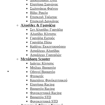
Δισκόπλακες Over
Ελατήρια Σιαγώνας
Σωληνάκια Φρένου
Βίδες Ρακόρ
Επισκευή Τρόμπας
Επισκευή Δαγκάνας
Αλυσίδες & Γρανάζια
Σετ Αλυσίδες Γρανάζια
Αλυσίδες Κίνησης
Γρανάζια Εμπρός
Γρανάζια Πίσω
Καδένες Εκκεντροφόρου
Ασφάλειες Αλυσίδας
Ασφάλειες Γραναζιών
Μετάδοση Scooter
Ιμάντες Κίνησης
Μπίλιες Βαριατόρ
My wishlist
Οδηγοί Βαριατόρ
Φτερωτές
Καμπάνες Φυγόκεντρικού
Ελατήρια Racing
Βαριατόρ Racing
Φυγοκεντρικά Racing
Βαριατόρ STD
Φυγοκεντρικά STD