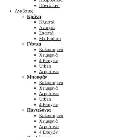
Προβολάκια
Πάνελ Led
Αναβάτης
Κράνη
Kλειστά
Aνοιχτά
Σπαστά
Mx Enduro
Γάντια
Καλοκαιρινά
Χειμερινά
4 Εποχών
Urban
Δερμάτινα
Μπουφάν
Καλοκαιρινά
Χειμερινά
Δερμάτινα
Urban
4 Εποχών
Παντελόνια
Καλοκαιρινά
Χειμερινά
Δερμάτινα
4 Εποχών