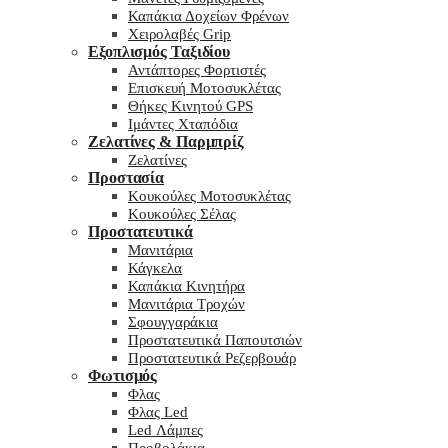
Καπάκια Δοχείων Φρένων
Χειρολαβές Grip
Εξοπλισμός Ταξιδίου
Αντάπτορες Φορτιστές
Επισκευή Μοτοσυκλέτας
Θήκες Κινητού GPS
Ιμάντες Χταπόδια
Ζελατίνες & Παρμπρίζ
Ζελατίνες
Προστασία
Κουκούλες Μοτοσυκλέτας
Κουκούλες Σέλας
Προστατευτικά
Μανιτάρια
Κάγκελα
Καπάκια Κινητήρα
Μανιτάρια Τροχών
Σφουγγαράκια
Προστατευτικά Παπουτσιών
Προστατευτικά Ρεζερβουάρ
Φωτισμός
Φλας
Φλας Led
Led Λάμπες