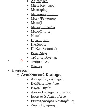
Λάμπες led
Μίζες Κινητήρα
Μπαταρίες
Μπαταρίες lithium
Μπεκ Ψεκασμου
Μπουζί
Μπουζοκαλώδια
Μπουζόπιπες
Ντουϊ
Πηνεία μάτι
Πλεξούδες
Πολλαπλασιαστές
Ρελές Μίζας
Τρόμπες Βενζίνης
0,00
€
0
Φλάσερ 12V
Φλοτέρ
Κινητήρας
Ανταλλακτικά Κινητήρα
Αισθητήρες κινητήρα
Βαλβίδες Ελατήρια
Βολάν Πηνία
Δίσκοι Ελατήρια καμπάνας
Εισαγωγές Λαιμοί Αέρα
Εκκεντροφόροι Κοκκοράκια
Ζουάν Εξάτμισης