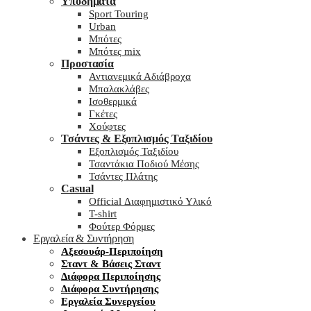
Υποδήματα
Sport Touring
Urban
Μπότες
Μπότες mix
Προστασία
Αντιανεμικά Αδιάβροχα
Μπαλακλάβες
Ισοθερμικά
Γκέτες
Χούφτες
Τσάντες & Εξοπλισμός Ταξιδίου
Εξοπλισμός Ταξιδίου
Τσαντάκια Ποδιού Μέσης
Τσάντες Πλάτης
Casual
Official Διαφημιστικό Υλικό
T-shirt
Φούτερ Φόρμες
Εργαλεία & Συντήρηση
Αξεσουάρ-Περιποίηση
Σταντ & Βάσεις Σταντ
Διάφορα Περιποίησης
Διάφορα Συντήρησης
Εργαλεία Συνεργείου