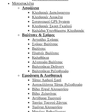
Μοτοσυκλέτα
Ασφάλεια
Κλειδαριές Δισκόφρενου
Κλειδαριές Λουκέτα
Συναγερμοί GPS System
Κλειδαριές Σκριπ Γκαζιού
Καλώδια Υπενθύμισης Κλειδαριάς
Βαλίτσες & Σχάρες
Αντιρίδες Σχάρας
Σχάρες Βαλίτσας
Βαλίτσες
Πλαϊνές Βαλίτσες
Καλαθάκια
Αξεσουάρ Βαλίτσας
Βαλιτσάκια Delivery
Βαλιτσάκια Ρεζερβουάρ
Εμφάνιση & Αισθητική
Τάπες Λαδιού Σασί
Αυτοκόλλητα Τάπας Ρεζερβουάρ
Βίδες Ergal Αλουμινίου
Βίδες Ζελατίνας
Αντίβαρα Τιμονιού
Ταινίες Τροχού Ζάντας
Τιμόνια Αλουμινίου
Μανέτες Ρυθμιζόμενες