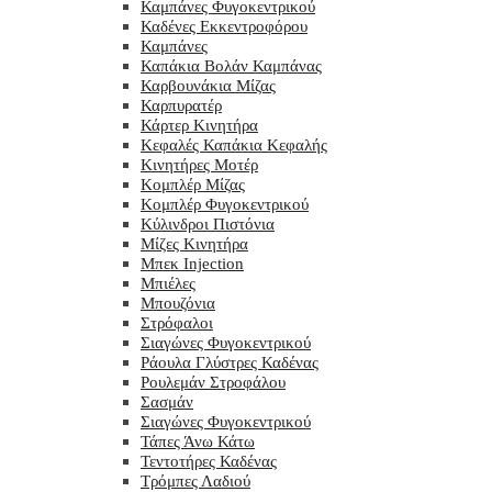
Καμπάνες Φυγοκεντρικού
Καδένες Εκκεντροφόρου
Καμπάνες
Καπάκια Βολάν Καμπάνας
Καρβουνάκια Μίζας
Καρπυρατέρ
Κάρτερ Κινητήρα
Κεφαλές Καπάκια Κεφαλής
Κινητήρες Μοτέρ
Κομπλέρ Μίζας
Κομπλέρ Φυγοκεντρικού
Κύλινδροι Πιστόνια
Μίζες Κινητήρα
Μπεκ Injection
Μπιέλες
Μπουζόνια
Στρόφαλοι
Σιαγώνες Φυγοκεντρικού
Ράουλα Γλύστρες Καδένας
Ρουλεμάν Στροφάλου
Σασμάν
Σιαγώνες Φυγοκεντρικού
Τάπες Άνω Κάτω
Τεντοτήρες Καδένας
Τρόμπες Λαδιού