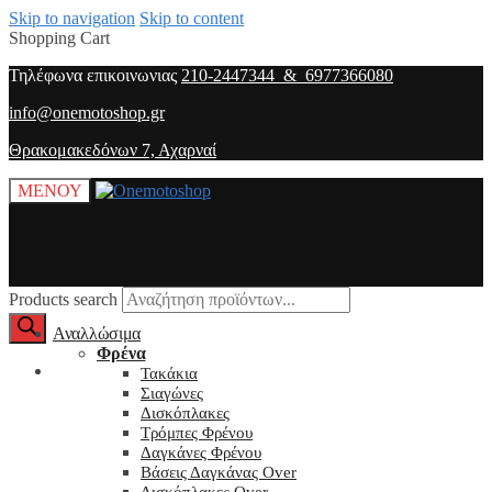
Skip to navigation
Skip to content
Shopping Cart
Τηλέφωνα επικοινωνιας
210-2447344 & 6977366080
info@onemotoshop.gr
Θρακομακεδόνων 7, Αχαρναί
ΜΕΝΟΥ
Products search
Αναλλώσιμα
Φρένα
O λογαριασμός μου
Τακάκια
Σιαγώνες
Δισκόπλακες
Τρόμπες Φρένου
Δαγκάνες Φρένου
Βάσεις Δαγκάνας Over