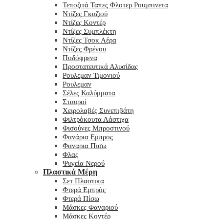
Τεποζιτά Ταπες Φλοτερ Ρουμπινετα
Ντίζες Γκαζιού
Ντίζες Κοντέρ
Ντίζες Συμπλέκτη
Ντίζες Τσοκ Αέρα
Ντίζες Φρένου
Ποδόφρενα
Προστατευτικά Αλυσίδας
Ρουλεμαν Τιμονιού
Ρουλεμαν
Σέλες Καλύμματα
Σταυροί
Χειρολαβές Συνεπιβάτη
Φιλτρόκουτα Λάστιχα
Φισούνες Μπροστινού
Φανάρια Εμπρος
Φαναρια Πισω
Φλας
Ψυγεία Νερού
Πλαστικά Μέρη
Σετ Πλαστικα
Φτερά Εμπρός
Φτερά Πίσω
Μάσκες Φαναριού
Μάσκες Κοντέρ