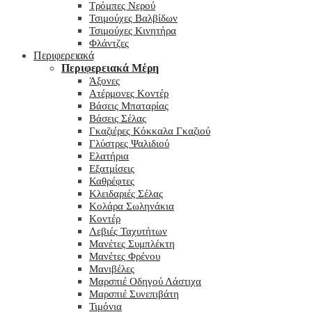
Τρόμπες Νερού
Τσιμούχες Βαλβίδων
Τσιμούχες Κινητήρα
Φλάντζες
Περιφερειακά
Περιφερειακά Μέρη
Άξονες
Ατέρμονες Κοντέρ
Βάσεις Μπαταρίας
Βάσεις Σέλας
Γκαζιέρες Κόκκαλα Γκαζιού
Γλύστρες Ψαλιδιού
Ελατήρια
Εξατμίσεις
Καθρέφτες
Κλειδαριές Σέλας
Κολάρα Σωληνάκια
Κοντέρ
Λεβιές Ταχυτήτων
Μανέτες Συμπλέκτη
Μανέτες Φρένου
Μανιβέλες
Μαρσπιέ Οδηγού Λάστιχα
Μαρσπιέ Συνεπιβάτη
Τιμόνια