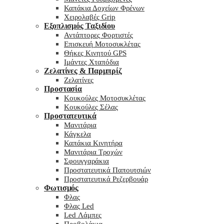
Καπάκια Δοχείων Φρένων
Χειρολαβές Grip
Εξοπλισμός Ταξιδίου
Αντάπτορες Φορτιστές
Επισκευή Μοτοσυκλέτας
Θήκες Κινητού GPS
Ιμάντες Χταπόδια
Ζελατίνες & Παρμπρίζ
Ζελατίνες
Προστασία
Κουκούλες Μοτοσυκλέτας
Κουκούλες Σέλας
Προστατευτικά
Μανιτάρια
Κάγκελα
Καπάκια Κινητήρα
Μανιτάρια Τροχών
Σφουγγαράκια
Προστατευτικά Παπουτσιών
Προστατευτικά Ρεζερβουάρ
Φωτισμός
Φλας
Φλας Led
Led Λάμπες