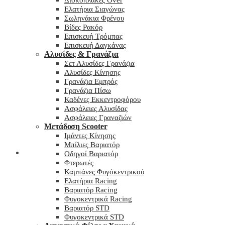
Δισκόπλακες Over
Ελατήρια Σιαγώνας
Σωληνάκια Φρένου
Βίδες Ρακόρ
Επισκευή Τρόμπας
Επισκευή Δαγκάνας
Αλυσίδες & Γρανάζια
Σετ Αλυσίδες Γρανάζια
Αλυσίδες Κίνησης
Γρανάζια Εμπρός
Γρανάζια Πίσω
Καδένες Εκκεντροφόρου
Ασφάλειες Αλυσίδας
Ασφάλειες Γραναζιών
Μετάδοση Scooter
Ιμάντες Κίνησης
Μπίλιες Βαριατόρ
My wishlist
Οδηγοί Βαριατόρ
Φτερωτές
Καμπάνες Φυγόκεντρικού
Ελατήρια Racing
Βαριατόρ Racing
Φυγοκεντρικά Racing
Βαριατόρ STD
Φυγοκεντρικά STD