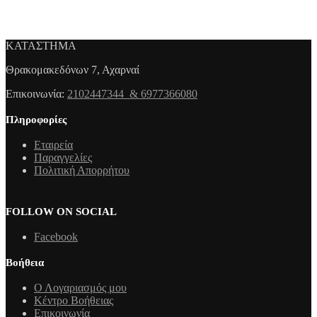
ΚΑΤΑΣΤΗΜΑ
Θρακομακεδόνων 7, Αχαρναί
Επικοινωνία:
2102447344 & 6977366080
Πληροφορίες
Εταιρεία
Παραγγελίες
Πολιτική Απορρήτου
FOLLOW ON SOCIAL
Facebook
Βοήθεια
Ο Λογαριασμός μου
Κέντρο Βοήθειας
Επικοινωνία