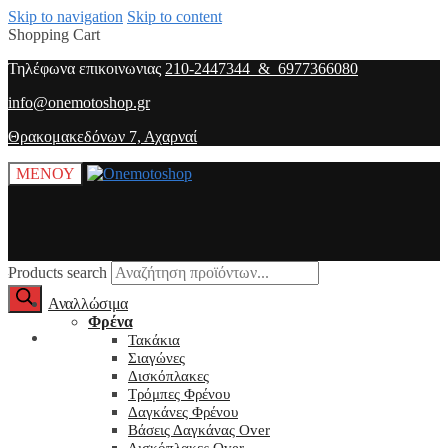
Skip to navigation
Skip to content
Shopping Cart
Τηλέφωνα επικοινωνιας
210-2447344 & 6977366080
info@onemotoshop.gr
Θρακομακεδόνων 7, Αχαρναί
ΜΕΝΟΥ
Products search
Αναλλώσιμα
Φρένα
O λογαριασμός μου
Τακάκια
Σιαγώνες
Δισκόπλακες
Τρόμπες Φρένου
Δαγκάνες Φρένου
Βάσεις Δαγκάνας Over