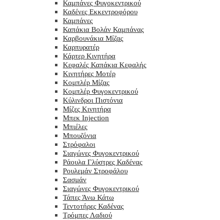
Καμπάνες Φυγοκεντρικού
Καδένες Εκκεντροφόρου
Καμπάνες
Καπάκια Βολάν Καμπάνας
Καρβουνάκια Μίζας
Καρπυρατέρ
Κάρτερ Κινητήρα
Κεφαλές Καπάκια Κεφαλής
Κινητήρες Μοτέρ
Κομπλέρ Μίζας
Κομπλέρ Φυγοκεντρικού
Κύλινδροι Πιστόνια
Μίζες Κινητήρα
Μπεκ Injection
Μπιέλες
Μπουζόνια
Στρόφαλοι
Σιαγώνες Φυγοκεντρικού
Ράουλα Γλύστρες Καδένας
Ρουλεμάν Στροφάλου
Σασμάν
Σιαγώνες Φυγοκεντρικού
Τάπες Άνω Κάτω
Τεντοτήρες Καδένας
Τρόμπες Λαδιού