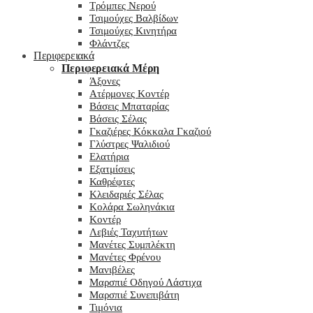
Τρόμπες Νερού
Τσιμούχες Βαλβίδων
Τσιμούχες Κινητήρα
Φλάντζες
Περιφερειακά
Περιφερειακά Μέρη
Άξονες
Ατέρμονες Κοντέρ
Βάσεις Μπαταρίας
Βάσεις Σέλας
Γκαζιέρες Κόκκαλα Γκαζιού
Γλύστρες Ψαλιδιού
Ελατήρια
Εξατμίσεις
Καθρέφτες
Κλειδαριές Σέλας
Κολάρα Σωληνάκια
Κοντέρ
Λεβιές Ταχυτήτων
Μανέτες Συμπλέκτη
Μανέτες Φρένου
Μανιβέλες
Μαρσπιέ Οδηγού Λάστιχα
Μαρσπιέ Συνεπιβάτη
Τιμόνια