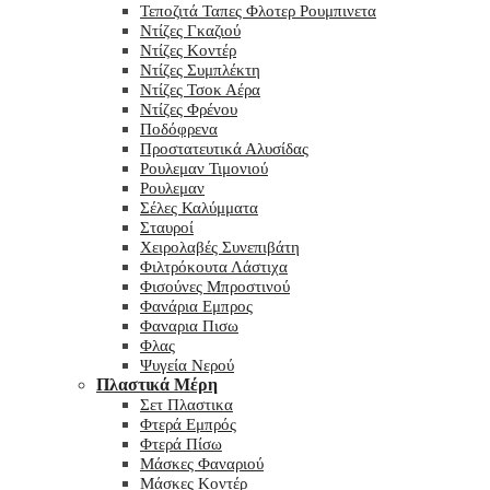
Τεποζιτά Ταπες Φλοτερ Ρουμπινετα
Ντίζες Γκαζιού
Ντίζες Κοντέρ
Ντίζες Συμπλέκτη
Ντίζες Τσοκ Αέρα
Ντίζες Φρένου
Ποδόφρενα
Προστατευτικά Αλυσίδας
Ρουλεμαν Τιμονιού
Ρουλεμαν
Σέλες Καλύμματα
Σταυροί
Χειρολαβές Συνεπιβάτη
Φιλτρόκουτα Λάστιχα
Φισούνες Μπροστινού
Φανάρια Εμπρος
Φαναρια Πισω
Φλας
Ψυγεία Νερού
Πλαστικά Μέρη
Σετ Πλαστικα
Φτερά Εμπρός
Φτερά Πίσω
Μάσκες Φαναριού
Μάσκες Κοντέρ