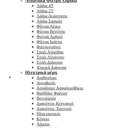
Λιπαντικά Φίλτρα Χημικά
Λάδια 4T
Λάδια 2T
Λάδια Ανάρτησης
Λάδια Σασμάν
Φίλτρα Αέρος
Φίλτρα Βενζίνης
Φιλτρά Λαδιού
Φίλτρα Ιμάντα
Φιλτροχοάνες
Σπρέι Αλυσίδας
Σπρέι Λίπανσης
Σπρέι Διάφορα
Χημικά Διάφορα
Hλεκτρικά μέρη
Checkout
Αισθητήρες
Ανορθωτές
Ασφάλειες Ασφαλειοθήκες
Βαλβίδες Φρένων
Βεντιλατέρ
Διακόπτες Κεντρικοί
Διακόπτες Τιμονιού
Ηλεκτρονικές
Κόρνες
Λάμπες