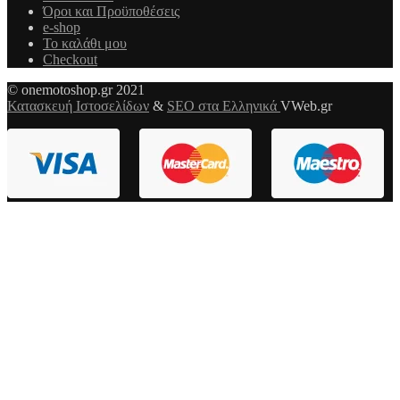
Όροι και Προϋποθέσεις
e-shop
Το καλάθι μου
Checkout
© onemotoshop.gr 2021
Κατασκευή Ιστοσελίδων
&
SEO στα Ελληνικά
VWeb.gr