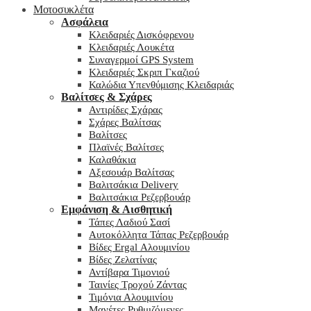
Μοτοσυκλέτα
Ασφάλεια
Κλειδαριές Δισκόφρενου
Κλειδαριές Λουκέτα
Συναγερμοί GPS System
Κλειδαριές Σκριπ Γκαζιού
Καλώδια Υπενθύμισης Κλειδαριάς
Βαλίτσες & Σχάρες
Αντιρίδες Σχάρας
Σχάρες Βαλίτσας
Βαλίτσες
Πλαϊνές Βαλίτσες
Καλαθάκια
Αξεσουάρ Βαλίτσας
Βαλιτσάκια Delivery
Βαλιτσάκια Ρεζερβουάρ
Εμφάνιση & Αισθητική
Τάπες Λαδιού Σασί
Αυτοκόλλητα Τάπας Ρεζερβουάρ
Βίδες Ergal Αλουμινίου
Βίδες Ζελατίνας
Αντίβαρα Τιμονιού
Ταινίες Τροχού Ζάντας
Τιμόνια Αλουμινίου
Μανέτες Ρυθμιζόμενες