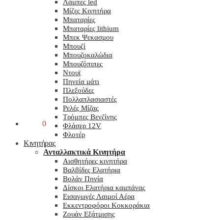
Λάμπες led
Μίζες Κινητήρα
Μπαταρίες
Μπαταρίες lithium
Μπεκ Ψεκασμου
Μπουζί
Μπουζοκαλώδια
Μπουζόπιπες
Ντουϊ
Πηνεία μάτι
Πλεξούδες
Πολλαπλασιαστές
Ρελές Μίζας
Τρόμπες Βενζίνης
0,00
€
0
Φλάσερ 12V
Φλοτέρ
Κινητήρας
Ανταλλακτικά Κινητήρα
Αισθητήρες κινητήρα
Βαλβίδες Ελατήρια
Βολάν Πηνία
Δίσκοι Ελατήρια καμπάνας
Εισαγωγές Λαιμοί Αέρα
Εκκεντροφόροι Κοκκοράκια
Ζουάν Εξάτμισης