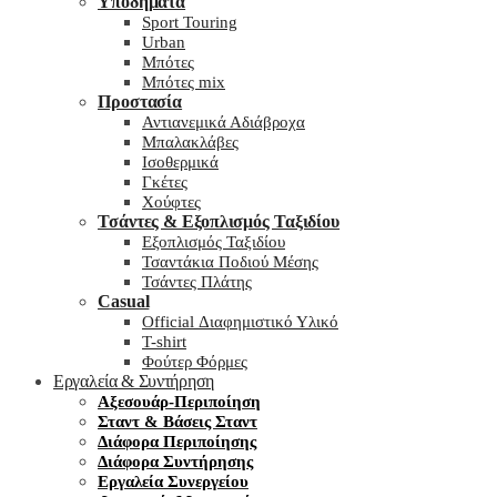
Υποδήματα
Sport Touring
Urban
Μπότες
Μπότες mix
Προστασία
Αντιανεμικά Αδιάβροχα
Μπαλακλάβες
Ισοθερμικά
Γκέτες
Χούφτες
Τσάντες & Εξοπλισμός Ταξιδίου
Εξοπλισμός Ταξιδίου
Τσαντάκια Ποδιού Μέσης
Τσάντες Πλάτης
Casual
Official Διαφημιστικό Υλικό
T-shirt
Φούτερ Φόρμες
Εργαλεία & Συντήρηση
Αξεσουάρ-Περιποίηση
Σταντ & Βάσεις Σταντ
Διάφορα Περιποίησης
Διάφορα Συντήρησης
Εργαλεία Συνεργείου