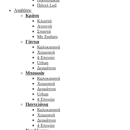
Προβολάκια
Πάνελ Led
Αναβάτης
Κράνη
Kλειστά
Aνοιχτά
Σπαστά
Mx Enduro
Γάντια
Καλοκαιρινά
Χειμερινά
4 Εποχών
Urban
Δερμάτινα
Μπουφάν
Καλοκαιρινά
Χειμερινά
Δερμάτινα
Urban
4 Εποχών
Παντελόνια
Καλοκαιρινά
Χειμερινά
Δερμάτινα
4 Εποχών