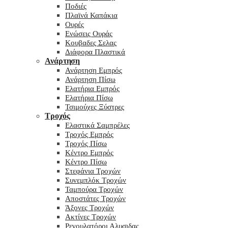
Ποδιές
Πλαϊνά Καπάκια
Ουρές
Ενώσεις Ουράς
Κουβαδες Σελας
Διάφορα Πλαστικά
Ανάρτηση
Ανάρτηση Εμπρός
Ανάρτηση Πίσω
Ελατήρια Εμπρός
Ελατήρια Πίσω
Τσιμούχες Ξύστρες
Τροχός
Ελαστικά Σαμπρέλες
Τροχός Εμπρός
Τροχός Πίσω
Κέντρο Εμπρός
Κέντρο Πίσω
Στεφάνια Τροχών
Συνεμπλόκ Τροχών
Ταμπούρα Τροχών
Αποστάτες Τροχών
Άξονες Τροχών
Ακτίνες Τροχών
Ρεγουλατόροι Αλυσιδας