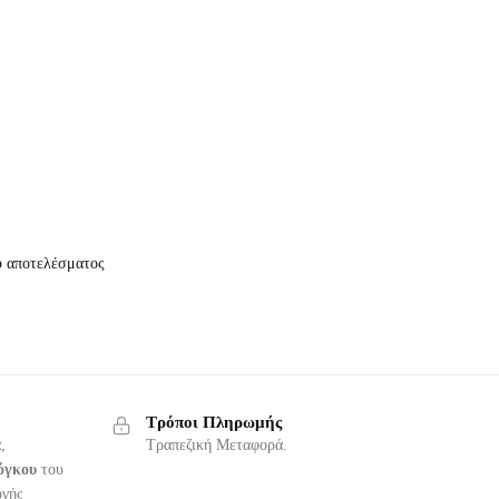
ύ αποτελέσματος
Τρόποι Πληρωμής
,
Τραπεζική Μεταφορά.
όγκου
του
ογής