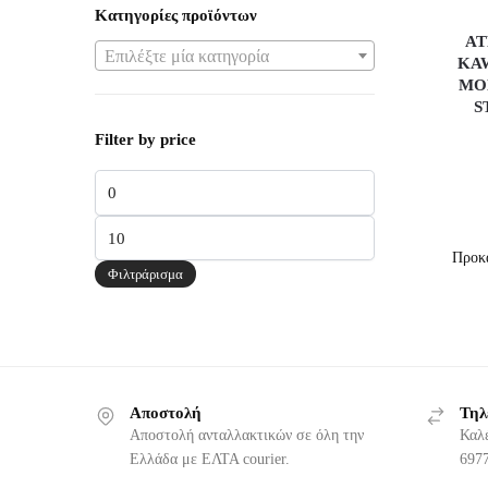
Κατηγορίες προϊόντων
ΑΤ
Επιλέξτε μία κατηγορία
KAW
MOD
S
Filter by price
Ελάχιστη
τιμή
Μέγιστη
τιμή
Φιλτράρισμα
Αποστολή
Τηλ
Αποστολή ανταλλακτικών σε όλη την
Καλ
Ελλάδα με ΕΛΤΑ courier.
6977