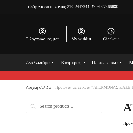
Skip
Skip
Τηλέφωνα επικοινωνιας
210-2447344 & 6977366080
to
to
navigation
content
O λογαριασμός μου
My wishlist
Checkout
Αναλλώσιμα
Κινητήρας
Περιφερειακά
Μ
Αρχική σελίδα
/
Προϊόντα με ετικέτα “ΑΤΕΡΜΟΝΑΣ KAZE-
Αναζήτηση
Α
για: