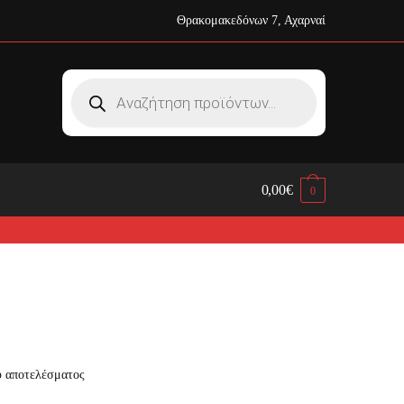
Θρακομακεδόνων 7, Αχαρναί
Products
search
0,00
€
0
ύ αποτελέσματος