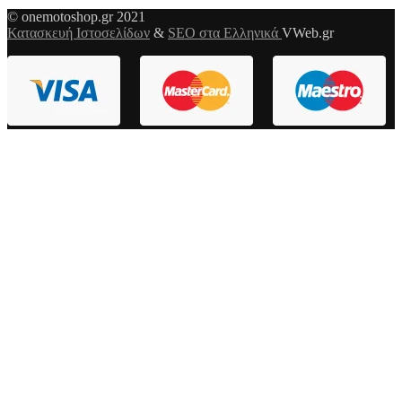
© onemotoshop.gr 2021
Κατασκευή Ιστοσελίδων
&
SEO στα Ελληνικά
VWeb.gr