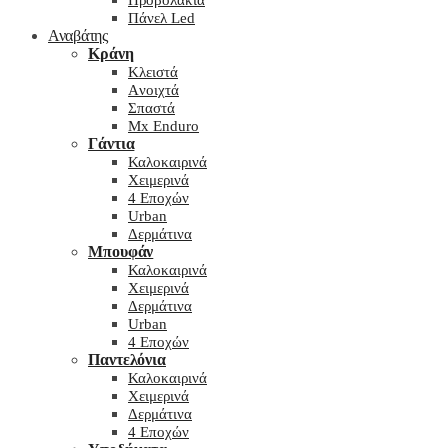
Προβολάκια
Πάνελ Led
Αναβάτης
Κράνη
Kλειστά
Aνοιχτά
Σπαστά
Mx Enduro
Γάντια
Καλοκαιρινά
Χειμερινά
4 Εποχών
Urban
Δερμάτινα
Μπουφάν
Καλοκαιρινά
Χειμερινά
Δερμάτινα
Urban
4 Εποχών
Παντελόνια
Καλοκαιρινά
Χειμερινά
Δερμάτινα
4 Εποχών