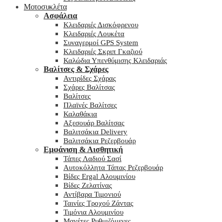
Μοτοσυκλέτα
Ασφάλεια
Κλειδαριές Δισκόφρενου
Κλειδαριές Λουκέτα
Συναγερμοί GPS System
Κλειδαριές Σκριπ Γκαζιού
Καλώδια Υπενθύμισης Κλειδαριάς
Βαλίτσες & Σχάρες
Αντιρίδες Σχάρας
Σχάρες Βαλίτσας
Βαλίτσες
Πλαϊνές Βαλίτσες
Καλαθάκια
Αξεσουάρ Βαλίτσας
Βαλιτσάκια Delivery
Βαλιτσάκια Ρεζερβουάρ
Εμφάνιση & Αισθητική
Τάπες Λαδιού Σασί
Αυτοκόλλητα Τάπας Ρεζερβουάρ
Βίδες Ergal Αλουμινίου
Βίδες Ζελατίνας
Αντίβαρα Τιμονιού
Ταινίες Τροχού Ζάντας
Τιμόνια Αλουμινίου
Μανέτες Ρυθμιζόμενες