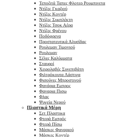
Τεποζιτά Ταπες Φλοτερ Ρουμπινετα
Ντίζες Γκαζιού
Ντίζες Κοντέρ
Ντίζες Συμπλέκτη
Ντίζες Τσοκ Αέρα
Ντίζες Φρένου
Ποδόφρενα
Προστατευτικά Αλυσίδας
Ρουλεμαν Τιμονιού
Ρουλεμαν
Σέλες Καλύμματα
Σταυροί
Χειρολαβές Συνεπιβάτη
Φιλτρόκουτα Λάστιχα
Φισούνες Μπροστινού
Φανάρια Εμπρος
Φαναρια Πισω
Φλας
Ψυγεία Νερού
Πλαστικά Μέρη
Σετ Πλαστικα
Φτερά Εμπρός
Φτερά Πίσω
Μάσκες Φαναριού
Μάσκες Κοντέρ