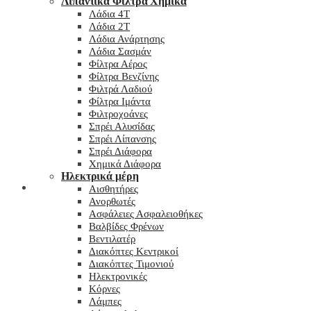
Λιπαντικά Φίλτρα Χημικά
Λάδια 4T
Λάδια 2T
Λάδια Ανάρτησης
Λάδια Σασμάν
Φίλτρα Αέρος
Φίλτρα Βενζίνης
Φιλτρά Λαδιού
Φίλτρα Ιμάντα
Φιλτροχοάνες
Σπρέι Αλυσίδας
Σπρέι Λίπανσης
Σπρέι Διάφορα
Χημικά Διάφορα
Hλεκτρικά μέρη
Checkout
Αισθητήρες
Ανορθωτές
Ασφάλειες Ασφαλειοθήκες
Βαλβίδες Φρένων
Βεντιλατέρ
Διακόπτες Κεντρικοί
Διακόπτες Τιμονιού
Ηλεκτρονικές
Κόρνες
Λάμπες