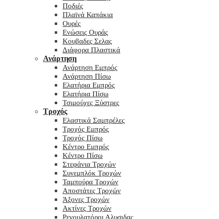
Ποδιές
Πλαϊνά Καπάκια
Ουρές
Ενώσεις Ουράς
Κουβαδες Σελας
Διάφορα Πλαστικά
Ανάρτηση
Ανάρτηση Εμπρός
Ανάρτηση Πίσω
Ελατήρια Εμπρός
Ελατήρια Πίσω
Τσιμούχες Ξύστρες
Τροχός
Ελαστικά Σαμπρέλες
Τροχός Εμπρός
Τροχός Πίσω
Κέντρο Εμπρός
Κέντρο Πίσω
Στεφάνια Τροχών
Συνεμπλόκ Τροχών
Ταμπούρα Τροχών
Αποστάτες Τροχών
Άξονες Τροχών
Ακτίνες Τροχών
Ρεγουλατόροι Αλυσιδας