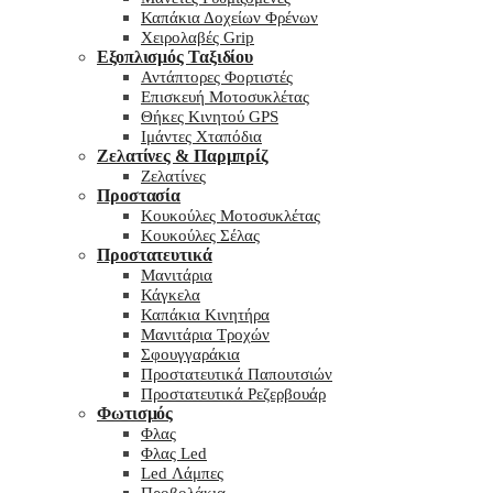
Καπάκια Δοχείων Φρένων
Χειρολαβές Grip
Εξοπλισμός Ταξιδίου
Αντάπτορες Φορτιστές
Επισκευή Μοτοσυκλέτας
Θήκες Κινητού GPS
Ιμάντες Χταπόδια
Ζελατίνες & Παρμπρίζ
Ζελατίνες
Προστασία
Κουκούλες Μοτοσυκλέτας
Κουκούλες Σέλας
Προστατευτικά
Μανιτάρια
Κάγκελα
Καπάκια Κινητήρα
Μανιτάρια Τροχών
Σφουγγαράκια
Προστατευτικά Παπουτσιών
Προστατευτικά Ρεζερβουάρ
Φωτισμός
Φλας
Φλας Led
Led Λάμπες