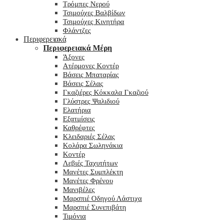
Τρόμπες Νερού
Τσιμούχες Βαλβίδων
Τσιμούχες Κινητήρα
Φλάντζες
Περιφερειακά
Περιφερειακά Μέρη
Άξονες
Ατέρμονες Κοντέρ
Βάσεις Μπαταρίας
Βάσεις Σέλας
Γκαζιέρες Κόκκαλα Γκαζιού
Γλύστρες Ψαλιδιού
Ελατήρια
Εξατμίσεις
Καθρέφτες
Κλειδαριές Σέλας
Κολάρα Σωληνάκια
Κοντέρ
Λεβιές Ταχυτήτων
Μανέτες Συμπλέκτη
Μανέτες Φρένου
Μανιβέλες
Μαρσπιέ Οδηγού Λάστιχα
Μαρσπιέ Συνεπιβάτη
Τιμόνια