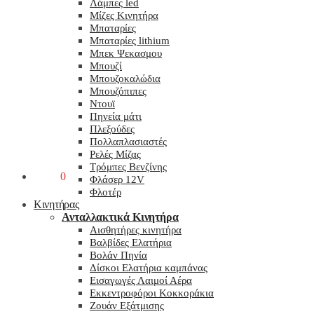
Λάμπες led
Μίζες Κινητήρα
Μπαταρίες
Μπαταρίες lithium
Μπεκ Ψεκασμου
Μπουζί
Μπουζοκαλώδια
Μπουζόπιπες
Ντουϊ
Πηνεία μάτι
Πλεξούδες
Πολλαπλασιαστές
Ρελές Μίζας
Τρόμπες Βενζίνης
0,00
€
0
Φλάσερ 12V
Φλοτέρ
Κινητήρας
Ανταλλακτικά Κινητήρα
Αισθητήρες κινητήρα
Βαλβίδες Ελατήρια
Βολάν Πηνία
Δίσκοι Ελατήρια καμπάνας
Εισαγωγές Λαιμοί Αέρα
Εκκεντροφόροι Κοκκοράκια
Ζουάν Εξάτμισης