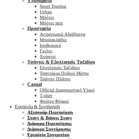
Υποδήματα
Sport Touring
Urban
Μπότες
Μπότες mix
Προστασία
Αντιανεμικά Αδιάβροχα
Μπαλακλάβες
Ισοθερμικά
Γκέτες
Χούφτες
Τσάντες & Εξοπλισμός Ταξιδίου
Εξοπλισμός Ταξιδίου
Τσαντάκια Ποδιού Μέσης
Τσάντες Πλάτης
Casual
Official Διαφημιστικό Υλικό
T-shirt
Φούτερ Φόρμες
Εργαλεία & Συντήρηση
Αξεσουάρ-Περιποίηση
Σταντ & Βάσεις Σταντ
Διάφορα Περιποίησης
Διάφορα Συντήρησης
Εργαλεία Συνεργείου