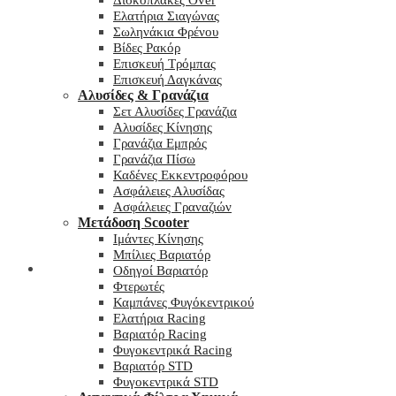
Δισκόπλακες Over
Ελατήρια Σιαγώνας
Σωληνάκια Φρένου
Βίδες Ρακόρ
Επισκευή Τρόμπας
Επισκευή Δαγκάνας
Αλυσίδες & Γρανάζια
Σετ Αλυσίδες Γρανάζια
Αλυσίδες Κίνησης
Γρανάζια Εμπρός
Γρανάζια Πίσω
Καδένες Εκκεντροφόρου
Ασφάλειες Αλυσίδας
Ασφάλειες Γραναζιών
Μετάδοση Scooter
Ιμάντες Κίνησης
Μπίλιες Βαριατόρ
My wishlist
Οδηγοί Βαριατόρ
Φτερωτές
Καμπάνες Φυγόκεντρικού
Ελατήρια Racing
Βαριατόρ Racing
Φυγοκεντρικά Racing
Βαριατόρ STD
Φυγοκεντρικά STD