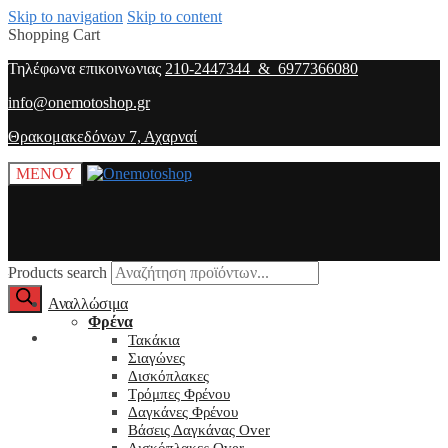
Skip to navigation
Skip to content
Shopping Cart
Τηλέφωνα επικοινωνιας
210-2447344 & 6977366080
info@onemotoshop.gr
Θρακομακεδόνων 7, Αχαρναί
ΜΕΝΟΥ
Products search
Αναλλώσιμα
Φρένα
O λογαριασμός μου
Τακάκια
Σιαγώνες
Δισκόπλακες
Τρόμπες Φρένου
Δαγκάνες Φρένου
Βάσεις Δαγκάνας Over