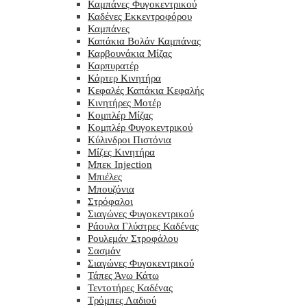
Καμπάνες Φυγοκεντρικού
Καδένες Εκκεντροφόρου
Καμπάνες
Καπάκια Βολάν Καμπάνας
Καρβουνάκια Μίζας
Καρπυρατέρ
Κάρτερ Κινητήρα
Κεφαλές Καπάκια Κεφαλής
Κινητήρες Μοτέρ
Κομπλέρ Μίζας
Κομπλέρ Φυγοκεντρικού
Κύλινδροι Πιστόνια
Μίζες Κινητήρα
Μπεκ Injection
Μπιέλες
Μπουζόνια
Στρόφαλοι
Σιαγώνες Φυγοκεντρικού
Ράουλα Γλύστρες Καδένας
Ρουλεμάν Στροφάλου
Σασμάν
Σιαγώνες Φυγοκεντρικού
Τάπες Άνω Κάτω
Τεντοτήρες Καδένας
Τρόμπες Λαδιού