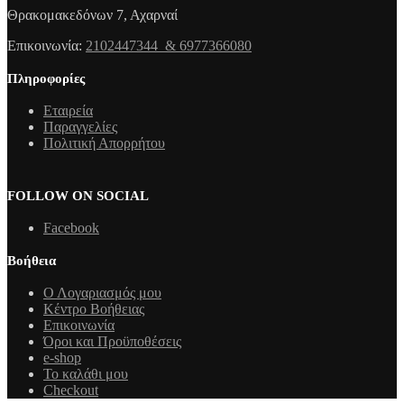
Θρακομακεδόνων 7, Αχαρναί
Επικοινωνία:
2102447344 & 6977366080
Πληροφορίες
Εταιρεία
Παραγγελίες
Πολιτική Απορρήτου
FOLLOW ON SOCIAL
Facebook
Βοήθεια
Ο Λογαριασμός μου
Κέντρο Βοήθειας
Επικοινωνία
Όροι και Προϋποθέσεις
e-shop
Το καλάθι μου
Checkout