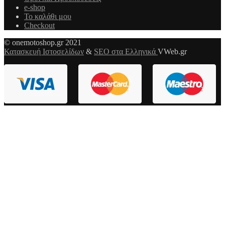
e-shop
Το καλάθι μου
Checkout
© onemotoshop.gr 2021
Κατασκευή Ιστοσελίδων
&
SEO στα Ελληνικά
VWeb.gr