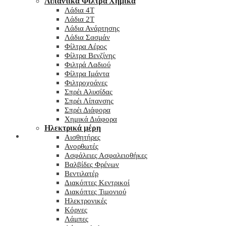
Λιπαντικά Φίλτρα Χημικά
Λάδια 4T
Λάδια 2T
Λάδια Ανάρτησης
Λάδια Σασμάν
Φίλτρα Αέρος
Φίλτρα Βενζίνης
Φιλτρά Λαδιού
Φίλτρα Ιμάντα
Φιλτροχοάνες
Σπρέι Αλυσίδας
Σπρέι Λίπανσης
Σπρέι Διάφορα
Χημικά Διάφορα
Hλεκτρικά μέρη
Checkout
Αισθητήρες
Ανορθωτές
Ασφάλειες Ασφαλειοθήκες
Βαλβίδες Φρένων
Βεντιλατέρ
Διακόπτες Κεντρικοί
Διακόπτες Τιμονιού
Ηλεκτρονικές
Κόρνες
Λάμπες