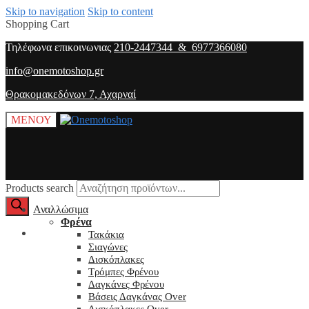
Skip to navigation
Skip to content
Shopping Cart
Τηλέφωνα επικοινωνιας
210-2447344 & 6977366080
info@onemotoshop.gr
Θρακομακεδόνων 7, Αχαρναί
ΜΕΝΟΥ
Products search
Αναλλώσιμα
Φρένα
O λογαριασμός μου
Τακάκια
Σιαγώνες
Δισκόπλακες
Τρόμπες Φρένου
Δαγκάνες Φρένου
Βάσεις Δαγκάνας Over