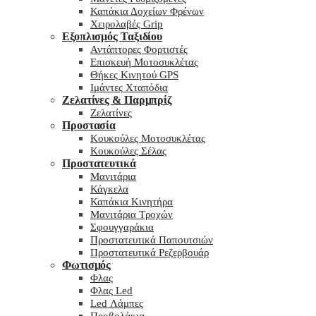
Καπάκια Δοχείων Φρένων
Χειρολαβές Grip
Εξοπλισμός Ταξιδίου
Αντάπτορες Φορτιστές
Επισκευή Μοτοσυκλέτας
Θήκες Κινητού GPS
Ιμάντες Χταπόδια
Ζελατίνες & Παρμπρίζ
Ζελατίνες
Προστασία
Κουκούλες Μοτοσυκλέτας
Κουκούλες Σέλας
Προστατευτικά
Μανιτάρια
Κάγκελα
Καπάκια Κινητήρα
Μανιτάρια Τροχών
Σφουγγαράκια
Προστατευτικά Παπουτσιών
Προστατευτικά Ρεζερβουάρ
Φωτισμός
Φλας
Φλας Led
Led Λάμπες