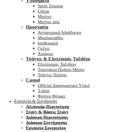
Υποδήματα
Sport Touring
Urban
Μπότες
Μπότες mix
Προστασία
Αντιανεμικά Αδιάβροχα
Μπαλακλάβες
Ισοθερμικά
Γκέτες
Χούφτες
Τσάντες & Εξοπλισμός Ταξιδίου
Εξοπλισμός Ταξιδίου
Τσαντάκια Ποδιού Μέσης
Τσάντες Πλάτης
Casual
Official Διαφημιστικό Υλικό
T-shirt
Φούτερ Φόρμες
Εργαλεία & Συντήρηση
Αξεσουάρ-Περιποίηση
Σταντ & Βάσεις Σταντ
Διάφορα Περιποίησης
Διάφορα Συντήρησης
Εργαλεία Συνεργείου