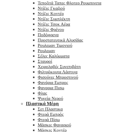
Τεποζιτά Ταπες Φλοτερ Ρουμπινετα
Ντίζες Γκαζιού
Ντίζες Κοντέρ
Ντίζες Συμπλέκτη
Ντίζες Τσοκ Αέρα
Ντίζες Φρένου
Ποδόφρενα
Προστατευτικά Αλυσίδας
Ρουλεμαν Τιμονιού
Ρουλεμαν
Σέλες Καλύμματα
Σταυροί
Χειρολαβές Συνεπιβάτη
Φιλτρόκουτα Λάστιχα
Φισούνες Μπροστινού
Φανάρια Εμπρος
Φαναρια Πισω
Φλας
Ψυγεία Νερού
Πλαστικά Μέρη
Σετ Πλαστικα
Φτερά Εμπρός
Φτερά Πίσω
Μάσκες Φαναριού
Μάσκες Κοντέρ