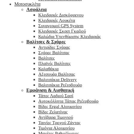
Μοτοσυκλέτα
Ασφάλεια
Κλειδαριές Δισκόφρενου
Κλειδαριές Λουκέτα
Συναγερμοί GPS System
Κλειδαριές Σκριπ Γκαζιού
Καλώδια Υπενθύμισης Κλειδαριάς
Βαλίτσες & Σχάρες
Αντιρίδες Σχάρας
Σχάρες Βαλίτσας
Βαλίτσες
Πλαϊνές Βαλίτσες
Καλαθάκια
Αξεσουάρ Βαλίτσας
Βαλιτσάκια Delivery
Βαλιτσάκια Ρεζερβουάρ
Εμφάνιση & Αισθητική
Τάπες Λαδιού Σασί
Αυτοκόλλητα Τάπας Ρεζερβουάρ
Βίδες Ergal Αλουμινίου
Βίδες Ζελατίνας
Αντίβαρα Τιμονιού
Ταινίες Τροχού Ζάντας
Τιμόνια Αλουμινίου
Μανέτες Ρυθμιζόμενες