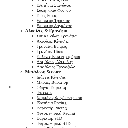
Δισκόπλακες Over
Ελατήρια Σιαγώνας
Σωληνάκια Φρένου
Βίδες Ρακόρ
Επισκευή Τρόμπας
Επισκευή Δαγκάνας
Αλυσίδες & Γρανάζια
Σετ Αλυσίδες Γρανάζια
Αλυσίδες Κίνησης
Γρανάζια Εμπρός
Γρανάζια Πίσω
Καδένες Εκκεντροφόρου
Ασφάλειες Αλυσίδας
Ασφάλειες Γραναζιών
Μετάδοση Scooter
Ιμάντες Κίνησης
Μπίλιες Βαριατόρ
My wishlist
Οδηγοί Βαριατόρ
Φτερωτές
Καμπάνες Φυγόκεντρικού
Ελατήρια Racing
Βαριατόρ Racing
Φυγοκεντρικά Racing
Βαριατόρ STD
Φυγοκεντρικά STD