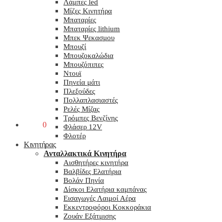
Λάμπες led
Μίζες Κινητήρα
Μπαταρίες
Μπαταρίες lithium
Μπεκ Ψεκασμου
Μπουζί
Μπουζοκαλώδια
Μπουζόπιπες
Ντουϊ
Πηνεία μάτι
Πλεξούδες
Πολλαπλασιαστές
Ρελές Μίζας
Τρόμπες Βενζίνης
0,00
€
0
Φλάσερ 12V
Φλοτέρ
Κινητήρας
Ανταλλακτικά Κινητήρα
Αισθητήρες κινητήρα
Βαλβίδες Ελατήρια
Βολάν Πηνία
Δίσκοι Ελατήρια καμπάνας
Εισαγωγές Λαιμοί Αέρα
Εκκεντροφόροι Κοκκοράκια
Ζουάν Εξάτμισης