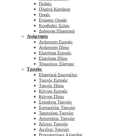
Ποδιές
Πλαϊνά Καπάκια
Ουρές
Ενώσεις Ουράς
Κουβαδες Σελας
Διάφορα Πλαστικά
Ανάρτηση
Ανάρτηση Εμπρός
Ανάρτηση Πίσω
Ελατήρια Εμπρός
Ελατήρια Πίσω
Τσιμούχες Ξύστρες
Τροχός
Ελαστικά Σαμπρέλες
Τροχός Εμπρός
Τροχός Πίσω
Κέντρο Εμπρός
Κέντρο Πίσω
Στεφάνια Τροχών
Συνεμπλόκ Τροχών
Ταμπούρα Τροχών
Αποστάτες Τροχών
Άξονες Τροχών
Ακτίνες Τροχών
Ρεγουλατόροι Αλυσιδας