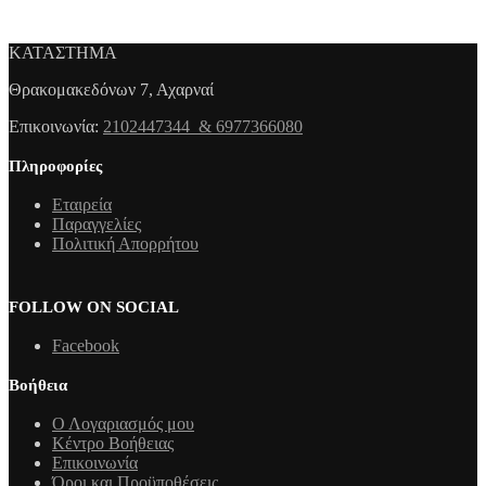
ΚΑΤΑΣΤΗΜΑ
Θρακομακεδόνων 7, Αχαρναί
Επικοινωνία:
2102447344 & 6977366080
Πληροφορίες
Εταιρεία
Παραγγελίες
Πολιτική Απορρήτου
FOLLOW ON SOCIAL
Facebook
Βοήθεια
Ο Λογαριασμός μου
Κέντρο Βοήθειας
Επικοινωνία
Όροι και Προϋποθέσεις