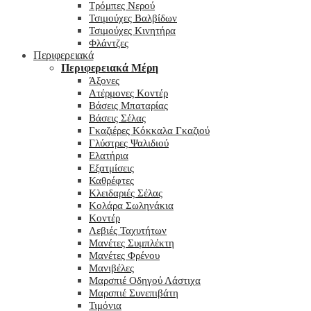
Τρόμπες Νερού
Τσιμούχες Βαλβίδων
Τσιμούχες Κινητήρα
Φλάντζες
Περιφερειακά
Περιφερειακά Μέρη
Άξονες
Ατέρμονες Κοντέρ
Βάσεις Μπαταρίας
Βάσεις Σέλας
Γκαζιέρες Κόκκαλα Γκαζιού
Γλύστρες Ψαλιδιού
Ελατήρια
Εξατμίσεις
Καθρέφτες
Κλειδαριές Σέλας
Κολάρα Σωληνάκια
Κοντέρ
Λεβιές Ταχυτήτων
Μανέτες Συμπλέκτη
Μανέτες Φρένου
Μανιβέλες
Μαρσπιέ Οδηγού Λάστιχα
Μαρσπιέ Συνεπιβάτη
Τιμόνια