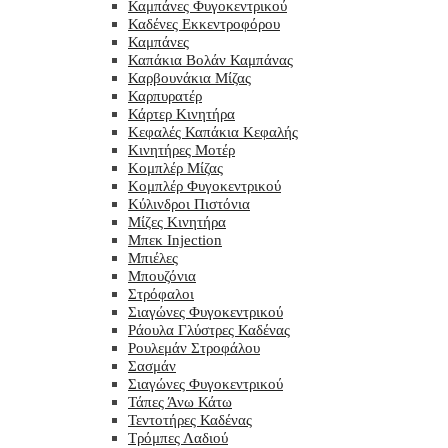
Καμπάνες Φυγοκεντρικού
Καδένες Εκκεντροφόρου
Καμπάνες
Καπάκια Βολάν Καμπάνας
Καρβουνάκια Μίζας
Καρπυρατέρ
Κάρτερ Κινητήρα
Κεφαλές Καπάκια Κεφαλής
Κινητήρες Μοτέρ
Κομπλέρ Μίζας
Κομπλέρ Φυγοκεντρικού
Κύλινδροι Πιστόνια
Μίζες Κινητήρα
Μπεκ Injection
Μπιέλες
Μπουζόνια
Στρόφαλοι
Σιαγώνες Φυγοκεντρικού
Ράουλα Γλύστρες Καδένας
Ρουλεμάν Στροφάλου
Σασμάν
Σιαγώνες Φυγοκεντρικού
Τάπες Άνω Κάτω
Τεντοτήρες Καδένας
Τρόμπες Λαδιού