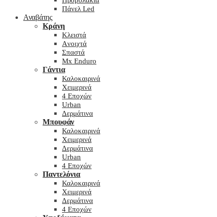
Προβολάκια
Πάνελ Led
Αναβάτης
Κράνη
Kλειστά
Aνοιχτά
Σπαστά
Mx Enduro
Γάντια
Καλοκαιρινά
Χειμερινά
4 Εποχών
Urban
Δερμάτινα
Μπουφάν
Καλοκαιρινά
Χειμερινά
Δερμάτινα
Urban
4 Εποχών
Παντελόνια
Καλοκαιρινά
Χειμερινά
Δερμάτινα
4 Εποχών