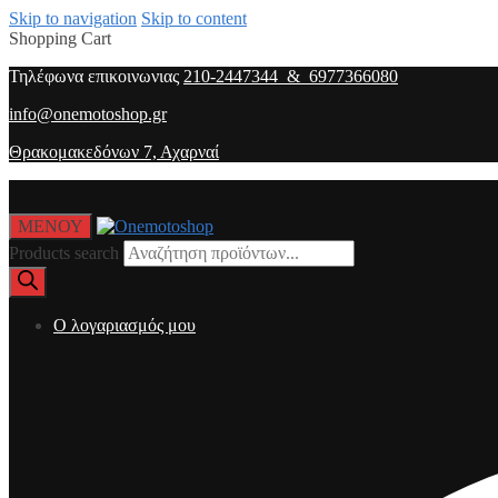
Skip to navigation
Skip to content
Shopping Cart
Τηλέφωνα επικοινωνιας
210-2447344 & 6977366080
info@onemotoshop.gr
Θρακομακεδόνων 7, Αχαρναί
ΜΕΝΟΥ
Products search
O λογαριασμός μου