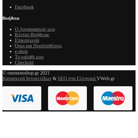
Facebook
Βοήθεια
Ο Λογαριασμός μου
Κέντρο Βοήθειας
Επικοινωνία
Όροι και Προϋποθέσεις
e-shop
Το καλάθι μου
Checkout
© onemotoshop.gr 2021
Κατασκευή Ιστοσελίδων
&
SEO στα Ελληνικά
VWeb.gr