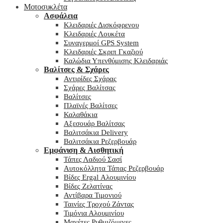
Μοτοσυκλέτα
Ασφάλεια
Κλειδαριές Δισκόφρενου
Κλειδαριές Λουκέτα
Συναγερμοί GPS System
Κλειδαριές Σκριπ Γκαζιού
Καλώδια Υπενθύμισης Κλειδαριάς
Βαλίτσες & Σχάρες
Αντιρίδες Σχάρας
Σχάρες Βαλίτσας
Βαλίτσες
Πλαϊνές Βαλίτσες
Καλαθάκια
Αξεσουάρ Βαλίτσας
Βαλιτσάκια Delivery
Βαλιτσάκια Ρεζερβουάρ
Εμφάνιση & Αισθητική
Τάπες Λαδιού Σασί
Αυτοκόλλητα Τάπας Ρεζερβουάρ
Βίδες Ergal Αλουμινίου
Βίδες Ζελατίνας
Αντίβαρα Τιμονιού
Ταινίες Τροχού Ζάντας
Τιμόνια Αλουμινίου
Μανέτες Ρυθμιζόμενες