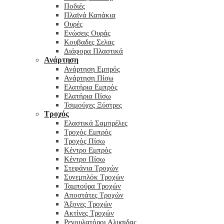
Ποδιές
Πλαϊνά Καπάκια
Ουρές
Ενώσεις Ουράς
Κουβαδες Σελας
Διάφορα Πλαστικά
Ανάρτηση
Ανάρτηση Εμπρός
Ανάρτηση Πίσω
Ελατήρια Εμπρός
Ελατήρια Πίσω
Τσιμούχες Ξύστρες
Τροχός
Ελαστικά Σαμπρέλες
Τροχός Εμπρός
Τροχός Πίσω
Κέντρο Εμπρός
Κέντρο Πίσω
Στεφάνια Τροχών
Συνεμπλόκ Τροχών
Ταμπούρα Τροχών
Αποστάτες Τροχών
Άξονες Τροχών
Ακτίνες Τροχών
Ρεγουλατόροι Αλυσιδας