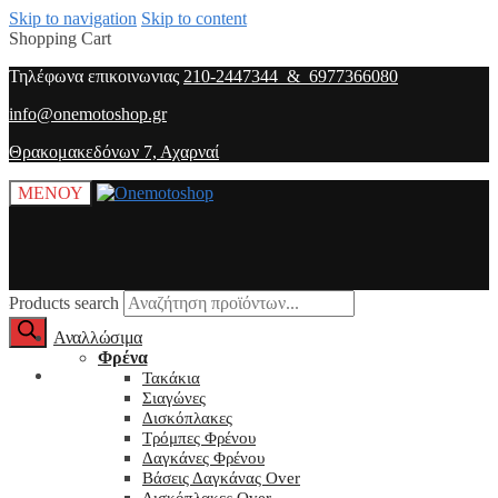
Skip to navigation
Skip to content
Shopping Cart
Τηλέφωνα επικοινωνιας
210-2447344 & 6977366080
info@onemotoshop.gr
Θρακομακεδόνων 7, Αχαρναί
ΜΕΝΟΥ
Products search
Αναλλώσιμα
Φρένα
O λογαριασμός μου
Τακάκια
Σιαγώνες
Δισκόπλακες
Τρόμπες Φρένου
Δαγκάνες Φρένου
Βάσεις Δαγκάνας Over