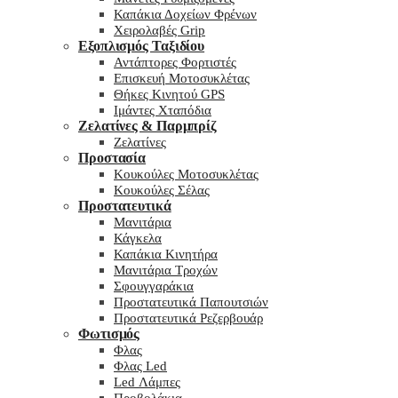
Καπάκια Δοχείων Φρένων
Χειρολαβές Grip
Εξοπλισμός Ταξιδίου
Αντάπτορες Φορτιστές
Επισκευή Μοτοσυκλέτας
Θήκες Κινητού GPS
Ιμάντες Χταπόδια
Ζελατίνες & Παρμπρίζ
Ζελατίνες
Προστασία
Κουκούλες Μοτοσυκλέτας
Κουκούλες Σέλας
Προστατευτικά
Μανιτάρια
Κάγκελα
Καπάκια Κινητήρα
Μανιτάρια Τροχών
Σφουγγαράκια
Προστατευτικά Παπουτσιών
Προστατευτικά Ρεζερβουάρ
Φωτισμός
Φλας
Φλας Led
Led Λάμπες