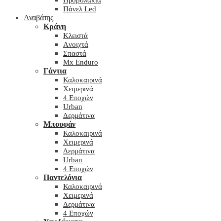
Προβολάκια
Πάνελ Led
Αναβάτης
Κράνη
Kλειστά
Aνοιχτά
Σπαστά
Mx Enduro
Γάντια
Καλοκαιρινά
Χειμερινά
4 Εποχών
Urban
Δερμάτινα
Μπουφάν
Καλοκαιρινά
Χειμερινά
Δερμάτινα
Urban
4 Εποχών
Παντελόνια
Καλοκαιρινά
Χειμερινά
Δερμάτινα
4 Εποχών