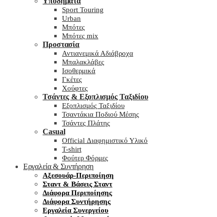
Υποδήματα
Sport Touring
Urban
Μπότες
Μπότες mix
Προστασία
Αντιανεμικά Αδιάβροχα
Μπαλακλάβες
Ισοθερμικά
Γκέτες
Χούφτες
Τσάντες & Εξοπλισμός Ταξιδίου
Εξοπλισμός Ταξιδίου
Τσαντάκια Ποδιού Μέσης
Τσάντες Πλάτης
Casual
Official Διαφημιστικό Υλικό
T-shirt
Φούτερ Φόρμες
Εργαλεία & Συντήρηση
Αξεσουάρ-Περιποίηση
Σταντ & Βάσεις Σταντ
Διάφορα Περιποίησης
Διάφορα Συντήρησης
Εργαλεία Συνεργείου