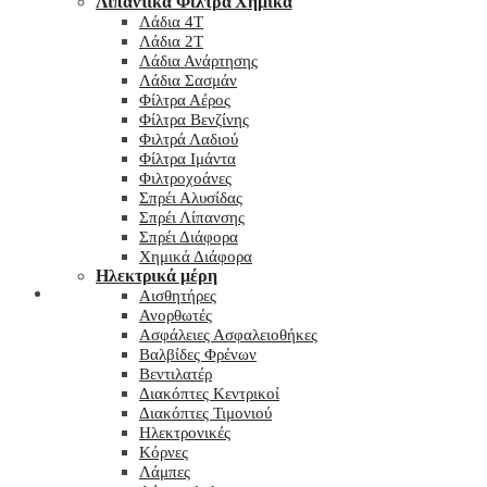
Λιπαντικά Φίλτρα Χημικά
Λάδια 4T
Λάδια 2T
Λάδια Ανάρτησης
Λάδια Σασμάν
Φίλτρα Αέρος
Φίλτρα Βενζίνης
Φιλτρά Λαδιού
Φίλτρα Ιμάντα
Φιλτροχοάνες
Σπρέι Αλυσίδας
Σπρέι Λίπανσης
Σπρέι Διάφορα
Χημικά Διάφορα
Hλεκτρικά μέρη
Checkout
Αισθητήρες
Ανορθωτές
Ασφάλειες Ασφαλειοθήκες
Βαλβίδες Φρένων
Βεντιλατέρ
Διακόπτες Κεντρικοί
Διακόπτες Τιμονιού
Ηλεκτρονικές
Κόρνες
Λάμπες