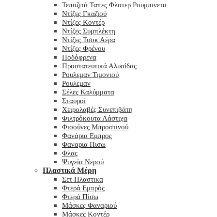
Τεποζιτά Ταπες Φλοτερ Ρουμπινετα
Ντίζες Γκαζιού
Ντίζες Κοντέρ
Ντίζες Συμπλέκτη
Ντίζες Τσοκ Αέρα
Ντίζες Φρένου
Ποδόφρενα
Προστατευτικά Αλυσίδας
Ρουλεμαν Τιμονιού
Ρουλεμαν
Σέλες Καλύμματα
Σταυροί
Χειρολαβές Συνεπιβάτη
Φιλτρόκουτα Λάστιχα
Φισούνες Μπροστινού
Φανάρια Εμπρος
Φαναρια Πισω
Φλας
Ψυγεία Νερού
Πλαστικά Μέρη
Σετ Πλαστικα
Φτερά Εμπρός
Φτερά Πίσω
Μάσκες Φαναριού
Μάσκες Κοντέρ