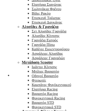
Δισκόπλακες Over
Ελατήρια Σιαγώνας
Σωληνάκια Φρένου
Βίδες Ρακόρ
Επισκευή Τρόμπας
Επισκευή Δαγκάνας
Αλυσίδες & Γρανάζια
Σετ Αλυσίδες Γρανάζια
Αλυσίδες Κίνησης
Γρανάζια Εμπρός
Γρανάζια Πίσω
Καδένες Εκκεντροφόρου
Ασφάλειες Αλυσίδας
Ασφάλειες Γραναζιών
Μετάδοση Scooter
Ιμάντες Κίνησης
Μπίλιες Βαριατόρ
My wishlist
Οδηγοί Βαριατόρ
Φτερωτές
Καμπάνες Φυγόκεντρικού
Ελατήρια Racing
Βαριατόρ Racing
Φυγοκεντρικά Racing
Βαριατόρ STD
Φυγοκεντρικά STD