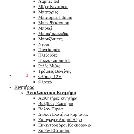
Λάμπες led
Μίζες Κινητήρα
Μπαταρίες
Μπαταρίες lithium
Μπεκ Ψεκασμου
Μπουζί
Μπουζοκαλώδια
Μπουζόπιπες
Ντουϊ
Πηνεία μάτι
Πλεξούδες
Πολλαπλασιαστές
Ρελές Μίζας
Τρόμπες Βενζίνης
0,00
€
0
Φλάσερ 12V
Φλοτέρ
Κινητήρας
Ανταλλακτικά Κινητήρα
Αισθητήρες κινητήρα
Βαλβίδες Ελατήρια
Βολάν Πηνία
Δίσκοι Ελατήρια καμπάνας
Εισαγωγές Λαιμοί Αέρα
Εκκεντροφόροι Κοκκοράκια
Ζουάν Εξάτμισης