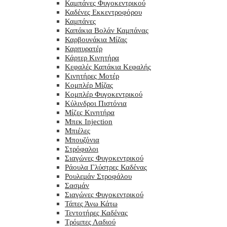
Καμπάνες Φυγοκεντρικού
Καδένες Εκκεντροφόρου
Καμπάνες
Καπάκια Βολάν Καμπάνας
Καρβουνάκια Μίζας
Καρπυρατέρ
Κάρτερ Κινητήρα
Κεφαλές Καπάκια Κεφαλής
Κινητήρες Μοτέρ
Κομπλέρ Μίζας
Κομπλέρ Φυγοκεντρικού
Κύλινδροι Πιστόνια
Μίζες Κινητήρα
Μπεκ Injection
Μπιέλες
Μπουζόνια
Στρόφαλοι
Σιαγώνες Φυγοκεντρικού
Ράουλα Γλύστρες Καδένας
Ρουλεμάν Στροφάλου
Σασμάν
Σιαγώνες Φυγοκεντρικού
Τάπες Άνω Κάτω
Τεντοτήρες Καδένας
Τρόμπες Λαδιού