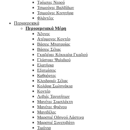
Τρόμπες Νερού
Τσιμούχες Βαλβίδων
Τσιμούχες Κινητήρα
Φλάντζες
Περιφερειακά
Περιφερειακά Μέρη
Άξονες
Ατέρμονες Κοντέρ
Βάσεις Μπαταρίας
Βάσεις Σέλας
Γκαζιέρες Κόκκαλα Γκαζιού
Γλύστρες Ψαλιδιού
Ελατήρια
Εξατμίσεις
Καθρέφτες
Κλειδαριές Σέλας
Κολάρα Σωληνάκια
Κοντέρ
Λεβιές Ταχυτήτων
Μανέτες Συμπλέκτη
Μανέτες Φρένου
Μανιβέλες
Μαρσπιέ Οδηγού Λάστιχα
Μαρσπιέ Συνεπιβάτη
Τιμόνια