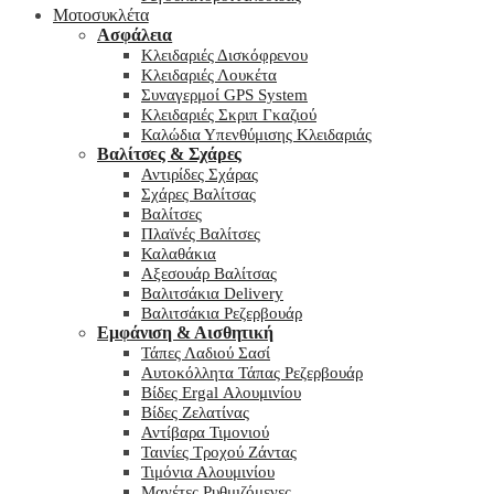
Μοτοσυκλέτα
Ασφάλεια
Κλειδαριές Δισκόφρενου
Κλειδαριές Λουκέτα
Συναγερμοί GPS System
Κλειδαριές Σκριπ Γκαζιού
Καλώδια Υπενθύμισης Κλειδαριάς
Βαλίτσες & Σχάρες
Αντιρίδες Σχάρας
Σχάρες Βαλίτσας
Βαλίτσες
Πλαϊνές Βαλίτσες
Καλαθάκια
Αξεσουάρ Βαλίτσας
Βαλιτσάκια Delivery
Βαλιτσάκια Ρεζερβουάρ
Εμφάνιση & Αισθητική
Τάπες Λαδιού Σασί
Αυτοκόλλητα Τάπας Ρεζερβουάρ
Βίδες Ergal Αλουμινίου
Βίδες Ζελατίνας
Αντίβαρα Τιμονιού
Ταινίες Τροχού Ζάντας
Τιμόνια Αλουμινίου
Μανέτες Ρυθμιζόμενες