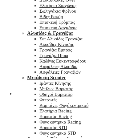
Δισκόπλακες Over
Ελατήρια Σιαγώνας
Σωληνάκια Φρένου
Βίδες Ρακόρ
Επισκευή Τρόμπας
Επισκευή Δαγκάνας
Αλυσίδες & Γρανάζια
Σετ Αλυσίδες Γρανάζια
Αλυσίδες Κίνησης
Γρανάζια Εμπρός
Γρανάζια Πίσω
Καδένες Εκκεντροφόρου
Ασφάλειες Αλυσίδας
Ασφάλειες Γραναζιών
Μετάδοση Scooter
Ιμάντες Κίνησης
Μπίλιες Βαριατόρ
My wishlist
Οδηγοί Βαριατόρ
Φτερωτές
Καμπάνες Φυγόκεντρικού
Ελατήρια Racing
Βαριατόρ Racing
Φυγοκεντρικά Racing
Βαριατόρ STD
Φυγοκεντρικά STD