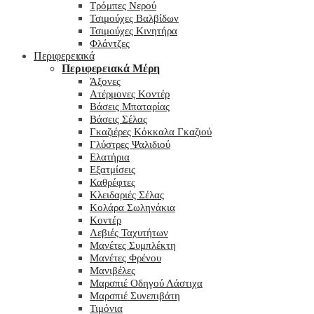
Τρόμπες Νερού
Τσιμούχες Βαλβίδων
Τσιμούχες Κινητήρα
Φλάντζες
Περιφερειακά
Περιφερειακά Μέρη
Άξονες
Ατέρμονες Κοντέρ
Βάσεις Μπαταρίας
Βάσεις Σέλας
Γκαζιέρες Κόκκαλα Γκαζιού
Γλύστρες Ψαλιδιού
Ελατήρια
Εξατμίσεις
Καθρέφτες
Κλειδαριές Σέλας
Κολάρα Σωληνάκια
Κοντέρ
Λεβιές Ταχυτήτων
Μανέτες Συμπλέκτη
Μανέτες Φρένου
Μανιβέλες
Μαρσπιέ Οδηγού Λάστιχα
Μαρσπιέ Συνεπιβάτη
Τιμόνια