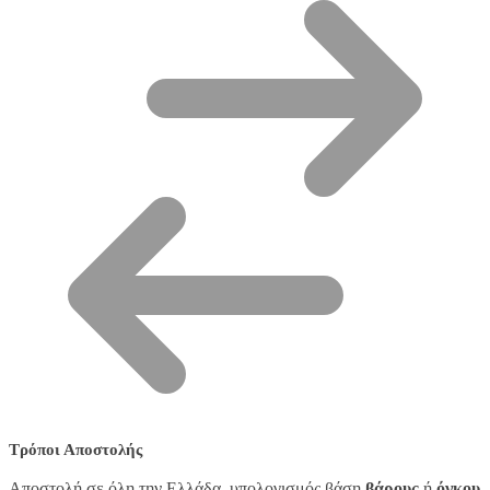
Τρόποι Αποστολής
Αποστολή σε όλη την Ελλάδα, υπολογισμός βάση
βάρους
ή
όγκου