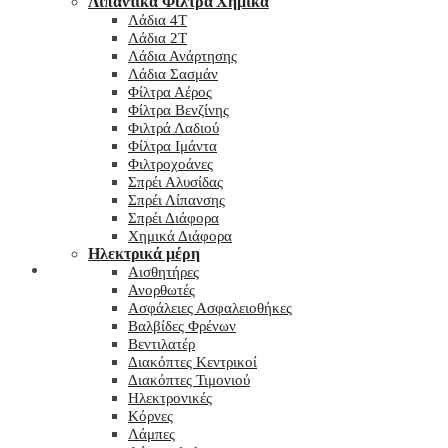
Λιπαντικά Φίλτρα Χημικά
Λάδια 4T
Λάδια 2T
Λάδια Ανάρτησης
Λάδια Σασμάν
Φίλτρα Αέρος
Φίλτρα Βενζίνης
Φιλτρά Λαδιού
Φίλτρα Ιμάντα
Φιλτροχοάνες
Σπρέι Αλυσίδας
Σπρέι Λίπανσης
Σπρέι Διάφορα
Χημικά Διάφορα
Hλεκτρικά μέρη
Checkout
Αισθητήρες
Ανορθωτές
Ασφάλειες Ασφαλειοθήκες
Βαλβίδες Φρένων
Βεντιλατέρ
Διακόπτες Κεντρικοί
Διακόπτες Τιμονιού
Ηλεκτρονικές
Κόρνες
Λάμπες