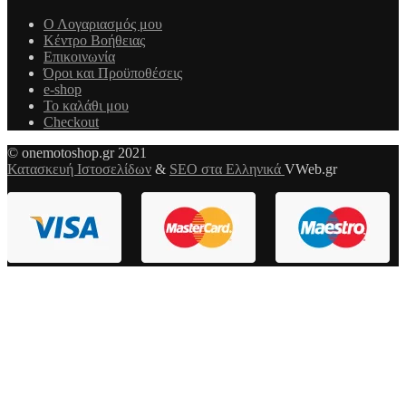
Ο Λογαριασμός μου
Κέντρο Βοήθειας
Επικοινωνία
Όροι και Προϋποθέσεις
e-shop
Το καλάθι μου
Checkout
© onemotoshop.gr 2021
Κατασκευή Ιστοσελίδων
&
SEO στα Ελληνικά
VWeb.gr