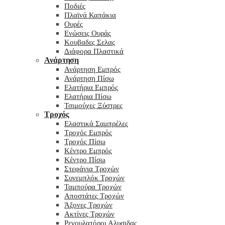
Ποδιές
Πλαϊνά Καπάκια
Ουρές
Ενώσεις Ουράς
Κουβαδες Σελας
Διάφορα Πλαστικά
Ανάρτηση
Ανάρτηση Εμπρός
Ανάρτηση Πίσω
Ελατήρια Εμπρός
Ελατήρια Πίσω
Τσιμούχες Ξύστρες
Τροχός
Ελαστικά Σαμπρέλες
Τροχός Εμπρός
Τροχός Πίσω
Κέντρο Εμπρός
Κέντρο Πίσω
Στεφάνια Τροχών
Συνεμπλόκ Τροχών
Ταμπούρα Τροχών
Αποστάτες Τροχών
Άξονες Τροχών
Ακτίνες Τροχών
Ρεγουλατόροι Αλυσιδας