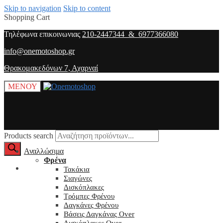
Skip to navigation
Skip to content
Shopping Cart
Τηλέφωνα επικοινωνιας
210-2447344 & 6977366080
info@onemotoshop.gr
Θρακομακεδόνων 7, Αχαρναί
ΜΕΝΟΥ
Products search
Αναλλώσιμα
Φρένα
O λογαριασμός μου
Τακάκια
Σιαγώνες
Δισκόπλακες
Τρόμπες Φρένου
Δαγκάνες Φρένου
Βάσεις Δαγκάνας Over