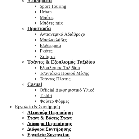
Υποδήματα
Sport Touring
Urban
Μπότες
Μπότες mix
Προστασία
Αντιανεμικά Αδιάβροχα
Μπαλακλάβες
Ισοθερμικά
Γκέτες
Χούφτες
Τσάντες & Εξοπλισμός Ταξιδίου
Εξοπλισμός Ταξιδίου
Τσαντάκια Ποδιού Μέσης
Τσάντες Πλάτης
Casual
Official Διαφημιστικό Υλικό
T-shirt
Φούτερ Φόρμες
Εργαλεία & Συντήρηση
Αξεσουάρ-Περιποίηση
Σταντ & Βάσεις Σταντ
Διάφορα Περιποίησης
Διάφορα Συντήρησης
Εργαλεία Συνεργείου