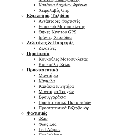
Καπάκια Δοχείων Φρένων
Χειρολαβές Grip
Εξοπλισμός Ταξιδίου
Αντάπτορες Φορτιστές
Επισκευή Μοτοσυκλέτας
Θήκες Κινητού GPS
Ιμάντες Χταπόδια
Ζελατίνες & Παρμπρίζ
Ζελατίνες
Προστασία
Κουκούλες Μοτοσυκλέτας
Κουκούλες Σέλας
Προστατευτικά
Μανιτάρια
Κάγκελα
Καπάκια Κινητήρα
Μανιτάρια Τροχών
Σφουγγαράκια
Προστατευτικά Παπουτσιών
Προστατευτικά Ρεζερβουάρ
Φωτισμός
Φλας
Φλας Led
Led Λάμπες