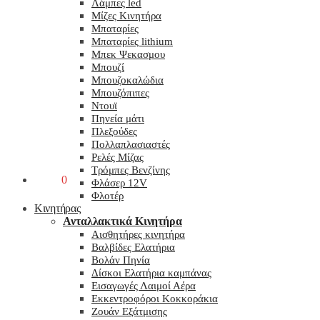
Λάμπες led
Μίζες Κινητήρα
Μπαταρίες
Μπαταρίες lithium
Μπεκ Ψεκασμου
Μπουζί
Μπουζοκαλώδια
Μπουζόπιπες
Ντουϊ
Πηνεία μάτι
Πλεξούδες
Πολλαπλασιαστές
Ρελές Μίζας
Τρόμπες Βενζίνης
0,00
€
0
Φλάσερ 12V
Φλοτέρ
Κινητήρας
Ανταλλακτικά Κινητήρα
Αισθητήρες κινητήρα
Βαλβίδες Ελατήρια
Βολάν Πηνία
Δίσκοι Ελατήρια καμπάνας
Εισαγωγές Λαιμοί Αέρα
Εκκεντροφόροι Κοκκοράκια
Ζουάν Εξάτμισης