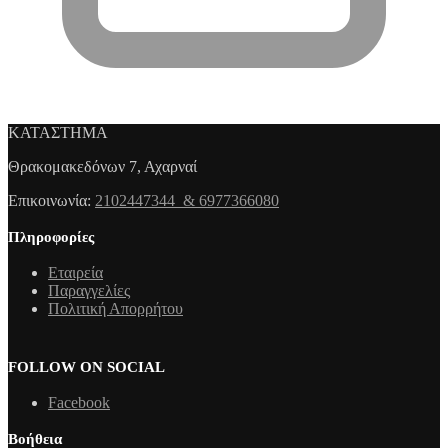
ΚΑΤΑΣΤΗΜΑ
Θρακομακεδόνων 7, Αχαρναί
Επικοινωνία:
2102447344 & 6977366080
Πληροφορίες
Εταιρεία
Παραγγελίες
Πολιτική Απορρήτου
FOLLOW ON SOCIAL
Facebook
Βοήθεια