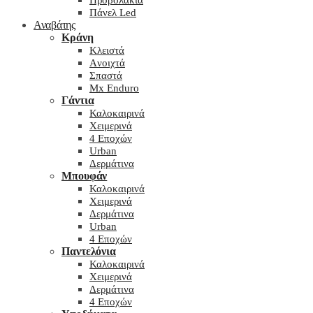
Προβολάκια
Πάνελ Led
Αναβάτης
Κράνη
Kλειστά
Aνοιχτά
Σπαστά
Mx Enduro
Γάντια
Καλοκαιρινά
Χειμερινά
4 Εποχών
Urban
Δερμάτινα
Μπουφάν
Καλοκαιρινά
Χειμερινά
Δερμάτινα
Urban
4 Εποχών
Παντελόνια
Καλοκαιρινά
Χειμερινά
Δερμάτινα
4 Εποχών