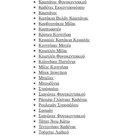
Καμπάνες Φυγοκεντρικού
Καδένες Εκκεντροφόρου
Καμπάνες
Καπάκια Βολάν Καμπάνας
Καρβουνάκια Μίζας
Καρπυρατέρ
Κάρτερ Κινητήρα
Κεφαλές Καπάκια Κεφαλής
Κινητήρες Μοτέρ
Κομπλέρ Μίζας
Κομπλέρ Φυγοκεντρικού
Κύλινδροι Πιστόνια
Μίζες Κινητήρα
Μπεκ Injection
Μπιέλες
Μπουζόνια
Στρόφαλοι
Σιαγώνες Φυγοκεντρικού
Ράουλα Γλύστρες Καδένας
Ρουλεμάν Στροφάλου
Σασμάν
Σιαγώνες Φυγοκεντρικού
Τάπες Άνω Κάτω
Τεντοτήρες Καδένας
Τρόμπες Λαδιού