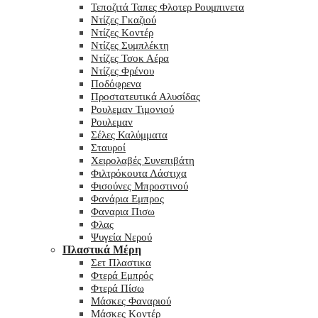
Τεποζιτά Ταπες Φλοτερ Ρουμπινετα
Ντίζες Γκαζιού
Ντίζες Κοντέρ
Ντίζες Συμπλέκτη
Ντίζες Τσοκ Αέρα
Ντίζες Φρένου
Ποδόφρενα
Προστατευτικά Αλυσίδας
Ρουλεμαν Τιμονιού
Ρουλεμαν
Σέλες Καλύμματα
Σταυροί
Χειρολαβές Συνεπιβάτη
Φιλτρόκουτα Λάστιχα
Φισούνες Μπροστινού
Φανάρια Εμπρος
Φαναρια Πισω
Φλας
Ψυγεία Νερού
Πλαστικά Μέρη
Σετ Πλαστικα
Φτερά Εμπρός
Φτερά Πίσω
Μάσκες Φαναριού
Μάσκες Κοντέρ