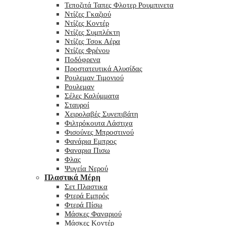
Τεποζιτά Ταπες Φλοτερ Ρουμπινετα
Ντίζες Γκαζιού
Ντίζες Κοντέρ
Ντίζες Συμπλέκτη
Ντίζες Τσοκ Αέρα
Ντίζες Φρένου
Ποδόφρενα
Προστατευτικά Αλυσίδας
Ρουλεμαν Τιμονιού
Ρουλεμαν
Σέλες Καλύμματα
Σταυροί
Χειρολαβές Συνεπιβάτη
Φιλτρόκουτα Λάστιχα
Φισούνες Μπροστινού
Φανάρια Εμπρος
Φαναρια Πισω
Φλας
Ψυγεία Νερού
Πλαστικά Μέρη
Σετ Πλαστικα
Φτερά Εμπρός
Φτερά Πίσω
Μάσκες Φαναριού
Μάσκες Κοντέρ