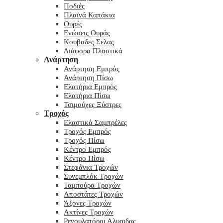
Ποδιές
Πλαϊνά Καπάκια
Ουρές
Ενώσεις Ουράς
Κουβαδες Σελας
Διάφορα Πλαστικά
Ανάρτηση
Ανάρτηση Εμπρός
Ανάρτηση Πίσω
Ελατήρια Εμπρός
Ελατήρια Πίσω
Τσιμούχες Ξύστρες
Τροχός
Ελαστικά Σαμπρέλες
Τροχός Εμπρός
Τροχός Πίσω
Κέντρο Εμπρός
Κέντρο Πίσω
Στεφάνια Τροχών
Συνεμπλόκ Τροχών
Ταμπούρα Τροχών
Αποστάτες Τροχών
Άξονες Τροχών
Ακτίνες Τροχών
Ρεγουλατόροι Αλυσιδας