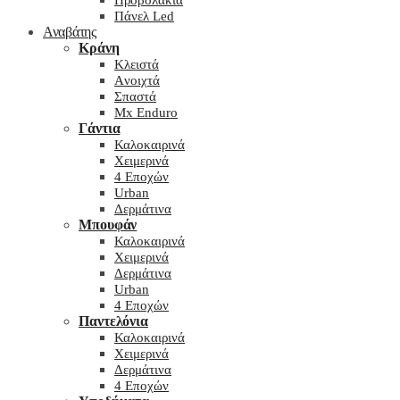
Προβολάκια
Πάνελ Led
Αναβάτης
Κράνη
Kλειστά
Aνοιχτά
Σπαστά
Mx Enduro
Γάντια
Καλοκαιρινά
Χειμερινά
4 Εποχών
Urban
Δερμάτινα
Μπουφάν
Καλοκαιρινά
Χειμερινά
Δερμάτινα
Urban
4 Εποχών
Παντελόνια
Καλοκαιρινά
Χειμερινά
Δερμάτινα
4 Εποχών