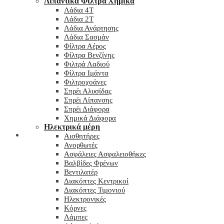
Λιπαντικά Φίλτρα Χημικά
Λάδια 4T
Λάδια 2T
Λάδια Ανάρτησης
Λάδια Σασμάν
Φίλτρα Αέρος
Φίλτρα Βενζίνης
Φιλτρά Λαδιού
Φίλτρα Ιμάντα
Φιλτροχοάνες
Σπρέι Αλυσίδας
Σπρέι Λίπανσης
Σπρέι Διάφορα
Χημικά Διάφορα
Hλεκτρικά μέρη
Checkout
Αισθητήρες
Ανορθωτές
Ασφάλειες Ασφαλειοθήκες
Βαλβίδες Φρένων
Βεντιλατέρ
Διακόπτες Κεντρικοί
Διακόπτες Τιμονιού
Ηλεκτρονικές
Κόρνες
Λάμπες