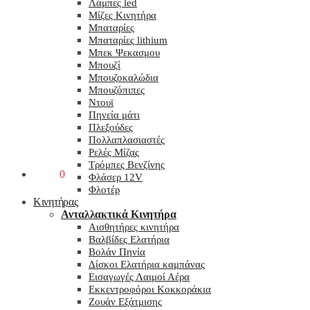
Λάμπες led
Μίζες Κινητήρα
Μπαταρίες
Μπαταρίες lithium
Μπεκ Ψεκασμου
Μπουζί
Μπουζοκαλώδια
Μπουζόπιπες
Ντουϊ
Πηνεία μάτι
Πλεξούδες
Πολλαπλασιαστές
Ρελές Μίζας
Τρόμπες Βενζίνης
0,00
€
0
Φλάσερ 12V
Φλοτέρ
Κινητήρας
Ανταλλακτικά Κινητήρα
Αισθητήρες κινητήρα
Βαλβίδες Ελατήρια
Βολάν Πηνία
Δίσκοι Ελατήρια καμπάνας
Εισαγωγές Λαιμοί Αέρα
Εκκεντροφόροι Κοκκοράκια
Ζουάν Εξάτμισης