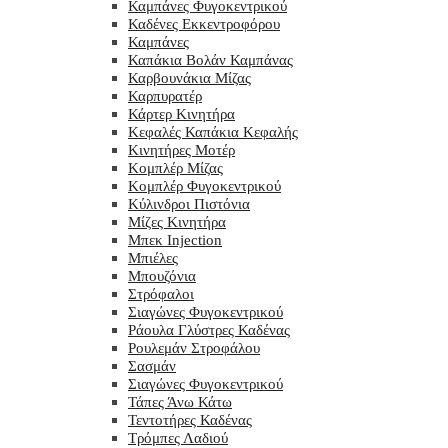
Καμπάνες Φυγοκεντρικού
Καδένες Εκκεντροφόρου
Καμπάνες
Καπάκια Βολάν Καμπάνας
Καρβουνάκια Μίζας
Καρπυρατέρ
Κάρτερ Κινητήρα
Κεφαλές Καπάκια Κεφαλής
Κινητήρες Μοτέρ
Κομπλέρ Μίζας
Κομπλέρ Φυγοκεντρικού
Κύλινδροι Πιστόνια
Μίζες Κινητήρα
Μπεκ Injection
Μπιέλες
Μπουζόνια
Στρόφαλοι
Σιαγώνες Φυγοκεντρικού
Ράουλα Γλύστρες Καδένας
Ρουλεμάν Στροφάλου
Σασμάν
Σιαγώνες Φυγοκεντρικού
Τάπες Άνω Κάτω
Τεντοτήρες Καδένας
Τρόμπες Λαδιού