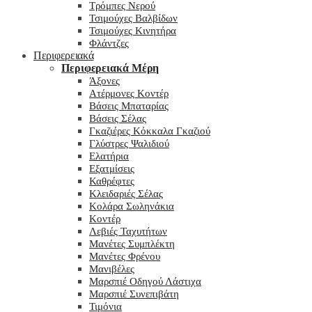
Τρόμπες Νερού
Τσιμούχες Βαλβίδων
Τσιμούχες Κινητήρα
Φλάντζες
Περιφερειακά
Περιφερειακά Μέρη
Άξονες
Ατέρμονες Κοντέρ
Βάσεις Μπαταρίας
Βάσεις Σέλας
Γκαζιέρες Κόκκαλα Γκαζιού
Γλύστρες Ψαλιδιού
Ελατήρια
Εξατμίσεις
Καθρέφτες
Κλειδαριές Σέλας
Κολάρα Σωληνάκια
Κοντέρ
Λεβιές Ταχυτήτων
Μανέτες Συμπλέκτη
Μανέτες Φρένου
Μανιβέλες
Μαρσπιέ Οδηγού Λάστιχα
Μαρσπιέ Συνεπιβάτη
Τιμόνια