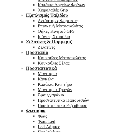
Καπάκια Δοχείων Φρένων
Χειρολαβές Grip
Εξοπλισμός Ταξιδίου
Αντάπτορες Φορτιστές
Επισκευή Μοτοσυκλέτας
Θήκες Κινητού GPS
Ιμάντες Χταπόδια
Ζελατίνες & Παρμπρίζ
Ζελατίνες
Προστασία
Κουκούλες Μοτοσυκλέτας
Κουκούλες Σέλας
Προστατευτικά
Μανιτάρια
Κάγκελα
Καπάκια Κινητήρα
Μανιτάρια Τροχών
Σφουγγαράκια
Προστατευτικά Παπουτσιών
Προστατευτικά Ρεζερβουάρ
Φωτισμός
Φλας
Φλας Led
Led Λάμπες