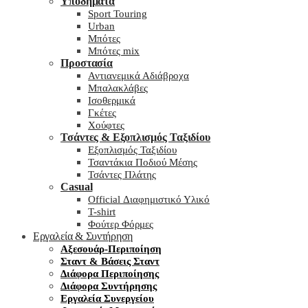
Υποδήματα
Sport Touring
Urban
Μπότες
Μπότες mix
Προστασία
Αντιανεμικά Αδιάβροχα
Μπαλακλάβες
Ισοθερμικά
Γκέτες
Χούφτες
Τσάντες & Εξοπλισμός Ταξιδίου
Εξοπλισμός Ταξιδίου
Τσαντάκια Ποδιού Μέσης
Τσάντες Πλάτης
Casual
Official Διαφημιστικό Υλικό
T-shirt
Φούτερ Φόρμες
Εργαλεία & Συντήρηση
Αξεσουάρ-Περιποίηση
Σταντ & Βάσεις Σταντ
Διάφορα Περιποίησης
Διάφορα Συντήρησης
Εργαλεία Συνεργείου