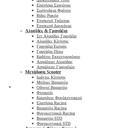
Δισκόπλακες Over
Ελατήρια Σιαγώνας
Σωληνάκια Φρένου
Βίδες Ρακόρ
Επισκευή Τρόμπας
Επισκευή Δαγκάνας
Αλυσίδες & Γρανάζια
Σετ Αλυσίδες Γρανάζια
Αλυσίδες Κίνησης
Γρανάζια Εμπρός
Γρανάζια Πίσω
Καδένες Εκκεντροφόρου
Ασφάλειες Αλυσίδας
Ασφάλειες Γραναζιών
Μετάδοση Scooter
Ιμάντες Κίνησης
Μπίλιες Βαριατόρ
My wishlist
Οδηγοί Βαριατόρ
Φτερωτές
Καμπάνες Φυγόκεντρικού
Ελατήρια Racing
Βαριατόρ Racing
Φυγοκεντρικά Racing
Βαριατόρ STD
Φυγοκεντρικά STD