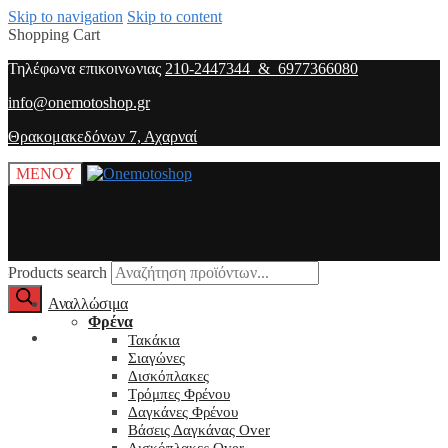
Skip to navigation
Skip to content
Shopping Cart
Τηλέφωνα επικοινωνιας
210-2447344 & 6977366080
info@onemotoshop.gr
Θρακομακεδόνων 7, Αχαρναί
ΜΕΝΟΥ
Products search
Αναλλώσιμα
Φρένα
O λογαριασμός μου
Τακάκια
Σιαγώνες
Δισκόπλακες
Τρόμπες Φρένου
Δαγκάνες Φρένου
Βάσεις Δαγκάνας Over