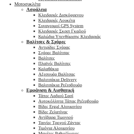
Μοτοσυκλέτα
Ασφάλεια
Κλειδαριές Δισκόφρενου
Κλειδαριές Λουκέτα
Συναγερμοί GPS System
Κλειδαριές Σκριπ Γκαζιού
Καλώδια Υπενθύμισης Κλειδαριάς
Βαλίτσες & Σχάρες
Αντιρίδες Σχάρας
Σχάρες Βαλίτσας
Βαλίτσες
Πλαϊνές Βαλίτσες
Καλαθάκια
Αξεσουάρ Βαλίτσας
Βαλιτσάκια Delivery
Βαλιτσάκια Ρεζερβουάρ
Εμφάνιση & Αισθητική
Τάπες Λαδιού Σασί
Αυτοκόλλητα Τάπας Ρεζερβουάρ
Βίδες Ergal Αλουμινίου
Βίδες Ζελατίνας
Αντίβαρα Τιμονιού
Ταινίες Τροχού Ζάντας
Τιμόνια Αλουμινίου
Μανέτες Ρυθμιζόμενες