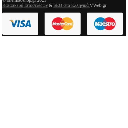
© onemotoshop.gr 2021
Κατασκευή Ιστοσελίδων
&
SEO στα Ελληνικά
VWeb.gr