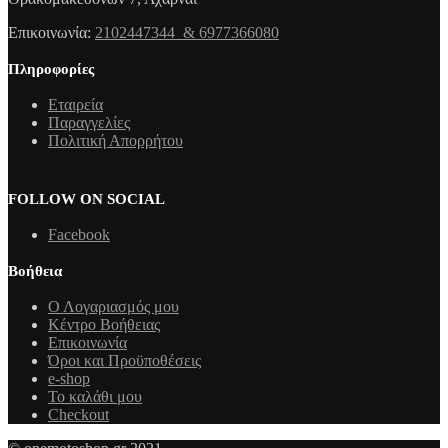
Επικοινωνία:
2102447344 & 6977366080
Πληροφορίες
Εταιρεία
Παραγγελίες
Πολιτική Απορρήτου
FOLLOW ON SOCIAL
Facebook
Βοήθεια
Ο Λογαριασμός μου
Κέντρο Βοήθειας
Επικοινωνία
Όροι και Προϋποθέσεις
e-shop
Το καλάθι μου
Checkout