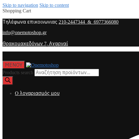
Skip to navigation
Skip to content
Shopping Cart
Τηλέφωνα επικοινωνιας
210-2447344 & 6977366080
info@onemotoshop.gr
Θρακομακεδόνων 7, Αχαρναί
ΜΕΝΟΥ
Products search
O λογαριασμός μου