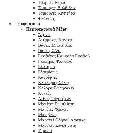
Τρόμπες Νερού
Τσιμούχες Βαλβίδων
Τσιμούχες Κινητήρα
Φλάντζες
Περιφερειακά
Περιφερειακά Μέρη
Άξονες
Ατέρμονες Κοντέρ
Βάσεις Μπαταρίας
Βάσεις Σέλας
Γκαζιέρες Κόκκαλα Γκαζιού
Γλύστρες Ψαλιδιού
Ελατήρια
Εξατμίσεις
Καθρέφτες
Κλειδαριές Σέλας
Κολάρα Σωληνάκια
Κοντέρ
Λεβιές Ταχυτήτων
Μανέτες Συμπλέκτη
Μανέτες Φρένου
Μανιβέλες
Μαρσπιέ Οδηγού Λάστιχα
Μαρσπιέ Συνεπιβάτη
Τιμόνια