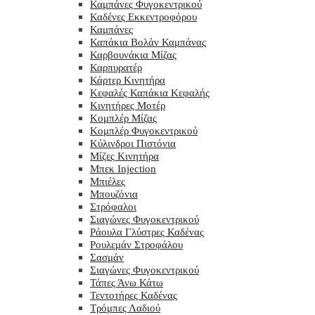
Καμπάνες Φυγοκεντρικού
Καδένες Εκκεντροφόρου
Καμπάνες
Καπάκια Βολάν Καμπάνας
Καρβουνάκια Μίζας
Καρπυρατέρ
Κάρτερ Κινητήρα
Κεφαλές Καπάκια Κεφαλής
Κινητήρες Μοτέρ
Κομπλέρ Μίζας
Κομπλέρ Φυγοκεντρικού
Κύλινδροι Πιστόνια
Μίζες Κινητήρα
Μπεκ Injection
Μπιέλες
Μπουζόνια
Στρόφαλοι
Σιαγώνες Φυγοκεντρικού
Ράουλα Γλύστρες Καδένας
Ρουλεμάν Στροφάλου
Σασμάν
Σιαγώνες Φυγοκεντρικού
Τάπες Άνω Κάτω
Τεντοτήρες Καδένας
Τρόμπες Λαδιού