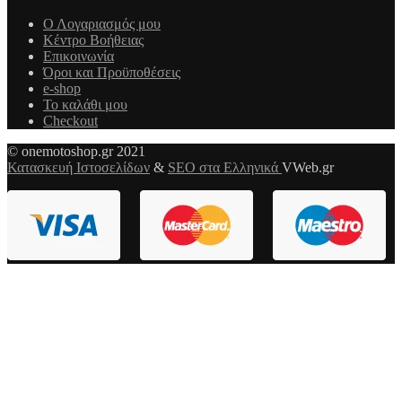
Ο Λογαριασμός μου
Κέντρο Βοήθειας
Επικοινωνία
Όροι και Προϋποθέσεις
e-shop
Το καλάθι μου
Checkout
© onemotoshop.gr 2021
Κατασκευή Ιστοσελίδων
&
SEO στα Ελληνικά
VWeb.gr