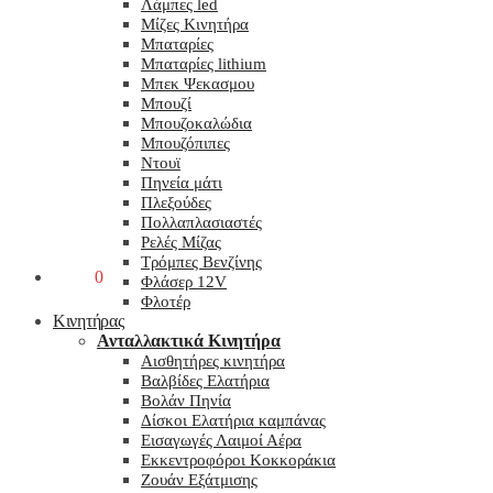
Λάμπες led
Μίζες Κινητήρα
Μπαταρίες
Μπαταρίες lithium
Μπεκ Ψεκασμου
Μπουζί
Μπουζοκαλώδια
Μπουζόπιπες
Ντουϊ
Πηνεία μάτι
Πλεξούδες
Πολλαπλασιαστές
Ρελές Μίζας
Τρόμπες Βενζίνης
0,00
€
0
Φλάσερ 12V
Φλοτέρ
Κινητήρας
Ανταλλακτικά Κινητήρα
Αισθητήρες κινητήρα
Βαλβίδες Ελατήρια
Βολάν Πηνία
Δίσκοι Ελατήρια καμπάνας
Εισαγωγές Λαιμοί Αέρα
Εκκεντροφόροι Κοκκοράκια
Ζουάν Εξάτμισης