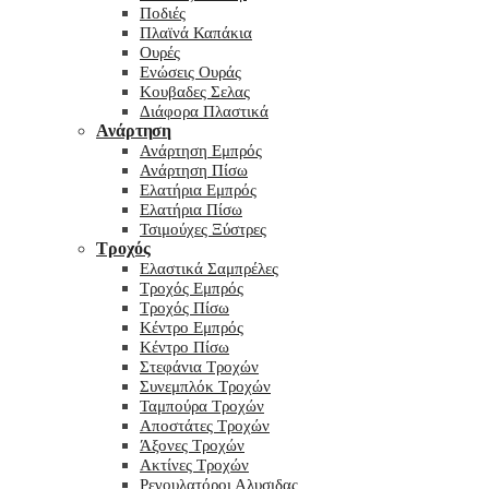
Ποδιές
Πλαϊνά Καπάκια
Ουρές
Ενώσεις Ουράς
Κουβαδες Σελας
Διάφορα Πλαστικά
Ανάρτηση
Ανάρτηση Εμπρός
Ανάρτηση Πίσω
Ελατήρια Εμπρός
Ελατήρια Πίσω
Τσιμούχες Ξύστρες
Τροχός
Ελαστικά Σαμπρέλες
Τροχός Εμπρός
Τροχός Πίσω
Κέντρο Εμπρός
Κέντρο Πίσω
Στεφάνια Τροχών
Συνεμπλόκ Τροχών
Ταμπούρα Τροχών
Αποστάτες Τροχών
Άξονες Τροχών
Ακτίνες Τροχών
Ρεγουλατόροι Αλυσιδας