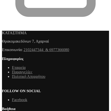
ΚΑΤΑΣΤΗΜΑ
Θρακομακεδόνων 7, Αχαρναί
Επικοινωνία:
2102447344 & 6977366080
Πληροφορίες
Εταιρεία
Παραγγελίες
Πολιτική Απορρήτου
FOLLOW ON SOCIAL
Facebook
Βοήθεια