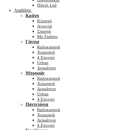
Προβολάκια
Πάνελ Led
Αναβάτης
Κράνη
Kλειστά
Aνοιχτά
Σπαστά
Mx Enduro
Γάντια
Καλοκαιρινά
Χειμερινά
4 Εποχών
Urban
Δερμάτινα
Μπουφάν
Καλοκαιρινά
Χειμερινά
Δερμάτινα
Urban
4 Εποχών
Παντελόνια
Καλοκαιρινά
Χειμερινά
Δερμάτινα
4 Εποχών