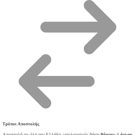
Τρόποι Αποστολής
Αποστολή σε όλη την Ελλάδα, υπολογισμός βάση
βάρους
ή
όγκου