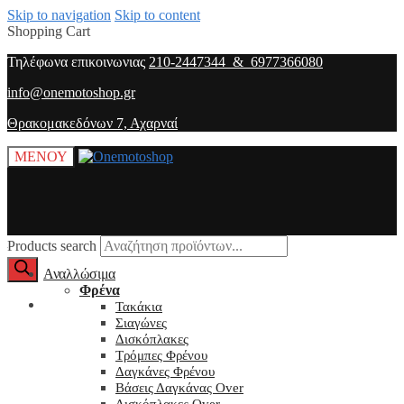
Skip to navigation
Skip to content
Shopping Cart
Τηλέφωνα επικοινωνιας
210-2447344 & 6977366080
info@onemotoshop.gr
Θρακομακεδόνων 7, Αχαρναί
ΜΕΝΟΥ
Products search
Αναλλώσιμα
Φρένα
O λογαριασμός μου
Τακάκια
Σιαγώνες
Δισκόπλακες
Τρόμπες Φρένου
Δαγκάνες Φρένου
Βάσεις Δαγκάνας Over