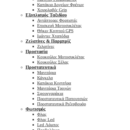
Καπάκια Δοχείων Φρένων
Χειρολαβές Grip
Εξοπλισμός Ταξιδίου
Αντάπτορες Φορτιστές
Επισκευή Μοτοσυκλέτας
Θήκες Κινητού GPS
Ιμάντες Χταπόδια
Ζελατίνες & Παρμπρίζ
Ζελατίνες
Προστασία
Κουκούλες Μοτοσυκλέτας
Κουκούλες Σέλας
Προστατευτικά
Μανιτάρια
Κάγκελα
Καπάκια Κινητήρα
Μανιτάρια Τροχών
Σφουγγαράκια
Προστατευτικά Παπουτσιών
Προστατευτικά Ρεζερβουάρ
Φωτισμός
Φλας
Φλας Led
Led Λάμπες