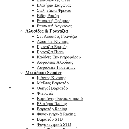
Δισκόπλακες Over
Ελατήρια Σιαγώνας
Σωληνάκια Φρένου
Βίδες Ρακόρ
Επισκευή Τρόμπας
Επισκευή Δαγκάνας
Αλυσίδες & Γρανάζια
Σετ Αλυσίδες Γρανάζια
Αλυσίδες Κίνησης
Γρανάζια Εμπρός
Γρανάζια Πίσω
Καδένες Εκκεντροφόρου
Ασφάλειες Αλυσίδας
Ασφάλειες Γραναζιών
Μετάδοση Scooter
Ιμάντες Κίνησης
Μπίλιες Βαριατόρ
My wishlist
Οδηγοί Βαριατόρ
Φτερωτές
Καμπάνες Φυγόκεντρικού
Ελατήρια Racing
Βαριατόρ Racing
Φυγοκεντρικά Racing
Βαριατόρ STD
Φυγοκεντρικά STD