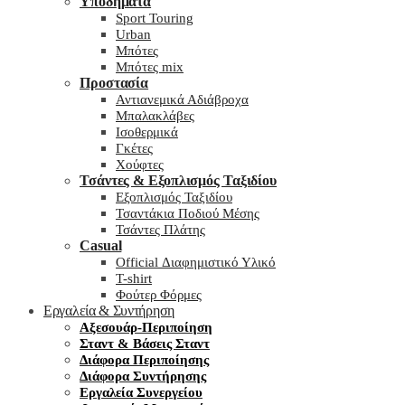
Υποδήματα
Sport Touring
Urban
Μπότες
Μπότες mix
Προστασία
Αντιανεμικά Αδιάβροχα
Μπαλακλάβες
Ισοθερμικά
Γκέτες
Χούφτες
Τσάντες & Εξοπλισμός Ταξιδίου
Εξοπλισμός Ταξιδίου
Τσαντάκια Ποδιού Μέσης
Τσάντες Πλάτης
Casual
Official Διαφημιστικό Υλικό
T-shirt
Φούτερ Φόρμες
Εργαλεία & Συντήρηση
Αξεσουάρ-Περιποίηση
Σταντ & Βάσεις Σταντ
Διάφορα Περιποίησης
Διάφορα Συντήρησης
Εργαλεία Συνεργείου