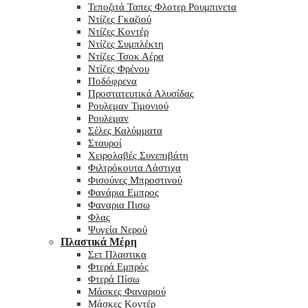
Τεποζιτά Ταπες Φλοτερ Ρουμπινετα
Ντίζες Γκαζιού
Ντίζες Κοντέρ
Ντίζες Συμπλέκτη
Ντίζες Τσοκ Αέρα
Ντίζες Φρένου
Ποδόφρενα
Προστατευτικά Αλυσίδας
Ρουλεμαν Τιμονιού
Ρουλεμαν
Σέλες Καλύμματα
Σταυροί
Χειρολαβές Συνεπιβάτη
Φιλτρόκουτα Λάστιχα
Φισούνες Μπροστινού
Φανάρια Εμπρος
Φαναρια Πισω
Φλας
Ψυγεία Νερού
Πλαστικά Μέρη
Σετ Πλαστικα
Φτερά Εμπρός
Φτερά Πίσω
Μάσκες Φαναριού
Μάσκες Κοντέρ