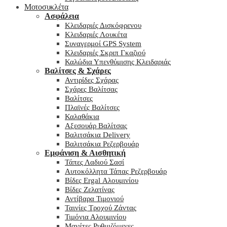
Μοτοσυκλέτα
Ασφάλεια
Κλειδαριές Δισκόφρενου
Κλειδαριές Λουκέτα
Συναγερμοί GPS System
Κλειδαριές Σκριπ Γκαζιού
Καλώδια Υπενθύμισης Κλειδαριάς
Βαλίτσες & Σχάρες
Αντιρίδες Σχάρας
Σχάρες Βαλίτσας
Βαλίτσες
Πλαϊνές Βαλίτσες
Καλαθάκια
Αξεσουάρ Βαλίτσας
Βαλιτσάκια Delivery
Βαλιτσάκια Ρεζερβουάρ
Εμφάνιση & Αισθητική
Τάπες Λαδιού Σασί
Αυτοκόλλητα Τάπας Ρεζερβουάρ
Βίδες Ergal Αλουμινίου
Βίδες Ζελατίνας
Αντίβαρα Τιμονιού
Ταινίες Τροχού Ζάντας
Τιμόνια Αλουμινίου
Μανέτες Ρυθμιζόμενες