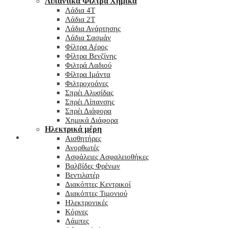
Λιπαντικά Φίλτρα Χημικά
Λάδια 4T
Λάδια 2T
Λάδια Ανάρτησης
Λάδια Σασμάν
Φίλτρα Αέρος
Φίλτρα Βενζίνης
Φιλτρά Λαδιού
Φίλτρα Ιμάντα
Φιλτροχοάνες
Σπρέι Αλυσίδας
Σπρέι Λίπανσης
Σπρέι Διάφορα
Χημικά Διάφορα
Hλεκτρικά μέρη
Checkout
Αισθητήρες
Ανορθωτές
Ασφάλειες Ασφαλειοθήκες
Βαλβίδες Φρένων
Βεντιλατέρ
Διακόπτες Κεντρικοί
Διακόπτες Τιμονιού
Ηλεκτρονικές
Κόρνες
Λάμπες