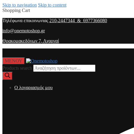
Skip to navigation
Skip to content
Shopping Cart
Τηλέφωνα επικοινωνιας
210-2447344 & 6977366080
info@onemotoshop.gr
Θρακομακεδόνων 7, Αχαρναί
ΜΕΝΟΥ
Products search
O λογαριασμός μου