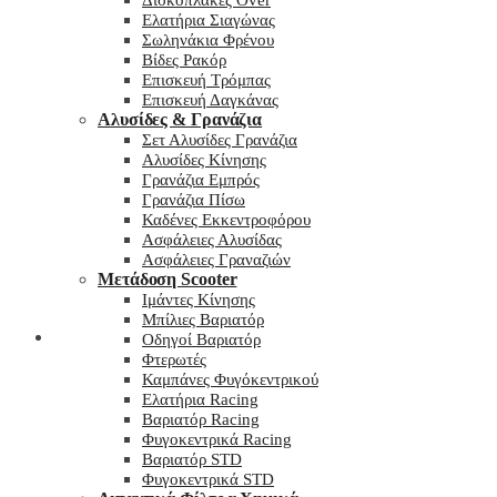
Δισκόπλακες Over
Ελατήρια Σιαγώνας
Σωληνάκια Φρένου
Βίδες Ρακόρ
Επισκευή Τρόμπας
Επισκευή Δαγκάνας
Αλυσίδες & Γρανάζια
Σετ Αλυσίδες Γρανάζια
Αλυσίδες Κίνησης
Γρανάζια Εμπρός
Γρανάζια Πίσω
Καδένες Εκκεντροφόρου
Ασφάλειες Αλυσίδας
Ασφάλειες Γραναζιών
Μετάδοση Scooter
Ιμάντες Κίνησης
Μπίλιες Βαριατόρ
My wishlist
Οδηγοί Βαριατόρ
Φτερωτές
Καμπάνες Φυγόκεντρικού
Ελατήρια Racing
Βαριατόρ Racing
Φυγοκεντρικά Racing
Βαριατόρ STD
Φυγοκεντρικά STD