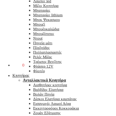
Λάμπες led
Μίζες Κινητήρα
Μπαταρίες
Μπαταρίες lithium
Μπεκ Ψεκασμου
Μπουζί
Μπουζοκαλώδια
Μπουζόπιπες
Ντουϊ
Πηνεία μάτι
Πλεξούδες
Πολλαπλασιαστές
Ρελές Μίζας
Τρόμπες Βενζίνης
0,00
€
0
Φλάσερ 12V
Φλοτέρ
Κινητήρας
Ανταλλακτικά Κινητήρα
Αισθητήρες κινητήρα
Βαλβίδες Ελατήρια
Βολάν Πηνία
Δίσκοι Ελατήρια καμπάνας
Εισαγωγές Λαιμοί Αέρα
Εκκεντροφόροι Κοκκοράκια
Ζουάν Εξάτμισης