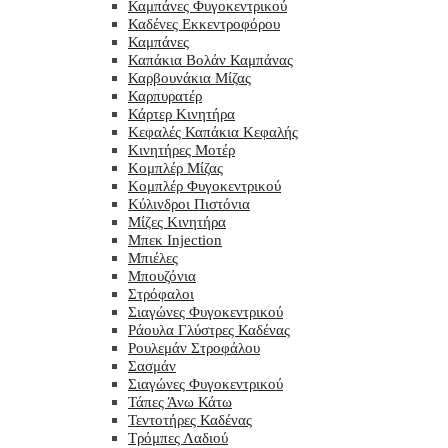
Καμπάνες Φυγοκεντρικού
Καδένες Εκκεντροφόρου
Καμπάνες
Καπάκια Βολάν Καμπάνας
Καρβουνάκια Μίζας
Καρπυρατέρ
Κάρτερ Κινητήρα
Κεφαλές Καπάκια Κεφαλής
Κινητήρες Μοτέρ
Κομπλέρ Μίζας
Κομπλέρ Φυγοκεντρικού
Κύλινδροι Πιστόνια
Μίζες Κινητήρα
Μπεκ Injection
Μπιέλες
Μπουζόνια
Στρόφαλοι
Σιαγώνες Φυγοκεντρικού
Ράουλα Γλύστρες Καδένας
Ρουλεμάν Στροφάλου
Σασμάν
Σιαγώνες Φυγοκεντρικού
Τάπες Άνω Κάτω
Τεντοτήρες Καδένας
Τρόμπες Λαδιού