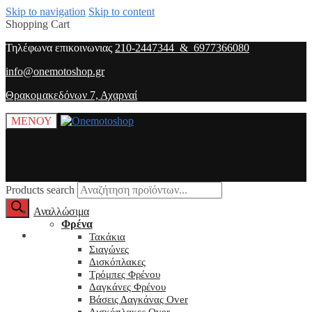
Skip to navigation
Skip to content
Shopping Cart
Τηλέφωνα επικοινωνιας
210-2447344 & 6977366080
info@onemotoshop.gr
Θρακομακεδόνων 7, Αχαρναί
ΜΕΝΟΥ
Products search
Αναλλώσιμα
Φρένα
O λογαριασμός μου
Τακάκια
Σιαγώνες
Δισκόπλακες
Τρόμπες Φρένου
Δαγκάνες Φρένου
Βάσεις Δαγκάνας Over