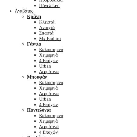
Προβολάκια
Πάνελ Led
Αναβάτης
Κράνη
Kλειστά
Aνοιχτά
Σπαστά
Mx Enduro
Γάντια
Καλοκαιρινά
Χειμερινά
4 Εποχών
Urban
Δερμάτινα
Μπουφάν
Καλοκαιρινά
Χειμερινά
Δερμάτινα
Urban
4 Εποχών
Παντελόνια
Καλοκαιρινά
Χειμερινά
Δερμάτινα
4 Εποχών