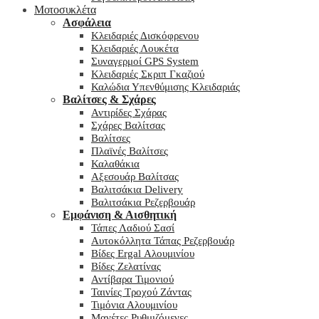
Μοτοσυκλέτα
Ασφάλεια
Κλειδαριές Δισκόφρενου
Κλειδαριές Λουκέτα
Συναγερμοί GPS System
Κλειδαριές Σκριπ Γκαζιού
Καλώδια Υπενθύμισης Κλειδαριάς
Βαλίτσες & Σχάρες
Αντιρίδες Σχάρας
Σχάρες Βαλίτσας
Βαλίτσες
Πλαϊνές Βαλίτσες
Καλαθάκια
Αξεσουάρ Βαλίτσας
Βαλιτσάκια Delivery
Βαλιτσάκια Ρεζερβουάρ
Εμφάνιση & Αισθητική
Τάπες Λαδιού Σασί
Αυτοκόλλητα Τάπας Ρεζερβουάρ
Βίδες Ergal Αλουμινίου
Βίδες Ζελατίνας
Αντίβαρα Τιμονιού
Ταινίες Τροχού Ζάντας
Τιμόνια Αλουμινίου
Μανέτες Ρυθμιζόμενες