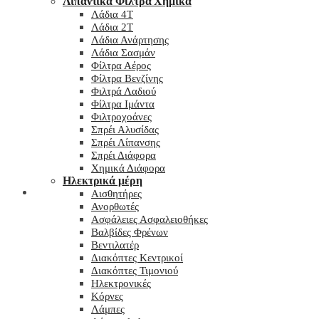
Λιπαντικά Φίλτρα Χημικά
Λάδια 4T
Λάδια 2T
Λάδια Ανάρτησης
Λάδια Σασμάν
Φίλτρα Αέρος
Φίλτρα Βενζίνης
Φιλτρά Λαδιού
Φίλτρα Ιμάντα
Φιλτροχοάνες
Σπρέι Αλυσίδας
Σπρέι Λίπανσης
Σπρέι Διάφορα
Χημικά Διάφορα
Hλεκτρικά μέρη
Checkout
Αισθητήρες
Ανορθωτές
Ασφάλειες Ασφαλειοθήκες
Βαλβίδες Φρένων
Βεντιλατέρ
Διακόπτες Κεντρικοί
Διακόπτες Τιμονιού
Ηλεκτρονικές
Κόρνες
Λάμπες