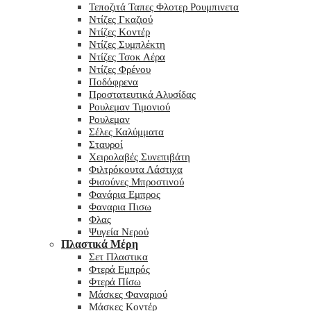
Τεποζιτά Ταπες Φλοτερ Ρουμπινετα
Ντίζες Γκαζιού
Ντίζες Κοντέρ
Ντίζες Συμπλέκτη
Ντίζες Τσοκ Αέρα
Ντίζες Φρένου
Ποδόφρενα
Προστατευτικά Αλυσίδας
Ρουλεμαν Τιμονιού
Ρουλεμαν
Σέλες Καλύμματα
Σταυροί
Χειρολαβές Συνεπιβάτη
Φιλτρόκουτα Λάστιχα
Φισούνες Μπροστινού
Φανάρια Εμπρος
Φαναρια Πισω
Φλας
Ψυγεία Νερού
Πλαστικά Μέρη
Σετ Πλαστικα
Φτερά Εμπρός
Φτερά Πίσω
Μάσκες Φαναριού
Μάσκες Κοντέρ