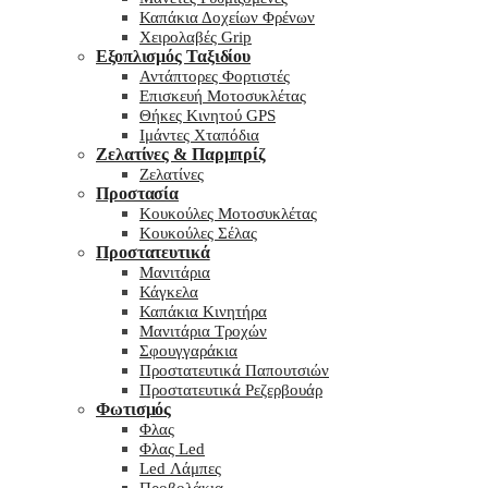
Καπάκια Δοχείων Φρένων
Χειρολαβές Grip
Εξοπλισμός Ταξιδίου
Αντάπτορες Φορτιστές
Επισκευή Μοτοσυκλέτας
Θήκες Κινητού GPS
Ιμάντες Χταπόδια
Ζελατίνες & Παρμπρίζ
Ζελατίνες
Προστασία
Κουκούλες Μοτοσυκλέτας
Κουκούλες Σέλας
Προστατευτικά
Μανιτάρια
Κάγκελα
Καπάκια Κινητήρα
Μανιτάρια Τροχών
Σφουγγαράκια
Προστατευτικά Παπουτσιών
Προστατευτικά Ρεζερβουάρ
Φωτισμός
Φλας
Φλας Led
Led Λάμπες