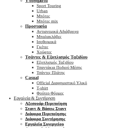
Υποδήματα
Sport Touring
Urban
Μπότες
Μπότες mix
Προστασία
Αντιανεμικά Αδιάβροχα
Μπαλακλάβες
Ισοθερμικά
Γκέτες
Χούφτες
Τσάντες & Εξοπλισμός Ταξιδίου
Εξοπλισμός Ταξιδίου
Τσαντάκια Ποδιού Μέσης
Τσάντες Πλάτης
Casual
Official Διαφημιστικό Υλικό
T-shirt
Φούτερ Φόρμες
Εργαλεία & Συντήρηση
Αξεσουάρ-Περιποίηση
Σταντ & Βάσεις Σταντ
Διάφορα Περιποίησης
Διάφορα Συντήρησης
Εργαλεία Συνεργείου