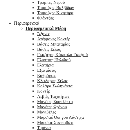
Τρόμπες Νερού
Τσιμούχες Βαλβίδων
Τσιμούχες Κινητήρα
Φλάντζες
Περιφερειακά
Περιφερειακά Μέρη
Άξονες
Ατέρμονες Κοντέρ
Βάσεις Μπαταρίας
Βάσεις Σέλας
Γκαζιέρες Κόκκαλα Γκαζιού
Γλύστρες Ψαλιδιού
Ελατήρια
Εξατμίσεις
Καθρέφτες
Κλειδαριές Σέλας
Κολάρα Σωληνάκια
Κοντέρ
Λεβιές Ταχυτήτων
Μανέτες Συμπλέκτη
Μανέτες Φρένου
Μανιβέλες
Μαρσπιέ Οδηγού Λάστιχα
Μαρσπιέ Συνεπιβάτη
Τιμόνια