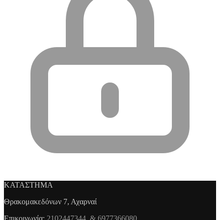
ΚΑΤΑΣΤΗΜΑ
Θρακομακεδόνων 7, Αχαρναί
Επικοινωνία:
2102447344 & 6977366080