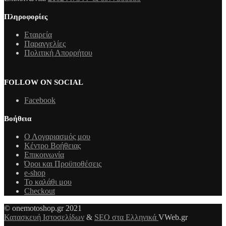
Πληροφορίες
Εταιρεία
Παραγγελίες
Πολιτική Απορρήτου
FOLLOW ON SOCIAL
Facebook
Βοήθεια
Ο Λογαριασμός μου
Κέντρο Βοήθειας
Επικοινωνία
Όροι και Προϋποθέσεις
e-shop
Το καλάθι μου
Checkout
© onemotoshop.gr 2021
Κατασκευή Ιστοσελίδων
&
SEO στα Ελληνικά
VWeb.gr