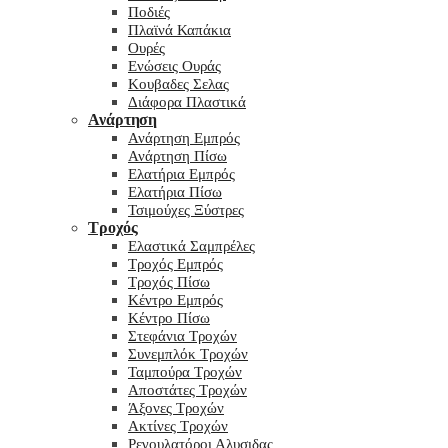
Ποδιές
Πλαϊνά Καπάκια
Ουρές
Ενώσεις Ουράς
Κουβαδες Σελας
Διάφορα Πλαστικά
Ανάρτηση
Ανάρτηση Εμπρός
Ανάρτηση Πίσω
Ελατήρια Εμπρός
Ελατήρια Πίσω
Τσιμούχες Ξύστρες
Τροχός
Ελαστικά Σαμπρέλες
Τροχός Εμπρός
Τροχός Πίσω
Κέντρο Εμπρός
Κέντρο Πίσω
Στεφάνια Τροχών
Συνεμπλόκ Τροχών
Ταμπούρα Τροχών
Αποστάτες Τροχών
Άξονες Τροχών
Ακτίνες Τροχών
Ρεγουλατόροι Αλυσιδας