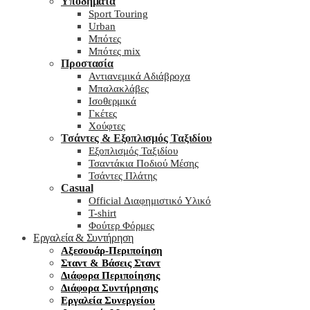
Υποδήματα
Sport Touring
Urban
Μπότες
Μπότες mix
Προστασία
Αντιανεμικά Αδιάβροχα
Μπαλακλάβες
Ισοθερμικά
Γκέτες
Χούφτες
Τσάντες & Εξοπλισμός Ταξιδίου
Εξοπλισμός Ταξιδίου
Τσαντάκια Ποδιού Μέσης
Τσάντες Πλάτης
Casual
Official Διαφημιστικό Υλικό
T-shirt
Φούτερ Φόρμες
Εργαλεία & Συντήρηση
Αξεσουάρ-Περιποίηση
Σταντ & Βάσεις Σταντ
Διάφορα Περιποίησης
Διάφορα Συντήρησης
Εργαλεία Συνεργείου