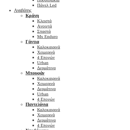
Προβολάκια
Πάνελ Led
Αναβάτης
Κράνη
Kλειστά
Aνοιχτά
Σπαστά
Mx Enduro
Γάντια
Καλοκαιρινά
Χειμερινά
4 Εποχών
Urban
Δερμάτινα
Μπουφάν
Καλοκαιρινά
Χειμερινά
Δερμάτινα
Urban
4 Εποχών
Παντελόνια
Καλοκαιρινά
Χειμερινά
Δερμάτινα
4 Εποχών