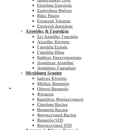
Δισκόπλακες Over
Ελατήρια Σιαγώνας
Σωληνάκια Φρένου
Βίδες Ρακόρ
Επισκευή Τρόμπας
Επισκευή Δαγκάνας
Αλυσίδες & Γρανάζια
Σετ Αλυσίδες Γρανάζια
Αλυσίδες Κίνησης
Γρανάζια Εμπρός
Γρανάζια Πίσω
Καδένες Εκκεντροφόρου
Ασφάλειες Αλυσίδας
Ασφάλειες Γραναζιών
Μετάδοση Scooter
Ιμάντες Κίνησης
Μπίλιες Βαριατόρ
My wishlist
Οδηγοί Βαριατόρ
Φτερωτές
Καμπάνες Φυγόκεντρικού
Ελατήρια Racing
Βαριατόρ Racing
Φυγοκεντρικά Racing
Βαριατόρ STD
Φυγοκεντρικά STD