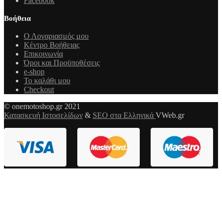
Facebook
Βοήθεια
Ο Λογαριασμός μου
Κέντρο Βοήθειας
Επικοινωνία
Όροι και Προϋποθέσεις
e-shop
Το καλάθι μου
Checkout
© onemotoshop.gr 2021
Κατασκευή Ιστοσελίδων
&
SEO στα Ελληνικά
VWeb.gr