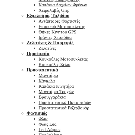
Καπάκια Δοχείων Φρένων
Χειρολαβές Grip
Εξοπλισμός Ταξιδίου
Αντάπτορες Φορτιστές
Επισκευή Μοτοσυκλέτας
Θήκες Κινητού GPS
Ιμάντες Χταπόδια
Ζελατίνες & Παρμπρίζ
Ζελατίνες
Προστασία
Κουκούλες Μοτοσυκλέτας
Κουκούλες Σέλας
Προστατευτικά
Μανιτάρια
Κάγκελα
Καπάκια Κινητήρα
Μανιτάρια Τροχών
Σφουγγαράκια
Προστατευτικά Παπουτσιών
Προστατευτικά Ρεζερβουάρ
Φωτισμός
Φλας
Φλας Led
Led Λάμπες