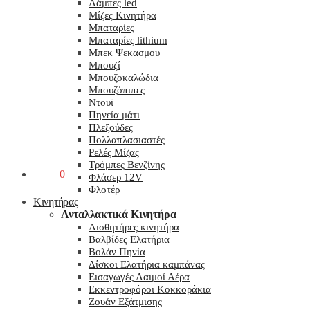
Λάμπες led
Μίζες Κινητήρα
Μπαταρίες
Μπαταρίες lithium
Μπεκ Ψεκασμου
Μπουζί
Μπουζοκαλώδια
Μπουζόπιπες
Ντουϊ
Πηνεία μάτι
Πλεξούδες
Πολλαπλασιαστές
Ρελές Μίζας
Τρόμπες Βενζίνης
0,00
€
0
Φλάσερ 12V
Φλοτέρ
Κινητήρας
Ανταλλακτικά Κινητήρα
Αισθητήρες κινητήρα
Βαλβίδες Ελατήρια
Βολάν Πηνία
Δίσκοι Ελατήρια καμπάνας
Εισαγωγές Λαιμοί Αέρα
Εκκεντροφόροι Κοκκοράκια
Ζουάν Εξάτμισης