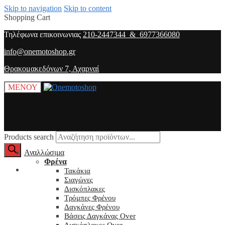
Skip to navigation
Skip to content
Shopping Cart
Τηλέφωνα επικοινωνιας
210-2447344 & 6977366080
info@onemotoshop.gr
Θρακομακεδόνων 7, Αχαρναί
ΜΕΝΟΥ
Products search
Αναλλώσιμα
Φρένα
O λογαριασμός μου
Τακάκια
Σιαγώνες
Δισκόπλακες
Τρόμπες Φρένου
Δαγκάνες Φρένου
Βάσεις Δαγκάνας Over