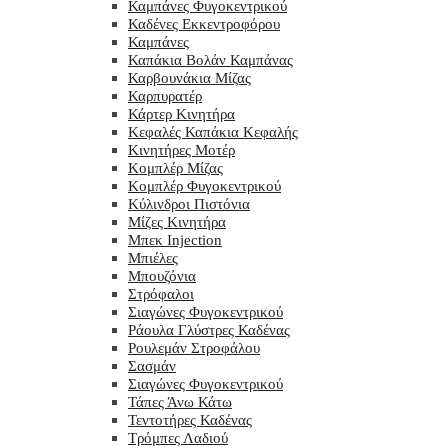
Καμπάνες Φυγοκεντρικού
Καδένες Εκκεντροφόρου
Καμπάνες
Καπάκια Βολάν Καμπάνας
Καρβουνάκια Μίζας
Καρπυρατέρ
Κάρτερ Κινητήρα
Κεφαλές Καπάκια Κεφαλής
Κινητήρες Μοτέρ
Κομπλέρ Μίζας
Κομπλέρ Φυγοκεντρικού
Κύλινδροι Πιστόνια
Μίζες Κινητήρα
Μπεκ Injection
Μπιέλες
Μπουζόνια
Στρόφαλοι
Σιαγώνες Φυγοκεντρικού
Ράουλα Γλύστρες Καδένας
Ρουλεμάν Στροφάλου
Σασμάν
Σιαγώνες Φυγοκεντρικού
Τάπες Άνω Κάτω
Τεντοτήρες Καδένας
Τρόμπες Λαδιού