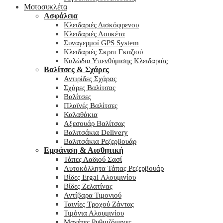
Μοτοσυκλέτα
Ασφάλεια
Κλειδαριές Δισκόφρενου
Κλειδαριές Λουκέτα
Συναγερμοί GPS System
Κλειδαριές Σκριπ Γκαζιού
Καλώδια Υπενθύμισης Κλειδαριάς
Βαλίτσες & Σχάρες
Αντιρίδες Σχάρας
Σχάρες Βαλίτσας
Βαλίτσες
Πλαϊνές Βαλίτσες
Καλαθάκια
Αξεσουάρ Βαλίτσας
Βαλιτσάκια Delivery
Βαλιτσάκια Ρεζερβουάρ
Εμφάνιση & Αισθητική
Τάπες Λαδιού Σασί
Αυτοκόλλητα Τάπας Ρεζερβουάρ
Βίδες Ergal Αλουμινίου
Βίδες Ζελατίνας
Αντίβαρα Τιμονιού
Ταινίες Τροχού Ζάντας
Τιμόνια Αλουμινίου
Μανέτες Ρυθμιζόμενες