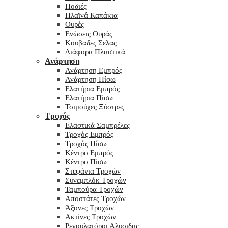
Ποδιές
Πλαϊνά Καπάκια
Ουρές
Ενώσεις Ουράς
Κουβαδες Σελας
Διάφορα Πλαστικά
Ανάρτηση
Ανάρτηση Εμπρός
Ανάρτηση Πίσω
Ελατήρια Εμπρός
Ελατήρια Πίσω
Τσιμούχες Ξύστρες
Τροχός
Ελαστικά Σαμπρέλες
Τροχός Εμπρός
Τροχός Πίσω
Κέντρο Εμπρός
Κέντρο Πίσω
Στεφάνια Τροχών
Συνεμπλόκ Τροχών
Ταμπούρα Τροχών
Αποστάτες Τροχών
Άξονες Τροχών
Ακτίνες Τροχών
Ρεγουλατόροι Αλυσιδας