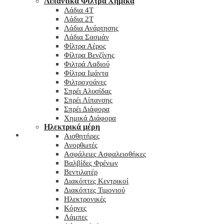
Λιπαντικά Φίλτρα Χημικά
Λάδια 4T
Λάδια 2T
Λάδια Ανάρτησης
Λάδια Σασμάν
Φίλτρα Αέρος
Φίλτρα Βενζίνης
Φιλτρά Λαδιού
Φίλτρα Ιμάντα
Φιλτροχοάνες
Σπρέι Αλυσίδας
Σπρέι Λίπανσης
Σπρέι Διάφορα
Χημικά Διάφορα
Hλεκτρικά μέρη
Checkout
Αισθητήρες
Ανορθωτές
Ασφάλειες Ασφαλειοθήκες
Βαλβίδες Φρένων
Βεντιλατέρ
Διακόπτες Κεντρικοί
Διακόπτες Τιμονιού
Ηλεκτρονικές
Κόρνες
Λάμπες