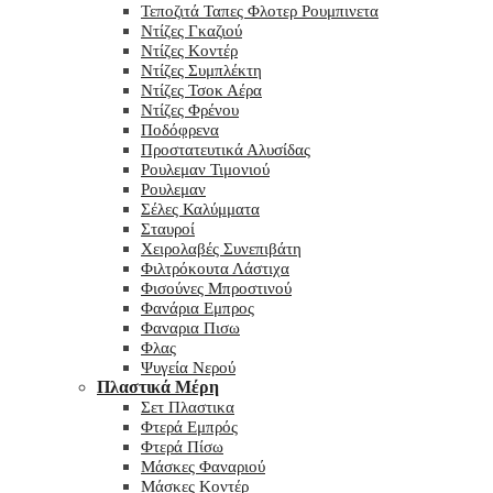
Τεποζιτά Ταπες Φλοτερ Ρουμπινετα
Ντίζες Γκαζιού
Ντίζες Κοντέρ
Ντίζες Συμπλέκτη
Ντίζες Τσοκ Αέρα
Ντίζες Φρένου
Ποδόφρενα
Προστατευτικά Αλυσίδας
Ρουλεμαν Τιμονιού
Ρουλεμαν
Σέλες Καλύμματα
Σταυροί
Χειρολαβές Συνεπιβάτη
Φιλτρόκουτα Λάστιχα
Φισούνες Μπροστινού
Φανάρια Εμπρος
Φαναρια Πισω
Φλας
Ψυγεία Νερού
Πλαστικά Μέρη
Σετ Πλαστικα
Φτερά Εμπρός
Φτερά Πίσω
Μάσκες Φαναριού
Μάσκες Κοντέρ