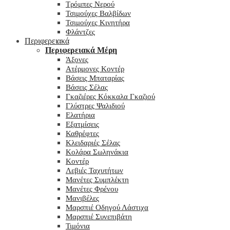
Τρόμπες Νερού
Τσιμούχες Βαλβίδων
Τσιμούχες Κινητήρα
Φλάντζες
Περιφερειακά
Περιφερειακά Μέρη
Άξονες
Ατέρμονες Κοντέρ
Βάσεις Μπαταρίας
Βάσεις Σέλας
Γκαζιέρες Κόκκαλα Γκαζιού
Γλύστρες Ψαλιδιού
Ελατήρια
Εξατμίσεις
Καθρέφτες
Κλειδαριές Σέλας
Κολάρα Σωληνάκια
Κοντέρ
Λεβιές Ταχυτήτων
Μανέτες Συμπλέκτη
Μανέτες Φρένου
Μανιβέλες
Μαρσπιέ Οδηγού Λάστιχα
Μαρσπιέ Συνεπιβάτη
Τιμόνια