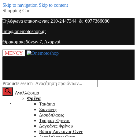
Skip to navigation
Skip to content
Shopping Cart
Τηλέφωνα επικοινωνιας
210-2447344 & 6977366080
info@onemotoshop.gr
Θρακομακεδόνων 7, Αχαρναί
ΜΕΝΟΥ
Products search
Αναλλώσιμα
Φρένα
O λογαριασμός μου
Τακάκια
Σιαγώνες
Δισκόπλακες
Τρόμπες Φρένου
Δαγκάνες Φρένου
Βάσεις Δαγκάνας Over