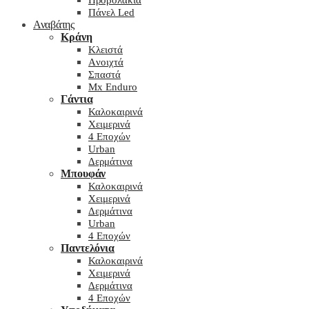
Προβολάκια
Πάνελ Led
Αναβάτης
Κράνη
Kλειστά
Aνοιχτά
Σπαστά
Mx Enduro
Γάντια
Καλοκαιρινά
Χειμερινά
4 Εποχών
Urban
Δερμάτινα
Μπουφάν
Καλοκαιρινά
Χειμερινά
Δερμάτινα
Urban
4 Εποχών
Παντελόνια
Καλοκαιρινά
Χειμερινά
Δερμάτινα
4 Εποχών