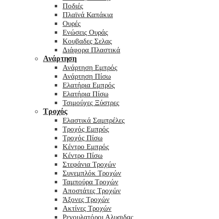
Ποδιές
Πλαϊνά Καπάκια
Ουρές
Ενώσεις Ουράς
Κουβαδες Σελας
Διάφορα Πλαστικά
Ανάρτηση
Ανάρτηση Εμπρός
Ανάρτηση Πίσω
Ελατήρια Εμπρός
Ελατήρια Πίσω
Τσιμούχες Ξύστρες
Τροχός
Ελαστικά Σαμπρέλες
Τροχός Εμπρός
Τροχός Πίσω
Κέντρο Εμπρός
Κέντρο Πίσω
Στεφάνια Τροχών
Συνεμπλόκ Τροχών
Ταμπούρα Τροχών
Αποστάτες Τροχών
Άξονες Τροχών
Ακτίνες Τροχών
Ρεγουλατόροι Αλυσιδας