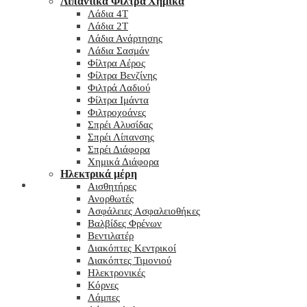
Λιπαντικά Φίλτρα Χημικά
Λάδια 4T
Λάδια 2T
Λάδια Ανάρτησης
Λάδια Σασμάν
Φίλτρα Αέρος
Φίλτρα Βενζίνης
Φιλτρά Λαδιού
Φίλτρα Ιμάντα
Φιλτροχοάνες
Σπρέι Αλυσίδας
Σπρέι Λίπανσης
Σπρέι Διάφορα
Χημικά Διάφορα
Hλεκτρικά μέρη
Checkout
Αισθητήρες
Ανορθωτές
Ασφάλειες Ασφαλειοθήκες
Βαλβίδες Φρένων
Βεντιλατέρ
Διακόπτες Κεντρικοί
Διακόπτες Τιμονιού
Ηλεκτρονικές
Κόρνες
Λάμπες