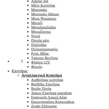
Λάμπες led
Μίζες Κινητήρα
Μπαταρίες
Μπαταρίες lithium
Μπεκ Ψεκασμου
Μπουζί
Μπουζοκαλώδια
Μπουζόπιπες
Ντουϊ
Πηνεία μάτι
Πλεξούδες
Πολλαπλασιαστές
Ρελές Μίζας
Τρόμπες Βενζίνης
0,00
€
0
Φλάσερ 12V
Φλοτέρ
Κινητήρας
Ανταλλακτικά Κινητήρα
Αισθητήρες κινητήρα
Βαλβίδες Ελατήρια
Βολάν Πηνία
Δίσκοι Ελατήρια καμπάνας
Εισαγωγές Λαιμοί Αέρα
Εκκεντροφόροι Κοκκοράκια
Ζουάν Εξάτμισης