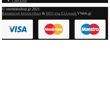
Checkout
© onemotoshop.gr 2021
Κατασκευή Ιστοσελίδων
&
SEO στα Ελληνικά
VWeb.gr