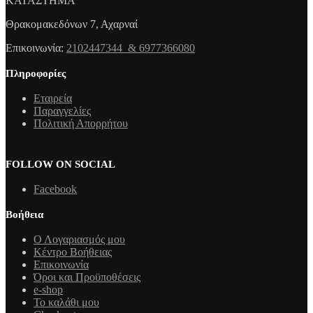
ΚΑΤΑΣΤΗΜΑ
Θρακομακεδόνων 7, Αχαρναί
Επικοινωνία:
2102447344 & 6977366080
Πληροφορίες
Εταιρεία
Παραγγελίες
Πολιτική Απορρήτου
FOLLOW ON SOCIAL
Facebook
Βοήθεια
Ο Λογαριασμός μου
Κέντρο Βοήθειας
Επικοινωνία
Όροι και Προϋποθέσεις
e-shop
Το καλάθι μου