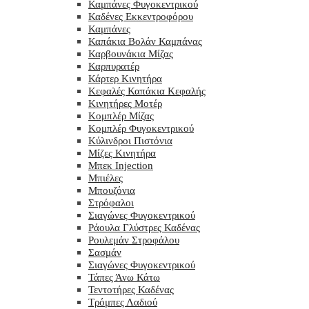
Καμπάνες Φυγοκεντρικού
Καδένες Εκκεντροφόρου
Καμπάνες
Καπάκια Βολάν Καμπάνας
Καρβουνάκια Μίζας
Καρπυρατέρ
Κάρτερ Κινητήρα
Κεφαλές Καπάκια Κεφαλής
Κινητήρες Μοτέρ
Κομπλέρ Μίζας
Κομπλέρ Φυγοκεντρικού
Κύλινδροι Πιστόνια
Μίζες Κινητήρα
Μπεκ Injection
Μπιέλες
Μπουζόνια
Στρόφαλοι
Σιαγώνες Φυγοκεντρικού
Ράουλα Γλύστρες Καδένας
Ρουλεμάν Στροφάλου
Σασμάν
Σιαγώνες Φυγοκεντρικού
Τάπες Άνω Κάτω
Τεντοτήρες Καδένας
Τρόμπες Λαδιού