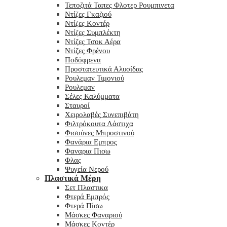
Τεποζιτά Ταπες Φλοτερ Ρουμπινετα
Ντίζες Γκαζιού
Ντίζες Κοντέρ
Ντίζες Συμπλέκτη
Ντίζες Τσοκ Αέρα
Ντίζες Φρένου
Ποδόφρενα
Προστατευτικά Αλυσίδας
Ρουλεμαν Τιμονιού
Ρουλεμαν
Σέλες Καλύμματα
Σταυροί
Χειρολαβές Συνεπιβάτη
Φιλτρόκουτα Λάστιχα
Φισούνες Μπροστινού
Φανάρια Εμπρος
Φαναρια Πισω
Φλας
Ψυγεία Νερού
Πλαστικά Μέρη
Σετ Πλαστικα
Φτερά Εμπρός
Φτερά Πίσω
Μάσκες Φαναριού
Μάσκες Κοντέρ