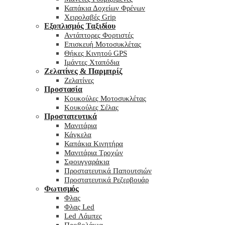
Καπάκια Δοχείων Φρένων
Χειρολαβές Grip
Εξοπλισμός Ταξιδίου
Αντάπτορες Φορτιστές
Επισκευή Μοτοσυκλέτας
Θήκες Κινητού GPS
Ιμάντες Χταπόδια
Ζελατίνες & Παρμπρίζ
Ζελατίνες
Προστασία
Κουκούλες Μοτοσυκλέτας
Κουκούλες Σέλας
Προστατευτικά
Μανιτάρια
Κάγκελα
Καπάκια Κινητήρα
Μανιτάρια Τροχών
Σφουγγαράκια
Προστατευτικά Παπουτσιών
Προστατευτικά Ρεζερβουάρ
Φωτισμός
Φλας
Φλας Led
Led Λάμπες