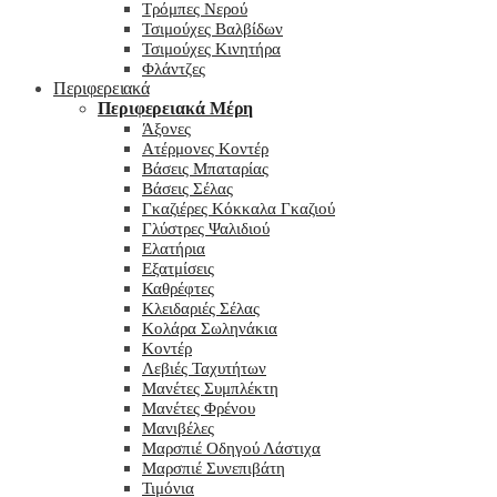
Τρόμπες Νερού
Τσιμούχες Βαλβίδων
Τσιμούχες Κινητήρα
Φλάντζες
Περιφερειακά
Περιφερειακά Μέρη
Άξονες
Ατέρμονες Κοντέρ
Βάσεις Μπαταρίας
Βάσεις Σέλας
Γκαζιέρες Κόκκαλα Γκαζιού
Γλύστρες Ψαλιδιού
Ελατήρια
Εξατμίσεις
Καθρέφτες
Κλειδαριές Σέλας
Κολάρα Σωληνάκια
Κοντέρ
Λεβιές Ταχυτήτων
Μανέτες Συμπλέκτη
Μανέτες Φρένου
Μανιβέλες
Μαρσπιέ Οδηγού Λάστιχα
Μαρσπιέ Συνεπιβάτη
Τιμόνια