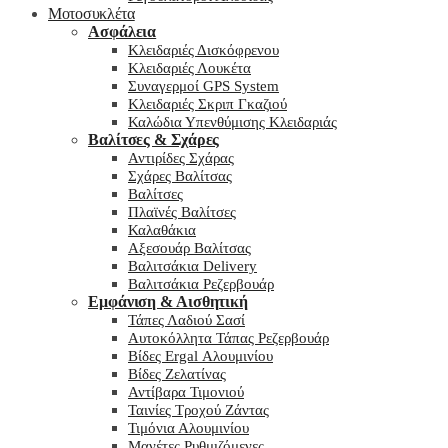
Μοτοσυκλέτα
Ασφάλεια
Κλειδαριές Δισκόφρενου
Κλειδαριές Λουκέτα
Συναγερμοί GPS System
Κλειδαριές Σκριπ Γκαζιού
Καλώδια Υπενθύμισης Κλειδαριάς
Βαλίτσες & Σχάρες
Αντιρίδες Σχάρας
Σχάρες Βαλίτσας
Βαλίτσες
Πλαϊνές Βαλίτσες
Καλαθάκια
Αξεσουάρ Βαλίτσας
Βαλιτσάκια Delivery
Βαλιτσάκια Ρεζερβουάρ
Εμφάνιση & Αισθητική
Τάπες Λαδιού Σασί
Αυτοκόλλητα Τάπας Ρεζερβουάρ
Βίδες Ergal Αλουμινίου
Βίδες Ζελατίνας
Αντίβαρα Τιμονιού
Ταινίες Τροχού Ζάντας
Τιμόνια Αλουμινίου
Μανέτες Ρυθμιζόμενες