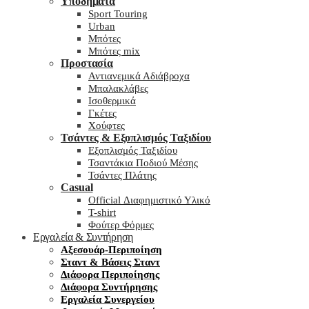
Υποδήματα
Sport Touring
Urban
Μπότες
Μπότες mix
Προστασία
Αντιανεμικά Αδιάβροχα
Μπαλακλάβες
Ισοθερμικά
Γκέτες
Χούφτες
Τσάντες & Εξοπλισμός Ταξιδίου
Εξοπλισμός Ταξιδίου
Τσαντάκια Ποδιού Μέσης
Τσάντες Πλάτης
Casual
Official Διαφημιστικό Υλικό
T-shirt
Φούτερ Φόρμες
Εργαλεία & Συντήρηση
Αξεσουάρ-Περιποίηση
Σταντ & Βάσεις Σταντ
Διάφορα Περιποίησης
Διάφορα Συντήρησης
Εργαλεία Συνεργείου