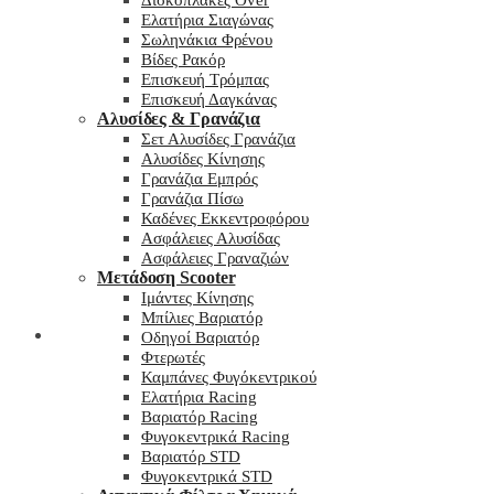
Δισκόπλακες Over
Ελατήρια Σιαγώνας
Σωληνάκια Φρένου
Βίδες Ρακόρ
Επισκευή Τρόμπας
Επισκευή Δαγκάνας
Αλυσίδες & Γρανάζια
Σετ Αλυσίδες Γρανάζια
Αλυσίδες Κίνησης
Γρανάζια Εμπρός
Γρανάζια Πίσω
Καδένες Εκκεντροφόρου
Ασφάλειες Αλυσίδας
Ασφάλειες Γραναζιών
Μετάδοση Scooter
Ιμάντες Κίνησης
Μπίλιες Βαριατόρ
My wishlist
Οδηγοί Βαριατόρ
Φτερωτές
Καμπάνες Φυγόκεντρικού
Ελατήρια Racing
Βαριατόρ Racing
Φυγοκεντρικά Racing
Βαριατόρ STD
Φυγοκεντρικά STD