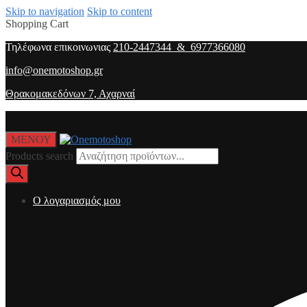
Skip to navigation
Skip to content
Shopping Cart
Τηλέφωνα επικοινωνιας
210-2447344 & 6977366080
info@onemotoshop.gr
Θρακομακεδόνων 7, Αχαρναί
ΜΕΝΟΥ
Products search
O λογαριασμός μου