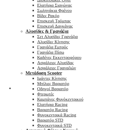
Δισκόπλακες Over
Ελατήρια Σιαγώνας
Σωληνάκια Φρένου
Βίδες Ρακόρ
Επισκευή Τρόμπας
Επισκευή Δαγκάνας
Αλυσίδες & Γρανάζια
Σετ Αλυσίδες Γρανάζια
Αλυσίδες Κίνησης
Γρανάζια Εμπρός
Γρανάζια Πίσω
Καδένες Εκκεντροφόρου
Ασφάλειες Αλυσίδας
Ασφάλειες Γραναζιών
Μετάδοση Scooter
Ιμάντες Κίνησης
Μπίλιες Βαριατόρ
My wishlist
Οδηγοί Βαριατόρ
Φτερωτές
Καμπάνες Φυγόκεντρικού
Ελατήρια Racing
Βαριατόρ Racing
Φυγοκεντρικά Racing
Βαριατόρ STD
Φυγοκεντρικά STD