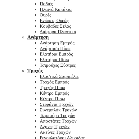
Ποδιές
Πλαϊνά Καπάκια
Ουρές
Ενώσεις Ουράς
Κουβαδες Σελας
Διάφορα Πλαστικά
Ανάρτηση
Ανάρτηση Εμπρός
Ανάρτηση Πίσω
Ελατήρια Εμπρός
Ελατήρια Πίσω
Τσιμούχες Ξύστρες
Τροχός
Ελαστικά Σαμπρέλες
Τροχός Εμπρός
Τροχός Πίσω
Κέντρο Εμπρός
Κέντρο Πίσω
Στεφάνια Τροχών
Συνεμπλόκ Τροχών
Ταμπούρα Τροχών
Αποστάτες Τροχών
Άξονες Τροχών
Ακτίνες Τροχών
Ρεγουλατόροι Αλυσιδας