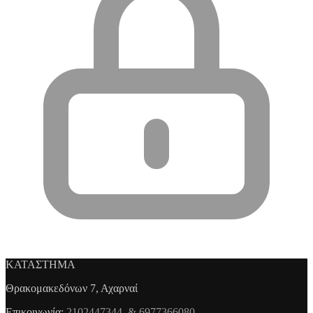
ΚΑΤΑΣΤΗΜΑ
Θρακομακεδόνων 7, Αχαρναί
Επικοινωνία:
2102447344 & 6977366080