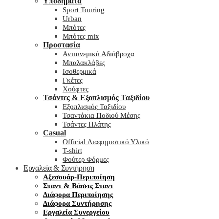
Υποδήματα
Sport Touring
Urban
Μπότες
Μπότες mix
Προστασία
Αντιανεμικά Αδιάβροχα
Μπαλακλάβες
Ισοθερμικά
Γκέτες
Χούφτες
Τσάντες & Εξοπλισμός Ταξιδίου
Εξοπλισμός Ταξιδίου
Τσαντάκια Ποδιού Μέσης
Τσάντες Πλάτης
Casual
Official Διαφημιστικό Υλικό
T-shirt
Φούτερ Φόρμες
Εργαλεία & Συντήρηση
Αξεσουάρ-Περιποίηση
Σταντ & Βάσεις Σταντ
Διάφορα Περιποίησης
Διάφορα Συντήρησης
Εργαλεία Συνεργείου