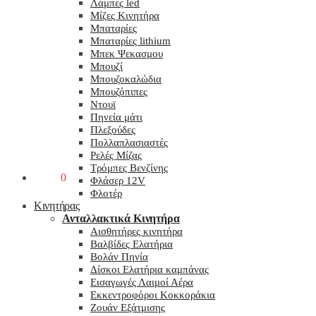
Λάμπες led
Μίζες Κινητήρα
Μπαταρίες
Μπαταρίες lithium
Μπεκ Ψεκασμου
Μπουζί
Μπουζοκαλώδια
Μπουζόπιπες
Ντουϊ
Πηνεία μάτι
Πλεξούδες
Πολλαπλασιαστές
Ρελές Μίζας
Τρόμπες Βενζίνης
0,00
€
0
Φλάσερ 12V
Φλοτέρ
Κινητήρας
Ανταλλακτικά Κινητήρα
Αισθητήρες κινητήρα
Βαλβίδες Ελατήρια
Βολάν Πηνία
Δίσκοι Ελατήρια καμπάνας
Εισαγωγές Λαιμοί Αέρα
Εκκεντροφόροι Κοκκοράκια
Ζουάν Εξάτμισης