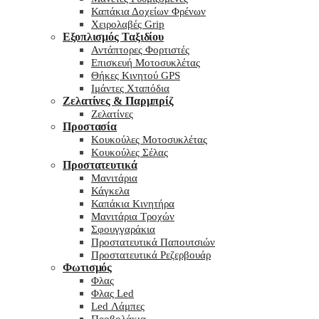
Καπάκια Δοχείων Φρένων
Χειρολαβές Grip
Εξοπλισμός Ταξιδίου
Αντάπτορες Φορτιστές
Επισκευή Μοτοσυκλέτας
Θήκες Κινητού GPS
Ιμάντες Χταπόδια
Ζελατίνες & Παρμπρίζ
Ζελατίνες
Προστασία
Κουκούλες Μοτοσυκλέτας
Κουκούλες Σέλας
Προστατευτικά
Μανιτάρια
Κάγκελα
Καπάκια Κινητήρα
Μανιτάρια Τροχών
Σφουγγαράκια
Προστατευτικά Παπουτσιών
Προστατευτικά Ρεζερβουάρ
Φωτισμός
Φλας
Φλας Led
Led Λάμπες