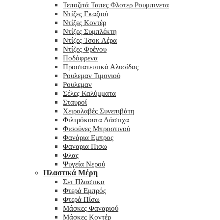
Τεποζιτά Ταπες Φλοτερ Ρουμπινετα
Ντίζες Γκαζιού
Ντίζες Κοντέρ
Ντίζες Συμπλέκτη
Ντίζες Τσοκ Αέρα
Ντίζες Φρένου
Ποδόφρενα
Προστατευτικά Αλυσίδας
Ρουλεμαν Τιμονιού
Ρουλεμαν
Σέλες Καλύμματα
Σταυροί
Χειρολαβές Συνεπιβάτη
Φιλτρόκουτα Λάστιχα
Φισούνες Μπροστινού
Φανάρια Εμπρος
Φαναρια Πισω
Φλας
Ψυγεία Νερού
Πλαστικά Μέρη
Σετ Πλαστικα
Φτερά Εμπρός
Φτερά Πίσω
Μάσκες Φαναριού
Μάσκες Κοντέρ