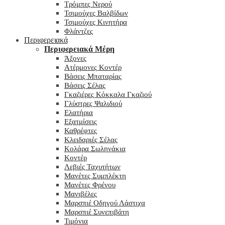
Τρόμπες Νερού
Τσιμούχες Βαλβίδων
Τσιμούχες Κινητήρα
Φλάντζες
Περιφερειακά
Περιφερειακά Μέρη
Άξονες
Ατέρμονες Κοντέρ
Βάσεις Μπαταρίας
Βάσεις Σέλας
Γκαζιέρες Κόκκαλα Γκαζιού
Γλύστρες Ψαλιδιού
Ελατήρια
Εξατμίσεις
Καθρέφτες
Κλειδαριές Σέλας
Κολάρα Σωληνάκια
Κοντέρ
Λεβιές Ταχυτήτων
Μανέτες Συμπλέκτη
Μανέτες Φρένου
Μανιβέλες
Μαρσπιέ Οδηγού Λάστιχα
Μαρσπιέ Συνεπιβάτη
Τιμόνια