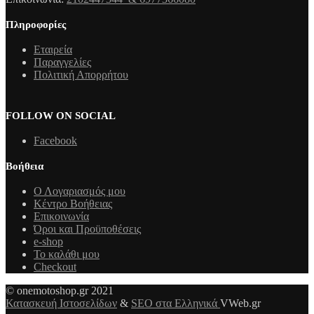
Πληροφορίες
Εταιρεία
Παραγγελίες
Πολιτική Απορρήτου
FOLLOW ON SOCIAL
Facebook
Βοήθεια
Ο Λογαριασμός μου
Κέντρο Βοήθειας
Επικοινωνία
Όροι και Προϋποθέσεις
e-shop
Το καλάθι μου
Checkout
© onemotoshop.gr 2021
Κατασκευή Ιστοσελίδων
&
SEO στα Ελληνικά
VWeb.gr