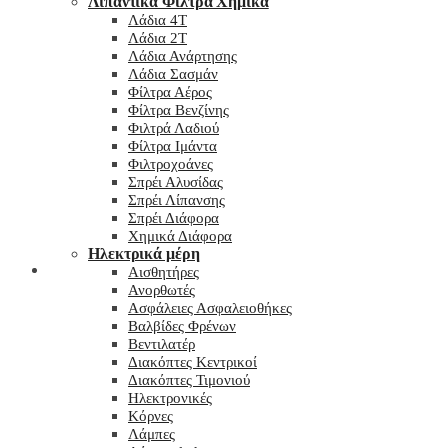
Λιπαντικά Φίλτρα Χημικά
Λάδια 4T
Λάδια 2T
Λάδια Ανάρτησης
Λάδια Σασμάν
Φίλτρα Αέρος
Φίλτρα Βενζίνης
Φιλτρά Λαδιού
Φίλτρα Ιμάντα
Φιλτροχοάνες
Σπρέι Αλυσίδας
Σπρέι Λίπανσης
Σπρέι Διάφορα
Χημικά Διάφορα
Hλεκτρικά μέρη
Checkout
Αισθητήρες
Ανορθωτές
Ασφάλειες Ασφαλειοθήκες
Βαλβίδες Φρένων
Βεντιλατέρ
Διακόπτες Κεντρικοί
Διακόπτες Τιμονιού
Ηλεκτρονικές
Κόρνες
Λάμπες