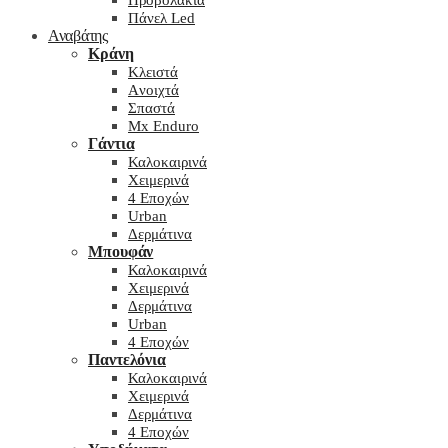
Προβολάκια
Πάνελ Led
Αναβάτης
Κράνη
Kλειστά
Aνοιχτά
Σπαστά
Mx Enduro
Γάντια
Καλοκαιρινά
Χειμερινά
4 Εποχών
Urban
Δερμάτινα
Μπουφάν
Καλοκαιρινά
Χειμερινά
Δερμάτινα
Urban
4 Εποχών
Παντελόνια
Καλοκαιρινά
Χειμερινά
Δερμάτινα
4 Εποχών