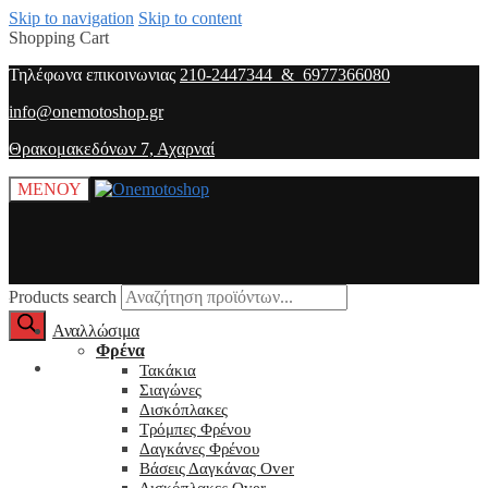
Skip to navigation
Skip to content
Shopping Cart
Τηλέφωνα επικοινωνιας
210-2447344 & 6977366080
info@onemotoshop.gr
Θρακομακεδόνων 7, Αχαρναί
ΜΕΝΟΥ
Products search
Αναλλώσιμα
Φρένα
O λογαριασμός μου
Τακάκια
Σιαγώνες
Δισκόπλακες
Τρόμπες Φρένου
Δαγκάνες Φρένου
Βάσεις Δαγκάνας Over