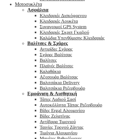
Μοτοσυκλέτα
Ασφάλεια
Κλειδαριές Δισκόφρενου
Κλειδαριές Λουκέτα
Συναγερμοί GPS System
Κλειδαριές Σκριπ Γκαζιού
Καλώδια Υπενθύμισης Κλειδαριάς
Βαλίτσες & Σχάρες
Αντιρίδες Σχάρας
Σχάρες Βαλίτσας
Βαλίτσες
Πλαϊνές Βαλίτσες
Καλαθάκια
Αξεσουάρ Βαλίτσας
Βαλιτσάκια Delivery
Βαλιτσάκια Ρεζερβουάρ
Εμφάνιση & Αισθητική
Τάπες Λαδιού Σασί
Αυτοκόλλητα Τάπας Ρεζερβουάρ
Βίδες Ergal Αλουμινίου
Βίδες Ζελατίνας
Αντίβαρα Τιμονιού
Ταινίες Τροχού Ζάντας
Τιμόνια Αλουμινίου
Μανέτες Ρυθμιζόμενες