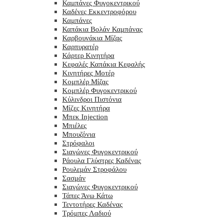
Καμπάνες Φυγοκεντρικού
Καδένες Εκκεντροφόρου
Καμπάνες
Καπάκια Βολάν Καμπάνας
Καρβουνάκια Μίζας
Καρπυρατέρ
Κάρτερ Κινητήρα
Κεφαλές Καπάκια Κεφαλής
Κινητήρες Μοτέρ
Κομπλέρ Μίζας
Κομπλέρ Φυγοκεντρικού
Κύλινδροι Πιστόνια
Μίζες Κινητήρα
Μπεκ Injection
Μπιέλες
Μπουζόνια
Στρόφαλοι
Σιαγώνες Φυγοκεντρικού
Ράουλα Γλύστρες Καδένας
Ρουλεμάν Στροφάλου
Σασμάν
Σιαγώνες Φυγοκεντρικού
Τάπες Άνω Κάτω
Τεντοτήρες Καδένας
Τρόμπες Λαδιού