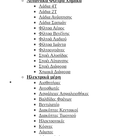
Λιπαντικά Φίλτρα Χημικά
Λάδια 4T
Λάδια 2T
Λάδια Ανάρτησης
Λάδια Σασμάν
Φίλτρα Αέρος
Φίλτρα Βενζίνης
Φιλτρά Λαδιού
Φίλτρα Ιμάντα
Φιλτροχοάνες
Σπρέι Αλυσίδας
Σπρέι Λίπανσης
Σπρέι Διάφορα
Χημικά Διάφορα
Hλεκτρικά μέρη
Checkout
Αισθητήρες
Ανορθωτές
Ασφάλειες Ασφαλειοθήκες
Βαλβίδες Φρένων
Βεντιλατέρ
Διακόπτες Κεντρικοί
Διακόπτες Τιμονιού
Ηλεκτρονικές
Κόρνες
Λάμπες