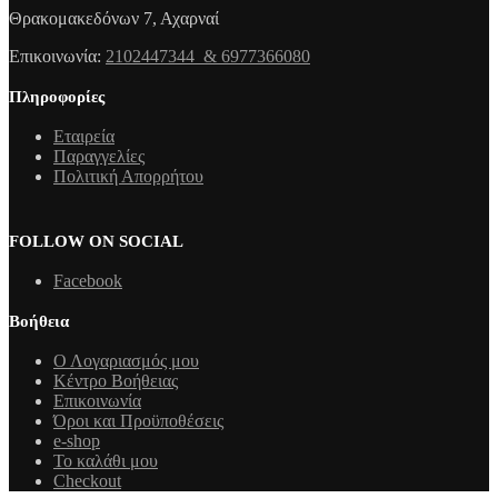
Θρακομακεδόνων 7, Αχαρναί
Επικοινωνία:
2102447344 & 6977366080
Πληροφορίες
Εταιρεία
Παραγγελίες
Πολιτική Απορρήτου
FOLLOW ON SOCIAL
Facebook
Βοήθεια
Ο Λογαριασμός μου
Κέντρο Βοήθειας
Επικοινωνία
Όροι και Προϋποθέσεις
e-shop
Το καλάθι μου
Checkout