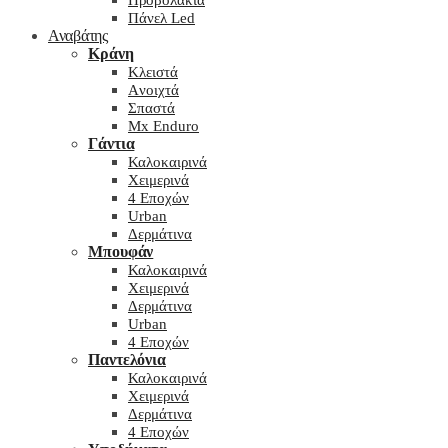
Προβολάκια
Πάνελ Led
Αναβάτης
Κράνη
Kλειστά
Aνοιχτά
Σπαστά
Mx Enduro
Γάντια
Καλοκαιρινά
Χειμερινά
4 Εποχών
Urban
Δερμάτινα
Μπουφάν
Καλοκαιρινά
Χειμερινά
Δερμάτινα
Urban
4 Εποχών
Παντελόνια
Καλοκαιρινά
Χειμερινά
Δερμάτινα
4 Εποχών