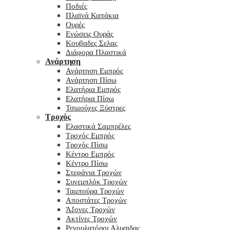
Ποδιές
Πλαϊνά Καπάκια
Ουρές
Ενώσεις Ουράς
Κουβαδες Σελας
Διάφορα Πλαστικά
Ανάρτηση
Ανάρτηση Εμπρός
Ανάρτηση Πίσω
Ελατήρια Εμπρός
Ελατήρια Πίσω
Τσιμούχες Ξύστρες
Τροχός
Ελαστικά Σαμπρέλες
Τροχός Εμπρός
Τροχός Πίσω
Κέντρο Εμπρός
Κέντρο Πίσω
Στεφάνια Τροχών
Συνεμπλόκ Τροχών
Ταμπούρα Τροχών
Αποστάτες Τροχών
Άξονες Τροχών
Ακτίνες Τροχών
Ρεγουλατόροι Αλυσιδας