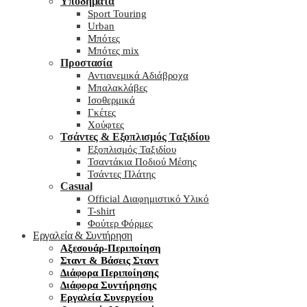
Υποδήματα
Sport Touring
Urban
Μπότες
Μπότες mix
Προστασία
Αντιανεμικά Αδιάβροχα
Μπαλακλάβες
Ισοθερμικά
Γκέτες
Χούφτες
Τσάντες & Εξοπλισμός Ταξιδίου
Εξοπλισμός Ταξιδίου
Τσαντάκια Ποδιού Μέσης
Τσάντες Πλάτης
Casual
Official Διαφημιστικό Υλικό
T-shirt
Φούτερ Φόρμες
Εργαλεία & Συντήρηση
Αξεσουάρ-Περιποίηση
Σταντ & Βάσεις Σταντ
Διάφορα Περιποίησης
Διάφορα Συντήρησης
Εργαλεία Συνεργείου