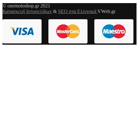
© onemotoshop.gr 2021
Κατασκευή Ιστοσελίδων
&
SEO στα Ελληνικά
VWeb.gr