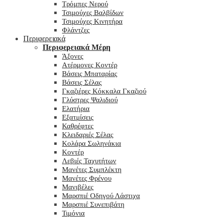
Τρόμπες Νερού
Τσιμούχες Βαλβίδων
Τσιμούχες Κινητήρα
Φλάντζες
Περιφερειακά
Περιφερειακά Μέρη
Άξονες
Ατέρμονες Κοντέρ
Βάσεις Μπαταρίας
Βάσεις Σέλας
Γκαζιέρες Κόκκαλα Γκαζιού
Γλύστρες Ψαλιδιού
Ελατήρια
Εξατμίσεις
Καθρέφτες
Κλειδαριές Σέλας
Κολάρα Σωληνάκια
Κοντέρ
Λεβιές Ταχυτήτων
Μανέτες Συμπλέκτη
Μανέτες Φρένου
Μανιβέλες
Μαρσπιέ Οδηγού Λάστιχα
Μαρσπιέ Συνεπιβάτη
Τιμόνια