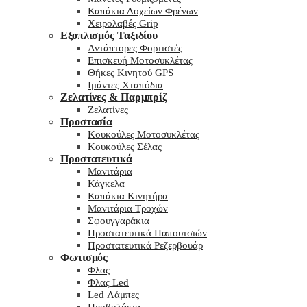
Καπάκια Δοχείων Φρένων
Χειρολαβές Grip
Εξοπλισμός Ταξιδίου
Αντάπτορες Φορτιστές
Επισκευή Μοτοσυκλέτας
Θήκες Κινητού GPS
Ιμάντες Χταπόδια
Ζελατίνες & Παρμπρίζ
Ζελατίνες
Προστασία
Κουκούλες Μοτοσυκλέτας
Κουκούλες Σέλας
Προστατευτικά
Μανιτάρια
Κάγκελα
Καπάκια Κινητήρα
Μανιτάρια Τροχών
Σφουγγαράκια
Προστατευτικά Παπουτσιών
Προστατευτικά Ρεζερβουάρ
Φωτισμός
Φλας
Φλας Led
Led Λάμπες