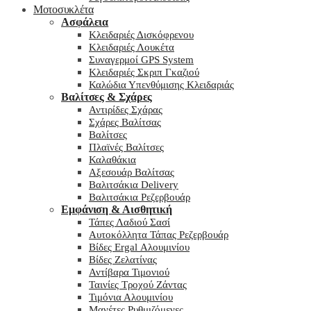
Μοτοσυκλέτα
Ασφάλεια
Κλειδαριές Δισκόφρενου
Κλειδαριές Λουκέτα
Συναγερμοί GPS System
Κλειδαριές Σκριπ Γκαζιού
Καλώδια Υπενθύμισης Κλειδαριάς
Βαλίτσες & Σχάρες
Αντιρίδες Σχάρας
Σχάρες Βαλίτσας
Βαλίτσες
Πλαϊνές Βαλίτσες
Καλαθάκια
Αξεσουάρ Βαλίτσας
Βαλιτσάκια Delivery
Βαλιτσάκια Ρεζερβουάρ
Εμφάνιση & Αισθητική
Τάπες Λαδιού Σασί
Αυτοκόλλητα Τάπας Ρεζερβουάρ
Βίδες Ergal Αλουμινίου
Βίδες Ζελατίνας
Αντίβαρα Τιμονιού
Ταινίες Τροχού Ζάντας
Τιμόνια Αλουμινίου
Μανέτες Ρυθμιζόμενες