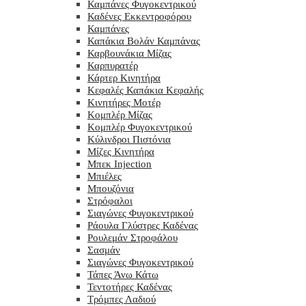
Καμπάνες Φυγοκεντρικού
Καδένες Εκκεντροφόρου
Καμπάνες
Καπάκια Βολάν Καμπάνας
Καρβουνάκια Μίζας
Καρπυρατέρ
Κάρτερ Κινητήρα
Κεφαλές Καπάκια Κεφαλής
Κινητήρες Μοτέρ
Κομπλέρ Μίζας
Κομπλέρ Φυγοκεντρικού
Κύλινδροι Πιστόνια
Μίζες Κινητήρα
Μπεκ Injection
Μπιέλες
Μπουζόνια
Στρόφαλοι
Σιαγώνες Φυγοκεντρικού
Ράουλα Γλύστρες Καδένας
Ρουλεμάν Στροφάλου
Σασμάν
Σιαγώνες Φυγοκεντρικού
Τάπες Άνω Κάτω
Τεντοτήρες Καδένας
Τρόμπες Λαδιού