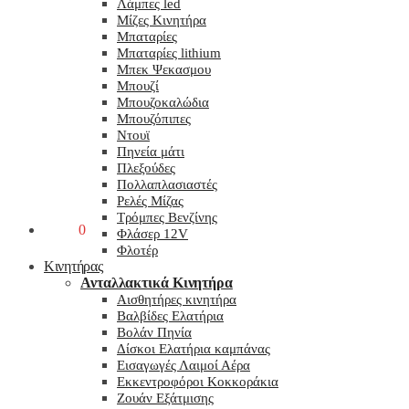
Λάμπες led
Μίζες Κινητήρα
Μπαταρίες
Μπαταρίες lithium
Μπεκ Ψεκασμου
Μπουζί
Μπουζοκαλώδια
Μπουζόπιπες
Ντουϊ
Πηνεία μάτι
Πλεξούδες
Πολλαπλασιαστές
Ρελές Μίζας
Τρόμπες Βενζίνης
0,00
€
0
Φλάσερ 12V
Φλοτέρ
Κινητήρας
Ανταλλακτικά Κινητήρα
Αισθητήρες κινητήρα
Βαλβίδες Ελατήρια
Βολάν Πηνία
Δίσκοι Ελατήρια καμπάνας
Εισαγωγές Λαιμοί Αέρα
Εκκεντροφόροι Κοκκοράκια
Ζουάν Εξάτμισης