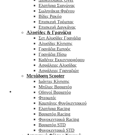
Δισκόπλακες Over
Ελατήρια Σιαγώνας
Σωληνάκια Φρένου
Βίδες Ρακόρ
Επισκευή Τρόμπας
Επισκευή Δαγκάνας
Αλυσίδες & Γρανάζια
Σετ Αλυσίδες Γρανάζια
Αλυσίδες Κίνησης
Γρανάζια Εμπρός
Γρανάζια Πίσω
Καδένες Εκκεντροφόρου
Ασφάλειες Αλυσίδας
Ασφάλειες Γραναζιών
Μετάδοση Scooter
Ιμάντες Κίνησης
Μπίλιες Βαριατόρ
My wishlist
Οδηγοί Βαριατόρ
Φτερωτές
Καμπάνες Φυγόκεντρικού
Ελατήρια Racing
Βαριατόρ Racing
Φυγοκεντρικά Racing
Βαριατόρ STD
Φυγοκεντρικά STD