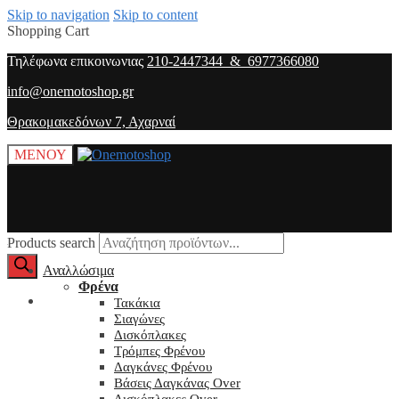
Skip to navigation
Skip to content
Shopping Cart
Τηλέφωνα επικοινωνιας
210-2447344 & 6977366080
info@onemotoshop.gr
Θρακομακεδόνων 7, Αχαρναί
ΜΕΝΟΥ
Products search
Αναλλώσιμα
Φρένα
O λογαριασμός μου
Τακάκια
Σιαγώνες
Δισκόπλακες
Τρόμπες Φρένου
Δαγκάνες Φρένου
Βάσεις Δαγκάνας Over