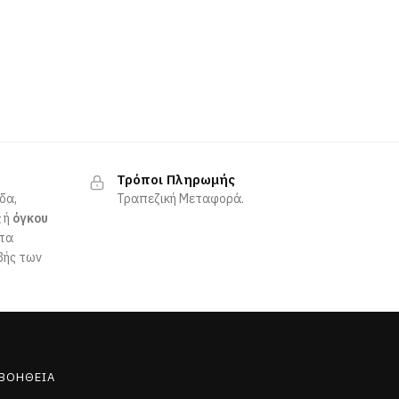
Τρόποι Πληρωμής
δα,
Τραπεζική Μεταφορά.
ς
ή
όγκου
ητα
βής των
ΒΟΉΘΕΙΑ