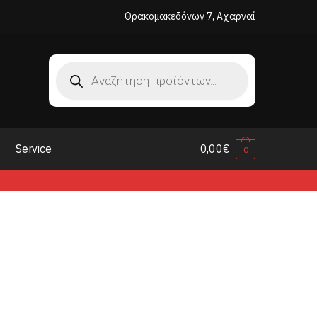
Θρακομακεδόνων 7, Αχαρναί
Products
search
Service
0,00
€
0