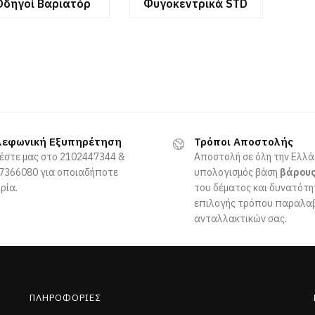
Οδηγοί Βαριατόρ
Φυγοκεντρικά STD
λεφωνική Εξυπηρέτηση
Τρόποι Αποστολής
έστε μας στο 2102447344 &
Αποστολή σε όλη την Ελλά
7366080 για οποιαδήποτε
υπολογισμός βάση
βάρου
ρία.
του δέματος και δυνατότ
επιλογής τρόπου παραλα
ανταλλακτικών σας.
ΠΛΗΡΟΦΟΡΊΕΣ