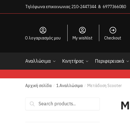
Skip
Skip
Τηλέφωνα επικοινωνιας
210-2447344 & 6977366080
to
to
navigation
content
O λογαριασμός μου
My wishlist
Checkout
Αναλλώσιμα
Κινητήρας
Περιφερειακά
Αρχική σελίδα
1.Αναλλώσιμα
Μετάδοση Scooter
/
/
Μ
Αναζήτηση
για: