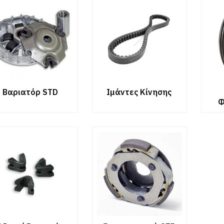
Βαριατόρ STD
Ιμάντες Κίνησης
Φ