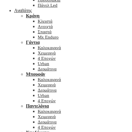
Προβολάκια
Πάνελ Led
Αναβάτης
Κράνη
Kλειστά
Aνοιχτά
Σπαστά
Mx Enduro
Γάντια
Καλοκαιρινά
Χειμερινά
4 Εποχών
Urban
Δερμάτινα
Μπουφάν
Καλοκαιρινά
Χειμερινά
Δερμάτινα
Urban
4 Εποχών
Παντελόνια
Καλοκαιρινά
Χειμερινά
Δερμάτινα
4 Εποχών