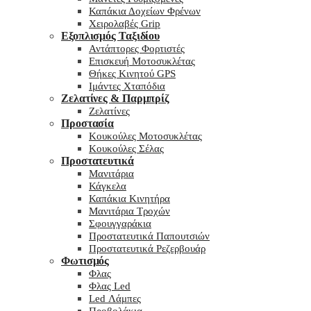
Καπάκια Δοχείων Φρένων
Χειρολαβές Grip
Εξοπλισμός Ταξιδίου
Αντάπτορες Φορτιστές
Επισκευή Μοτοσυκλέτας
Θήκες Κινητού GPS
Ιμάντες Χταπόδια
Ζελατίνες & Παρμπρίζ
Ζελατίνες
Προστασία
Κουκούλες Μοτοσυκλέτας
Κουκούλες Σέλας
Προστατευτικά
Μανιτάρια
Κάγκελα
Καπάκια Κινητήρα
Μανιτάρια Τροχών
Σφουγγαράκια
Προστατευτικά Παπουτσιών
Προστατευτικά Ρεζερβουάρ
Φωτισμός
Φλας
Φλας Led
Led Λάμπες