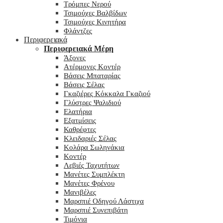
Τρόμπες Νερού
Τσιμούχες Βαλβίδων
Τσιμούχες Κινητήρα
Φλάντζες
Περιφερειακά
Περιφερειακά Μέρη
Άξονες
Ατέρμονες Κοντέρ
Βάσεις Μπαταρίας
Βάσεις Σέλας
Γκαζιέρες Κόκκαλα Γκαζιού
Γλύστρες Ψαλιδιού
Ελατήρια
Εξατμίσεις
Καθρέφτες
Κλειδαριές Σέλας
Κολάρα Σωληνάκια
Κοντέρ
Λεβιές Ταχυτήτων
Μανέτες Συμπλέκτη
Μανέτες Φρένου
Μανιβέλες
Μαρσπιέ Οδηγού Λάστιχα
Μαρσπιέ Συνεπιβάτη
Τιμόνια