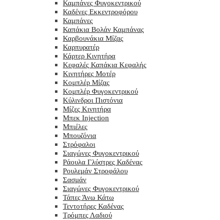
Καμπάνες Φυγοκεντρικού
Καδένες Εκκεντροφόρου
Καμπάνες
Καπάκια Βολάν Καμπάνας
Καρβουνάκια Μίζας
Καρπυρατέρ
Κάρτερ Κινητήρα
Κεφαλές Καπάκια Κεφαλής
Κινητήρες Μοτέρ
Κομπλέρ Μίζας
Κομπλέρ Φυγοκεντρικού
Κύλινδροι Πιστόνια
Μίζες Κινητήρα
Μπεκ Injection
Μπιέλες
Μπουζόνια
Στρόφαλοι
Σιαγώνες Φυγοκεντρικού
Ράουλα Γλύστρες Καδένας
Ρουλεμάν Στροφάλου
Σασμάν
Σιαγώνες Φυγοκεντρικού
Τάπες Άνω Κάτω
Τεντοτήρες Καδένας
Τρόμπες Λαδιού