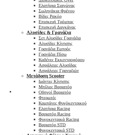
Δισκόπλακες Over
Ελατήρια Σιαγώνας
Σωληνάκια Φρένου
Βίδες Ρακόρ
Επισκευή Τρόμπας
Επισκευή Δαγκάνας
Αλυσίδες & Γρανάζια
Σετ Αλυσίδες Γρανάζια
Αλυσίδες Κίνησης
Γρανάζια Εμπρός
Γρανάζια Πίσω
Καδένες Εκκεντροφόρου
Ασφάλειες Αλυσίδας
Ασφάλειες Γραναζιών
Μετάδοση Scooter
Ιμάντες Κίνησης
Μπίλιες Βαριατόρ
My wishlist
Οδηγοί Βαριατόρ
Φτερωτές
Καμπάνες Φυγόκεντρικού
Ελατήρια Racing
Βαριατόρ Racing
Φυγοκεντρικά Racing
Βαριατόρ STD
Φυγοκεντρικά STD