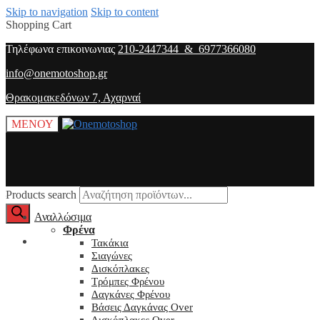
Skip to navigation
Skip to content
Shopping Cart
Τηλέφωνα επικοινωνιας
210-2447344 & 6977366080
info@onemotoshop.gr
Θρακομακεδόνων 7, Αχαρναί
ΜΕΝΟΥ
Products search
Αναλλώσιμα
Φρένα
O λογαριασμός μου
Τακάκια
Σιαγώνες
Δισκόπλακες
Τρόμπες Φρένου
Δαγκάνες Φρένου
Βάσεις Δαγκάνας Over