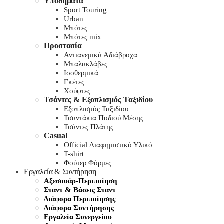
Υποδήματα
Sport Touring
Urban
Μπότες
Μπότες mix
Προστασία
Αντιανεμικά Αδιάβροχα
Μπαλακλάβες
Ισοθερμικά
Γκέτες
Χούφτες
Τσάντες & Εξοπλισμός Ταξιδίου
Εξοπλισμός Ταξιδίου
Τσαντάκια Ποδιού Μέσης
Τσάντες Πλάτης
Casual
Official Διαφημιστικό Υλικό
T-shirt
Φούτερ Φόρμες
Εργαλεία & Συντήρηση
Αξεσουάρ-Περιποίηση
Σταντ & Βάσεις Σταντ
Διάφορα Περιποίησης
Διάφορα Συντήρησης
Εργαλεία Συνεργείου