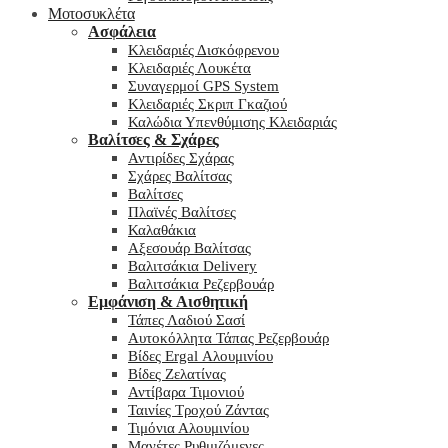
Μοτοσυκλέτα
Ασφάλεια
Κλειδαριές Δισκόφρενου
Κλειδαριές Λουκέτα
Συναγερμοί GPS System
Κλειδαριές Σκριπ Γκαζιού
Καλώδια Υπενθύμισης Κλειδαριάς
Βαλίτσες & Σχάρες
Αντιρίδες Σχάρας
Σχάρες Βαλίτσας
Βαλίτσες
Πλαϊνές Βαλίτσες
Καλαθάκια
Αξεσουάρ Βαλίτσας
Βαλιτσάκια Delivery
Βαλιτσάκια Ρεζερβουάρ
Εμφάνιση & Αισθητική
Τάπες Λαδιού Σασί
Αυτοκόλλητα Τάπας Ρεζερβουάρ
Βίδες Ergal Αλουμινίου
Βίδες Ζελατίνας
Αντίβαρα Τιμονιού
Ταινίες Τροχού Ζάντας
Τιμόνια Αλουμινίου
Μανέτες Ρυθμιζόμενες