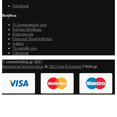
Facebook
Βοήθεια
Ο Λογαριασμός μου
Κέντρο Βοήθειας
Επικοινωνία
Όροι και Προϋποθέσεις
e-shop
Το καλάθι μου
Checkout
© onemotoshop.gr 2021
Κατασκευή Ιστοσελίδων
&
SEO στα Ελληνικά
VWeb.gr