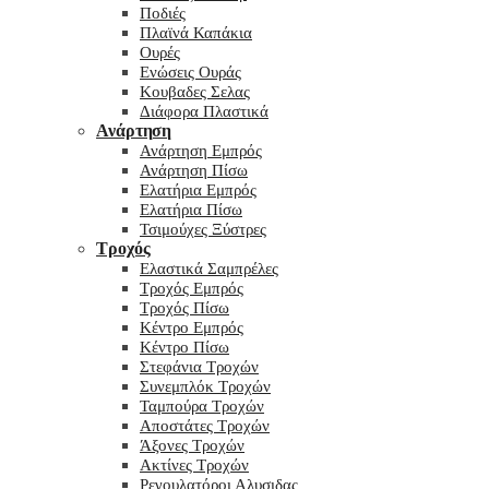
Ποδιές
Πλαϊνά Καπάκια
Ουρές
Ενώσεις Ουράς
Κουβαδες Σελας
Διάφορα Πλαστικά
Ανάρτηση
Ανάρτηση Εμπρός
Ανάρτηση Πίσω
Ελατήρια Εμπρός
Ελατήρια Πίσω
Τσιμούχες Ξύστρες
Τροχός
Ελαστικά Σαμπρέλες
Τροχός Εμπρός
Τροχός Πίσω
Κέντρο Εμπρός
Κέντρο Πίσω
Στεφάνια Τροχών
Συνεμπλόκ Τροχών
Ταμπούρα Τροχών
Αποστάτες Τροχών
Άξονες Τροχών
Ακτίνες Τροχών
Ρεγουλατόροι Αλυσιδας