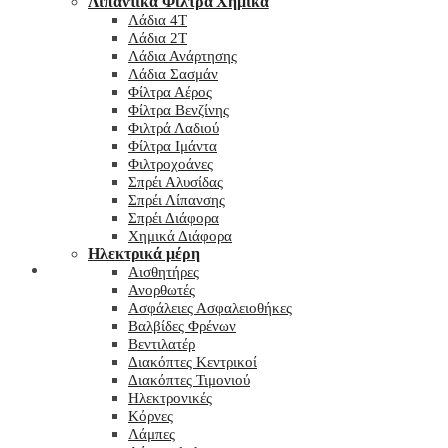
Λιπαντικά Φίλτρα Χημικά
Λάδια 4T
Λάδια 2T
Λάδια Ανάρτησης
Λάδια Σασμάν
Φίλτρα Αέρος
Φίλτρα Βενζίνης
Φιλτρά Λαδιού
Φίλτρα Ιμάντα
Φιλτροχοάνες
Σπρέι Αλυσίδας
Σπρέι Λίπανσης
Σπρέι Διάφορα
Χημικά Διάφορα
Hλεκτρικά μέρη
Checkout
Αισθητήρες
Ανορθωτές
Ασφάλειες Ασφαλειοθήκες
Βαλβίδες Φρένων
Βεντιλατέρ
Διακόπτες Κεντρικοί
Διακόπτες Τιμονιού
Ηλεκτρονικές
Κόρνες
Λάμπες