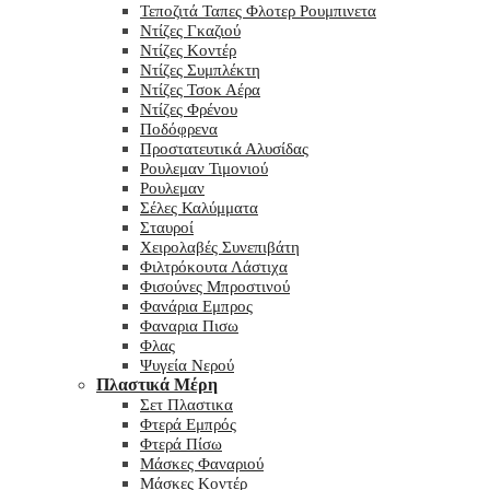
Τεποζιτά Ταπες Φλοτερ Ρουμπινετα
Ντίζες Γκαζιού
Ντίζες Κοντέρ
Ντίζες Συμπλέκτη
Ντίζες Τσοκ Αέρα
Ντίζες Φρένου
Ποδόφρενα
Προστατευτικά Αλυσίδας
Ρουλεμαν Τιμονιού
Ρουλεμαν
Σέλες Καλύμματα
Σταυροί
Χειρολαβές Συνεπιβάτη
Φιλτρόκουτα Λάστιχα
Φισούνες Μπροστινού
Φανάρια Εμπρος
Φαναρια Πισω
Φλας
Ψυγεία Νερού
Πλαστικά Μέρη
Σετ Πλαστικα
Φτερά Εμπρός
Φτερά Πίσω
Μάσκες Φαναριού
Μάσκες Κοντέρ