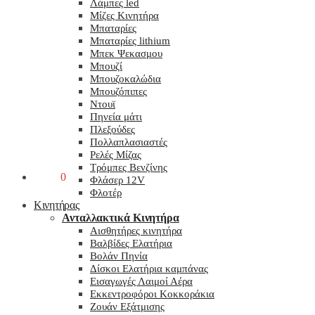
Λάμπες led
Μίζες Κινητήρα
Μπαταρίες
Μπαταρίες lithium
Μπεκ Ψεκασμου
Μπουζί
Μπουζοκαλώδια
Μπουζόπιπες
Ντουϊ
Πηνεία μάτι
Πλεξούδες
Πολλαπλασιαστές
Ρελές Μίζας
Τρόμπες Βενζίνης
0,00
€
0
Φλάσερ 12V
Φλοτέρ
Κινητήρας
Ανταλλακτικά Κινητήρα
Αισθητήρες κινητήρα
Βαλβίδες Ελατήρια
Βολάν Πηνία
Δίσκοι Ελατήρια καμπάνας
Εισαγωγές Λαιμοί Αέρα
Εκκεντροφόροι Κοκκοράκια
Ζουάν Εξάτμισης