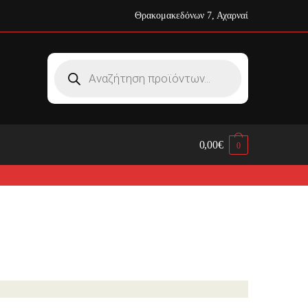
Θρακομακεδόνων 7, Αχαρναί
Products
search
0,00
€
0