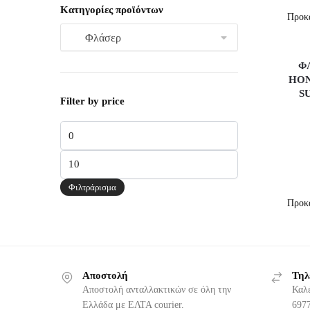
Κατηγορίες προϊόντων
Φ
HON
S
Filter by price
Ελάχιστη
τιμή
Μέγιστη
τιμή
Φιλτράρισμα
Αποστολή
Τηλ
Αποστολή ανταλλακτικών σε όλη την
Καλ
Ελλάδα με ΕΛΤΑ courier.
6977