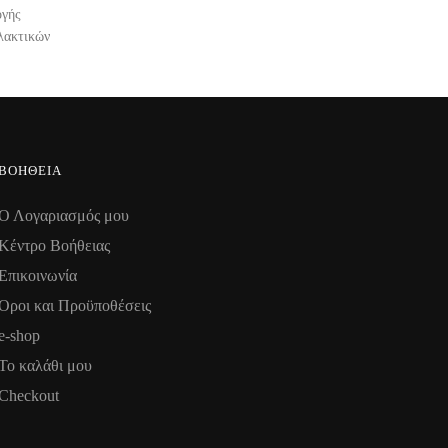
ογής
λακτικών
ΒΟΉΘΕΙΑ
Ο Λογαριασμός μου
Κέντρο Βοήθειας
Επικοινωνία
Όροι και Προϋποθέσεις
e-shop
Το καλάθι μου
Checkout