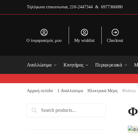
Skip
Skip
Τηλέφωνα επικοινωνιας
210-2447344 & 6977366080
to
to
navigation
content
O λογαριασμός μου
My wishlist
Checkout
Αναλλώσιμα
Κινητήρας
Περιφερειακά
Μ
Αρχική σελίδα
/
1.Αναλλώσιμα
/
Ηλεκτρικά Μέρη
/
Φλάσερ
Αναζήτηση
Φ
για: