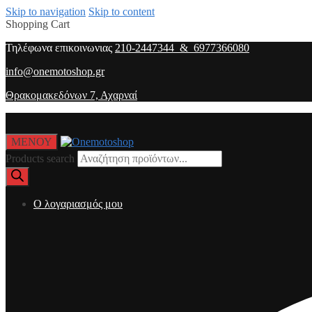
Skip to navigation
Skip to content
Shopping Cart
Τηλέφωνα επικοινωνιας
210-2447344 & 6977366080
info@onemotoshop.gr
Θρακομακεδόνων 7, Αχαρναί
ΜΕΝΟΥ
Products search
O λογαριασμός μου