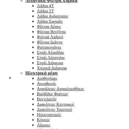
Λιπαντικά Φίλτρα Χημικά
Λάδια 4T
Λάδια 2T
Λάδια Ανάρτησης
Λάδια Σασμάν
Φίλτρα Αέρος
Φίλτρα Βενζίνης
Φιλτρά Λαδιού
Φίλτρα Ιμάντα
Φιλτροχοάνες
Σπρέι Αλυσίδας
Σπρέι Λίπανσης
Σπρέι Διάφορα
Χημικά Διάφορα
Hλεκτρικά μέρη
Checkout
Αισθητήρες
Ανορθωτές
Ασφάλειες Ασφαλειοθήκες
Βαλβίδες Φρένων
Βεντιλατέρ
Διακόπτες Κεντρικοί
Διακόπτες Τιμονιού
Ηλεκτρονικές
Κόρνες
Λάμπες