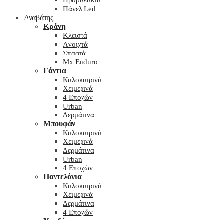
Προβολάκια
Πάνελ Led
Αναβάτης
Κράνη
Kλειστά
Aνοιχτά
Σπαστά
Mx Enduro
Γάντια
Καλοκαιρινά
Χειμερινά
4 Εποχών
Urban
Δερμάτινα
Μπουφάν
Καλοκαιρινά
Χειμερινά
Δερμάτινα
Urban
4 Εποχών
Παντελόνια
Καλοκαιρινά
Χειμερινά
Δερμάτινα
4 Εποχών