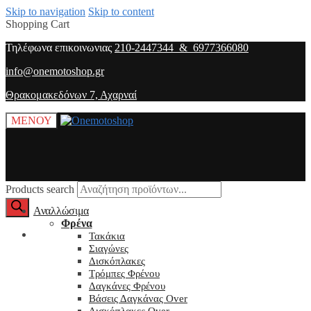
Skip to navigation
Skip to content
Shopping Cart
Τηλέφωνα επικοινωνιας
210-2447344 & 6977366080
info@onemotoshop.gr
Θρακομακεδόνων 7, Αχαρναί
ΜΕΝΟΥ
Products search
Αναλλώσιμα
Φρένα
O λογαριασμός μου
Τακάκια
Σιαγώνες
Δισκόπλακες
Τρόμπες Φρένου
Δαγκάνες Φρένου
Βάσεις Δαγκάνας Over