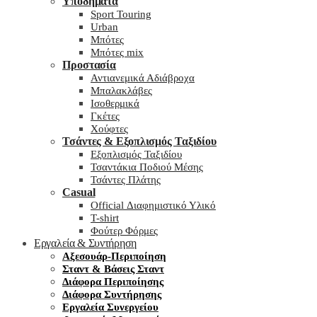
Υποδήματα
Sport Touring
Urban
Μπότες
Μπότες mix
Προστασία
Αντιανεμικά Αδιάβροχα
Μπαλακλάβες
Ισοθερμικά
Γκέτες
Χούφτες
Τσάντες & Εξοπλισμός Ταξιδίου
Εξοπλισμός Ταξιδίου
Τσαντάκια Ποδιού Μέσης
Τσάντες Πλάτης
Casual
Official Διαφημιστικό Υλικό
T-shirt
Φούτερ Φόρμες
Εργαλεία & Συντήρηση
Αξεσουάρ-Περιποίηση
Σταντ & Βάσεις Σταντ
Διάφορα Περιποίησης
Διάφορα Συντήρησης
Εργαλεία Συνεργείου