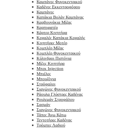
Καμπάνες Φυγοκεντρικού
Καδένες Εκκεντροφόρου
Καμπάνες
Καπάκια Βολάν Καμπάνας
Καρβουνάκια Μίζας
Καρπυρατέρ
Κάρτερ Κινητήρα
Κεφαλές Καπάκια Κεφαλής
Κινητήρες Μοτέρ
Κομπλέρ Μίζας
Κομπλέρ Φυγοκεντρικού
Κύλινδροι Πιστόνια
Μίζες Κινητήρα
Μπεκ Injection
Μπιέλες
Μπουζόνια
Στρόφαλοι
Σιαγώνες Φυγοκεντρικού
Ράουλα Γλύστρες Καδένας
Ρουλεμάν Στροφάλου
Σασμάν
Σιαγώνες Φυγοκεντρικού
Τάπες Άνω Κάτω
Τεντοτήρες Καδένας
Τρόμπες Λαδιού