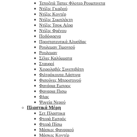
Τεποζιτά Ταπες Φλοτερ Ρουμπινετα
Ντίζες Γκαζιού
Ντίζες Κοντέρ
Ντίζες Συμπλέκτη
Ντίζες Τσοκ Αέρα
Ντίζες Φρένου
Ποδόφρενα
Προστατευτικά Αλυσίδας
Ρουλεμαν Τιμονιού
Ρουλεμαν
Σέλες Καλύμματα
Σταυροί
Χειρολαβές Συνεπιβάτη
Φιλτρόκουτα Λάστιχα
Φισούνες Μπροστινού
Φανάρια Εμπρος
Φαναρια Πισω
Φλας
Ψυγεία Νερού
Πλαστικά Μέρη
Σετ Πλαστικα
Φτερά Εμπρός
Φτερά Πίσω
Μάσκες Φαναριού
Μάσκες Κοντέρ