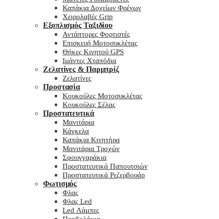
Καπάκια Δοχείων Φρένων
Χειρολαβές Grip
Εξοπλισμός Ταξιδίου
Αντάπτορες Φορτιστές
Επισκευή Μοτοσυκλέτας
Θήκες Κινητού GPS
Ιμάντες Χταπόδια
Ζελατίνες & Παρμπρίζ
Ζελατίνες
Προστασία
Κουκούλες Μοτοσυκλέτας
Κουκούλες Σέλας
Προστατευτικά
Μανιτάρια
Κάγκελα
Καπάκια Κινητήρα
Μανιτάρια Τροχών
Σφουγγαράκια
Προστατευτικά Παπουτσιών
Προστατευτικά Ρεζερβουάρ
Φωτισμός
Φλας
Φλας Led
Led Λάμπες