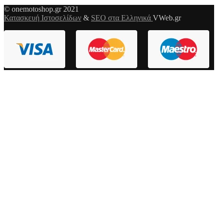
© onemotoshop.gr 2021
Κατασκευή Ιστοσελίδων
&
SEO στα Ελληνικά
VWeb.gr