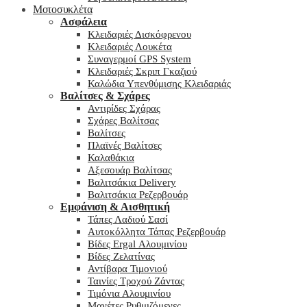
Μοτοσυκλέτα
Ασφάλεια
Κλειδαριές Δισκόφρενου
Κλειδαριές Λουκέτα
Συναγερμοί GPS System
Κλειδαριές Σκριπ Γκαζιού
Καλώδια Υπενθύμισης Κλειδαριάς
Βαλίτσες & Σχάρες
Αντιρίδες Σχάρας
Σχάρες Βαλίτσας
Βαλίτσες
Πλαϊνές Βαλίτσες
Καλαθάκια
Αξεσουάρ Βαλίτσας
Βαλιτσάκια Delivery
Βαλιτσάκια Ρεζερβουάρ
Εμφάνιση & Αισθητική
Τάπες Λαδιού Σασί
Αυτοκόλλητα Τάπας Ρεζερβουάρ
Βίδες Ergal Αλουμινίου
Βίδες Ζελατίνας
Αντίβαρα Τιμονιού
Ταινίες Τροχού Ζάντας
Τιμόνια Αλουμινίου
Μανέτες Ρυθμιζόμενες