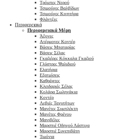
Τρόμπες Νερού
Τσιμούχες Βαλβίδων
Τσιμούχες Κινητήρα
Φλάντζες
Περιφερειακά
Περιφερειακά Μέρη
Άξονες
Ατέρμονες Κοντέρ
Βάσεις Μπαταρίας
Βάσεις Σέλας
Γκαζιέρες Κόκκαλα Γκαζιού
Γλύστρες Ψαλιδιού
Ελατήρια
Εξατμίσεις
Καθρέφτες
Κλειδαριές Σέλας
Κολάρα Σωληνάκια
Κοντέρ
Λεβιές Ταχυτήτων
Μανέτες Συμπλέκτη
Μανέτες Φρένου
Μανιβέλες
Μαρσπιέ Οδηγού Λάστιχα
Μαρσπιέ Συνεπιβάτη
Τιμόνια