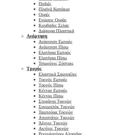
Ποδιές
Πλαϊνά Καπάκια
Ουρές
Ενώσεις Ουράς
Κουβαδες Σελας
Διάφορα Πλαστικά
Ανάρτηση
Ανάρτηση Εμπρός
Ανάρτηση Πίσω
Ελατήρια Εμπρός
Ελατήρια Πίσω
Τσιμούχες Ξύστρες
Τροχός
Ελαστικά Σαμπρέλες
Τροχός Εμπρός
Τροχός Πίσω
Κέντρο Εμπρός
Κέντρο Πίσω
Στεφάνια Τροχών
Συνεμπλόκ Τροχών
Ταμπούρα Τροχών
Αποστάτες Τροχών
Άξονες Τροχών
Ακτίνες Τροχών
Ρεγουλατόροι Αλυσιδας