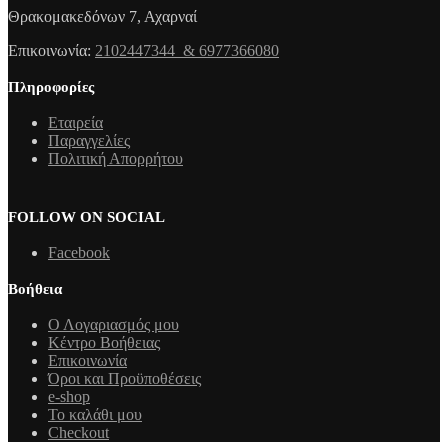
Θρακομακεδόνων 7, Αχαρναί
Επικοινωνία:
2102447344 & 6977366080
Πληροφορίες
Εταιρεία
Παραγγελίες
Πολιτική Απορρήτου
FOLLOW ON SOCIAL
Facebook
Βοήθεια
Ο Λογαριασμός μου
Κέντρο Βοήθειας
Επικοινωνία
Όροι και Προϋποθέσεις
e-shop
Το καλάθι μου
Checkout