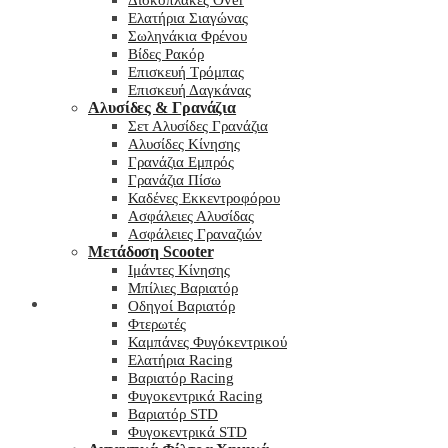
Δισκόπλακες Over
Ελατήρια Σιαγώνας
Σωληνάκια Φρένου
Βίδες Ρακόρ
Επισκευή Τρόμπας
Επισκευή Δαγκάνας
Αλυσίδες & Γρανάζια
Σετ Αλυσίδες Γρανάζια
Αλυσίδες Κίνησης
Γρανάζια Εμπρός
Γρανάζια Πίσω
Καδένες Εκκεντροφόρου
Ασφάλειες Αλυσίδας
Ασφάλειες Γραναζιών
Μετάδοση Scooter
Ιμάντες Κίνησης
Μπίλιες Βαριατόρ
My wishlist
Οδηγοί Βαριατόρ
Φτερωτές
Καμπάνες Φυγόκεντρικού
Ελατήρια Racing
Βαριατόρ Racing
Φυγοκεντρικά Racing
Βαριατόρ STD
Φυγοκεντρικά STD