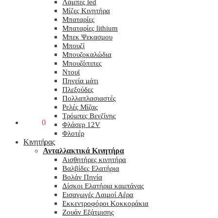
Λάμπες led
Μίζες Κινητήρα
Μπαταρίες
Μπαταρίες lithium
Μπεκ Ψεκασμου
Μπουζί
Μπουζοκαλώδια
Μπουζόπιπες
Ντουϊ
Πηνεία μάτι
Πλεξούδες
Πολλαπλασιαστές
Ρελές Μίζας
Τρόμπες Βενζίνης
0,00
€
0
Φλάσερ 12V
Φλοτέρ
Κινητήρας
Ανταλλακτικά Κινητήρα
Αισθητήρες κινητήρα
Βαλβίδες Ελατήρια
Βολάν Πηνία
Δίσκοι Ελατήρια καμπάνας
Εισαγωγές Λαιμοί Αέρα
Εκκεντροφόροι Κοκκοράκια
Ζουάν Εξάτμισης