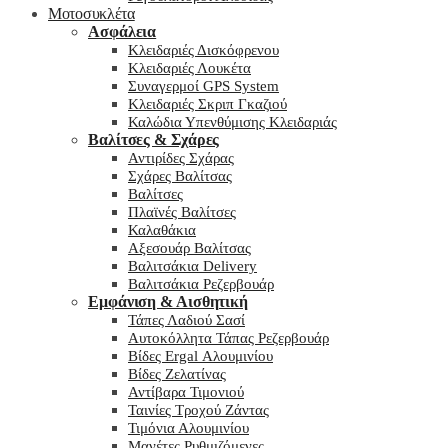
Μοτοσυκλέτα
Ασφάλεια
Κλειδαριές Δισκόφρενου
Κλειδαριές Λουκέτα
Συναγερμοί GPS System
Κλειδαριές Σκριπ Γκαζιού
Καλώδια Υπενθύμισης Κλειδαριάς
Βαλίτσες & Σχάρες
Αντιρίδες Σχάρας
Σχάρες Βαλίτσας
Βαλίτσες
Πλαϊνές Βαλίτσες
Καλαθάκια
Αξεσουάρ Βαλίτσας
Βαλιτσάκια Delivery
Βαλιτσάκια Ρεζερβουάρ
Εμφάνιση & Αισθητική
Τάπες Λαδιού Σασί
Αυτοκόλλητα Τάπας Ρεζερβουάρ
Βίδες Ergal Αλουμινίου
Βίδες Ζελατίνας
Αντίβαρα Τιμονιού
Ταινίες Τροχού Ζάντας
Τιμόνια Αλουμινίου
Μανέτες Ρυθμιζόμενες