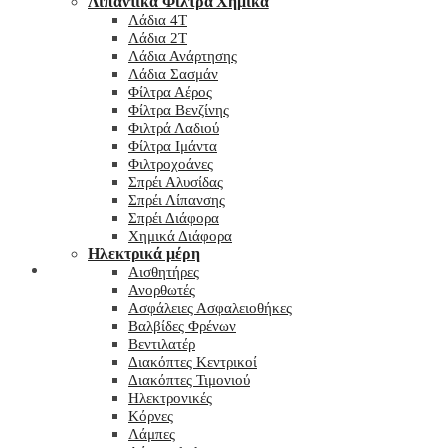
Λιπαντικά Φίλτρα Χημικά
Λάδια 4T
Λάδια 2T
Λάδια Ανάρτησης
Λάδια Σασμάν
Φίλτρα Αέρος
Φίλτρα Βενζίνης
Φιλτρά Λαδιού
Φίλτρα Ιμάντα
Φιλτροχοάνες
Σπρέι Αλυσίδας
Σπρέι Λίπανσης
Σπρέι Διάφορα
Χημικά Διάφορα
Hλεκτρικά μέρη
Checkout
Αισθητήρες
Ανορθωτές
Ασφάλειες Ασφαλειοθήκες
Βαλβίδες Φρένων
Βεντιλατέρ
Διακόπτες Κεντρικοί
Διακόπτες Τιμονιού
Ηλεκτρονικές
Κόρνες
Λάμπες