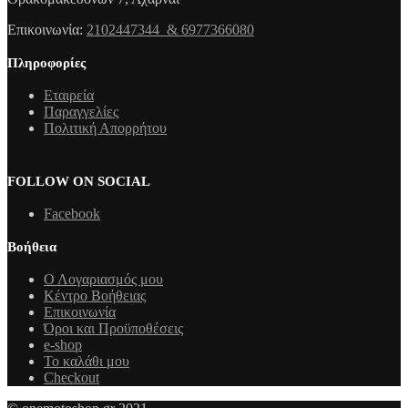
Επικοινωνία:
2102447344 & 6977366080
Πληροφορίες
Εταιρεία
Παραγγελίες
Πολιτική Απορρήτου
FOLLOW ON SOCIAL
Facebook
Βοήθεια
Ο Λογαριασμός μου
Κέντρο Βοήθειας
Επικοινωνία
Όροι και Προϋποθέσεις
e-shop
Το καλάθι μου
Checkout