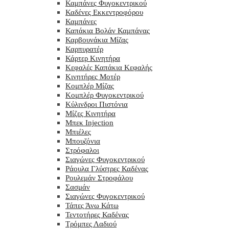
Καμπάνες Φυγοκεντρικού
Καδένες Εκκεντροφόρου
Καμπάνες
Καπάκια Βολάν Καμπάνας
Καρβουνάκια Μίζας
Καρπυρατέρ
Κάρτερ Κινητήρα
Κεφαλές Καπάκια Κεφαλής
Κινητήρες Μοτέρ
Κομπλέρ Μίζας
Κομπλέρ Φυγοκεντρικού
Κύλινδροι Πιστόνια
Μίζες Κινητήρα
Μπεκ Injection
Μπιέλες
Μπουζόνια
Στρόφαλοι
Σιαγώνες Φυγοκεντρικού
Ράουλα Γλύστρες Καδένας
Ρουλεμάν Στροφάλου
Σασμάν
Σιαγώνες Φυγοκεντρικού
Τάπες Άνω Κάτω
Τεντοτήρες Καδένας
Τρόμπες Λαδιού