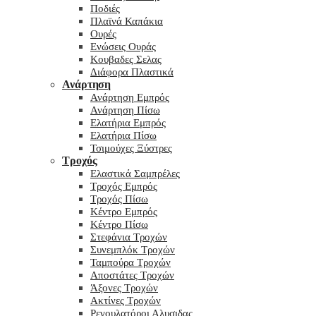
Ποδιές
Πλαϊνά Καπάκια
Ουρές
Ενώσεις Ουράς
Κουβαδες Σελας
Διάφορα Πλαστικά
Ανάρτηση
Ανάρτηση Εμπρός
Ανάρτηση Πίσω
Ελατήρια Εμπρός
Ελατήρια Πίσω
Τσιμούχες Ξύστρες
Τροχός
Ελαστικά Σαμπρέλες
Τροχός Εμπρός
Τροχός Πίσω
Κέντρο Εμπρός
Κέντρο Πίσω
Στεφάνια Τροχών
Συνεμπλόκ Τροχών
Ταμπούρα Τροχών
Αποστάτες Τροχών
Άξονες Τροχών
Ακτίνες Τροχών
Ρεγουλατόροι Αλυσιδας