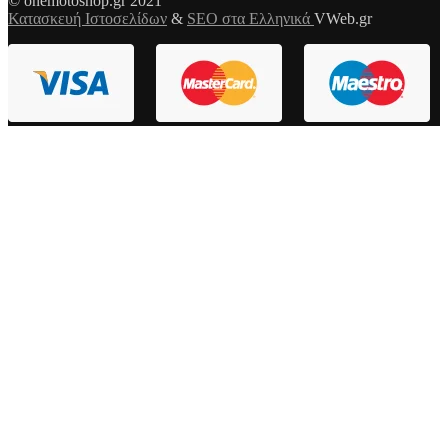
© onemotoshop.gr 2021
Κατασκευή Ιστοσελίδων
&
SEO στα Ελληνικά
VWeb.gr