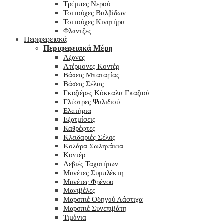
Τρόμπες Νερού
Τσιμούχες Βαλβίδων
Τσιμούχες Κινητήρα
Φλάντζες
Περιφερειακά
Περιφερειακά Μέρη
Άξονες
Ατέρμονες Κοντέρ
Βάσεις Μπαταρίας
Βάσεις Σέλας
Γκαζιέρες Κόκκαλα Γκαζιού
Γλύστρες Ψαλιδιού
Ελατήρια
Εξατμίσεις
Καθρέφτες
Κλειδαριές Σέλας
Κολάρα Σωληνάκια
Κοντέρ
Λεβιές Ταχυτήτων
Μανέτες Συμπλέκτη
Μανέτες Φρένου
Μανιβέλες
Μαρσπιέ Οδηγού Λάστιχα
Μαρσπιέ Συνεπιβάτη
Τιμόνια