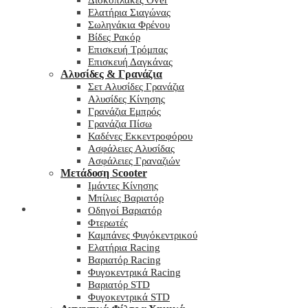
Δισκόπλακες Over
Ελατήρια Σιαγώνας
Σωληνάκια Φρένου
Βίδες Ρακόρ
Επισκευή Τρόμπας
Επισκευή Δαγκάνας
Αλυσίδες & Γρανάζια
Σετ Αλυσίδες Γρανάζια
Αλυσίδες Κίνησης
Γρανάζια Εμπρός
Γρανάζια Πίσω
Καδένες Εκκεντροφόρου
Ασφάλειες Αλυσίδας
Ασφάλειες Γραναζιών
Μετάδοση Scooter
Ιμάντες Κίνησης
Μπίλιες Βαριατόρ
My wishlist
Οδηγοί Βαριατόρ
Φτερωτές
Καμπάνες Φυγόκεντρικού
Ελατήρια Racing
Βαριατόρ Racing
Φυγοκεντρικά Racing
Βαριατόρ STD
Φυγοκεντρικά STD