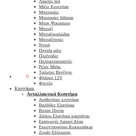
Λάμπες led
Μίζες Κινητήρα
Μπαταρίες
Μπαταρίες lithium
Μπεκ Ψεκασμου
Μπουζί
Μπουζοκαλώδια
Μπουζόπιπες
Ντουϊ
Πηνεία μάτι
Πλεξούδες
Πολλαπλασιαστές
Ρελές Μίζας
Τρόμπες Βενζίνης
0,00
€
0
Φλάσερ 12V
Φλοτέρ
Κινητήρας
Ανταλλακτικά Κινητήρα
Αισθητήρες κινητήρα
Βαλβίδες Ελατήρια
Βολάν Πηνία
Δίσκοι Ελατήρια καμπάνας
Εισαγωγές Λαιμοί Αέρα
Εκκεντροφόροι Κοκκοράκια
Ζουάν Εξάτμισης