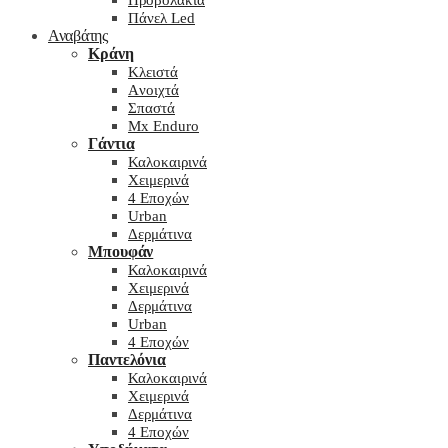
Προβολάκια
Πάνελ Led
Αναβάτης
Κράνη
Kλειστά
Aνοιχτά
Σπαστά
Mx Enduro
Γάντια
Καλοκαιρινά
Χειμερινά
4 Εποχών
Urban
Δερμάτινα
Μπουφάν
Καλοκαιρινά
Χειμερινά
Δερμάτινα
Urban
4 Εποχών
Παντελόνια
Καλοκαιρινά
Χειμερινά
Δερμάτινα
4 Εποχών