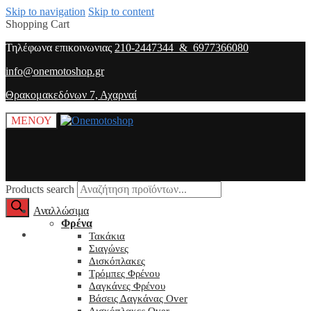
Skip to navigation
Skip to content
Shopping Cart
Τηλέφωνα επικοινωνιας
210-2447344 & 6977366080
info@onemotoshop.gr
Θρακομακεδόνων 7, Αχαρναί
ΜΕΝΟΥ
Products search
Αναλλώσιμα
Φρένα
O λογαριασμός μου
Τακάκια
Σιαγώνες
Δισκόπλακες
Τρόμπες Φρένου
Δαγκάνες Φρένου
Βάσεις Δαγκάνας Over