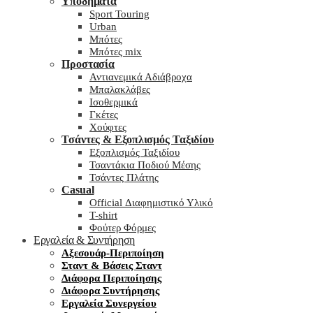
Υποδήματα
Sport Touring
Urban
Μπότες
Μπότες mix
Προστασία
Αντιανεμικά Αδιάβροχα
Μπαλακλάβες
Ισοθερμικά
Γκέτες
Χούφτες
Τσάντες & Εξοπλισμός Ταξιδίου
Εξοπλισμός Ταξιδίου
Τσαντάκια Ποδιού Μέσης
Τσάντες Πλάτης
Casual
Official Διαφημιστικό Υλικό
T-shirt
Φούτερ Φόρμες
Εργαλεία & Συντήρηση
Αξεσουάρ-Περιποίηση
Σταντ & Βάσεις Σταντ
Διάφορα Περιποίησης
Διάφορα Συντήρησης
Εργαλεία Συνεργείου