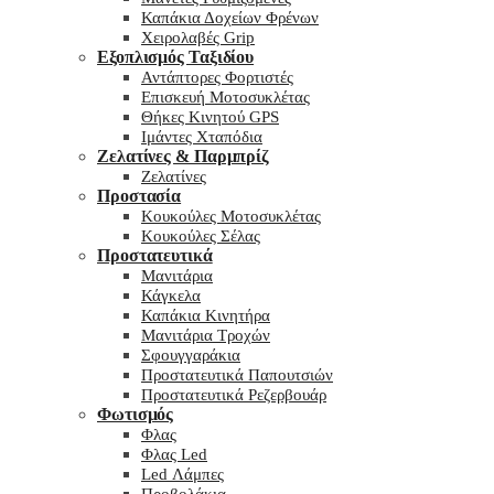
Καπάκια Δοχείων Φρένων
Χειρολαβές Grip
Εξοπλισμός Ταξιδίου
Αντάπτορες Φορτιστές
Επισκευή Μοτοσυκλέτας
Θήκες Κινητού GPS
Ιμάντες Χταπόδια
Ζελατίνες & Παρμπρίζ
Ζελατίνες
Προστασία
Κουκούλες Μοτοσυκλέτας
Κουκούλες Σέλας
Προστατευτικά
Μανιτάρια
Κάγκελα
Καπάκια Κινητήρα
Μανιτάρια Τροχών
Σφουγγαράκια
Προστατευτικά Παπουτσιών
Προστατευτικά Ρεζερβουάρ
Φωτισμός
Φλας
Φλας Led
Led Λάμπες