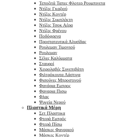
Τεποζιτά Ταπες Φλοτερ Ρουμπινετα
Ντίζες Γκαζιού
Ντίζες Κοντέρ
Ντίζες Συμπλέκτη
Ντίζες Τσοκ Αέρα
Ντίζες Φρένου
Ποδόφρενα
Προστατευτικά Αλυσίδας
Ρουλεμαν Τιμονιού
Ρουλεμαν
Σέλες Καλύμματα
Σταυροί
Χειρολαβές Συνεπιβάτη
Φιλτρόκουτα Λάστιχα
Φισούνες Μπροστινού
Φανάρια Εμπρος
Φαναρια Πισω
Φλας
Ψυγεία Νερού
Πλαστικά Μέρη
Σετ Πλαστικα
Φτερά Εμπρός
Φτερά Πίσω
Μάσκες Φαναριού
Μάσκες Κοντέρ