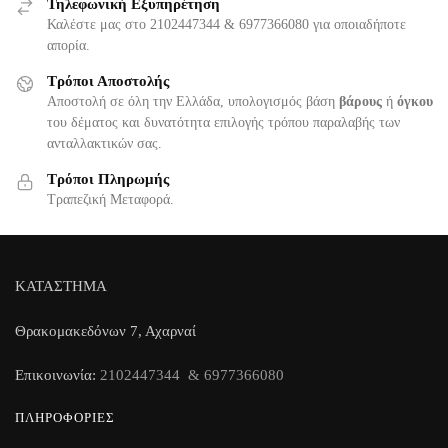
Τηλεφωνική Εξυπηρέτηση
Καλέστε μας στο 2102447344 & 6977366080 για οποιαδήποτε
απορία.
Τρόποι Αποστολής
Αποστολή σε όλη την Ελλάδα, υπολογισμός βάση
βάρους
ή
όγκου
του δέματος και δυνατότητα επιλογής τρόπου παραλαβής των
ανταλλακτικών σας.
Τρόποι Πληρωμής
Τραπεζική Μεταφορά.
ΚΑΤΑΣΤΗΜΑ
Θρακομακεδόνων 7, Αχαρναί
Επικοινωνία:
2102447344 & 6977366080
ΠΛΗΡΟΦΟΡΊΕΣ